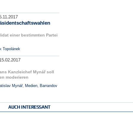
5.11.2017
räsidentschaftswahlen
idat einer bestimmten Partei
k Topolánek
15.02.2017
ans Kanzleichef Mynář soll
en moderieren
atislav Mynář
,
Medien
,
Barrandov
AUCH INTERESSANT