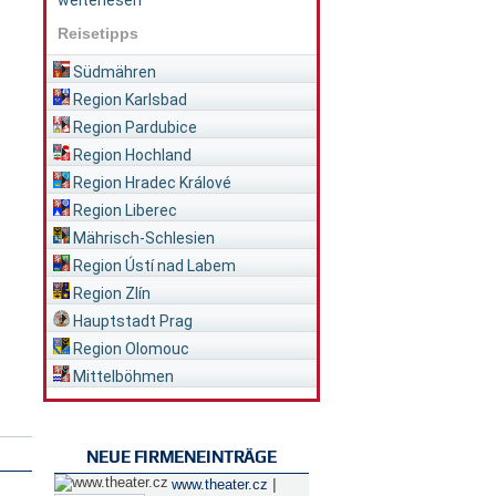
weiterlesen
Reisetipps
Südmähren
Region Karlsbad
Region Pardubice
Region Hochland
Region Hradec Králové
Region Liberec
Mährisch-Schlesien
Region Ústí nad Labem
Region Zlín
Hauptstadt Prag
Region Olomouc
Mittelböhmen
NEUE FIRMENEINTRÄGE
|
www.theater.cz