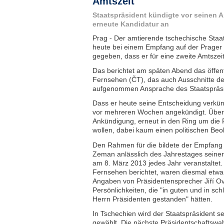
Amtszeit
Staatspräsident kündigte vor seinen 
erneute Kandidatur an
Prag - Der amtierende tschechische Staa
heute bei einem Empfang auf der Prager
gegeben, dass er für eine zweite Amtszei
Das berichtet am späten Abend das öffent
Fernsehen (ČT), das auch Ausschnitte de
aufgenommen Ansprache des Staatspräsi
Dass er heute seine Entscheidung verkü
vor mehreren Wochen angekündigt. Überr
Ankündigung, erneut in den Ring um die P
wollen, dabei kaum einen politischen Beo
Den Rahmen für die bildete der Empfang 
Zeman anlässlich des Jahrestages seiner
am 8. März 2013 jedes Jahr veranstaltet
Fernsehen berichtet, waren diesmal etw
Angaben von Präsidentensprecher Jiří Ov
Persönlichkeiten, die "in guten und in sc
Herrn Präsidenten gestanden" hätten.
In Tschechien wird der Staatspräsident s
gewählt. Die nächste Präsidentschaftswahl