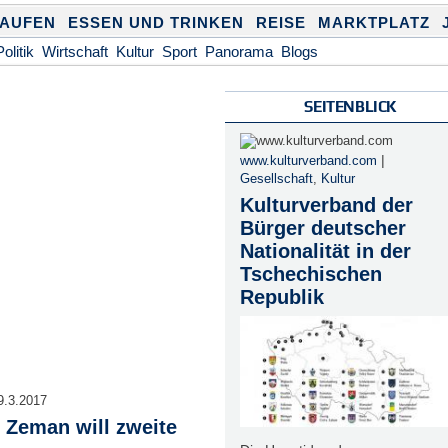
KAUFEN
ESSEN UND TRINKEN
REISE
MARKTPLATZ
Politik
Wirtschaft
Kultur
Sport
Panorama
Blogs
SEITENBLICK
|
www.kulturverband.com
Gesellschaft
,
Kultur
Kulturverband der
Bürger deutscher
Nationalität in der
Tschechischen
Republik
9.3.2017
 Zeman will zweite