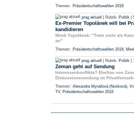
Themen:
Präsidentschaftswahlen 2018
|
|
prag aktuell
Rubrik:
Politik
Ex-Premier Topolánek will bei P
kandidieren
Mirek Topolánek: "Trete nicht als Kand
an"
Themen:
Präsidentschaftswahlen 2018
,
Mire
|
|
prag aktuell
Rubrik:
Politik
Zeman geht auf Sendung
Interessenkonflikte? Ehefrau von Zem
Diskussionssendung im Privatfernseh
Themen:
Alexandra Mynářová (Nosková)
,
Vr
TV
,
Präsidentschaftswahlen 2018