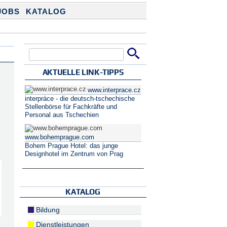
JOBS
KATALOG
Suche
Suchformular
AKTUELLE LINK-TIPPS
www.interprace.cz
interpráce - die deutsch-tschechische
Stellenbörse für Fachkräfte und
Personal aus Tschechien
www.bohemprague.com
Bohem Prague Hotel: das junge
Designhotel im Zentrum von Prag
KATALOG
Bildung
Dienstleistungen