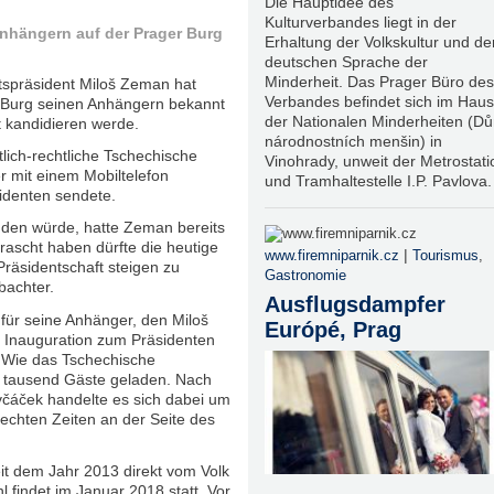
Die Hauptidee des
Kulturverbandes liegt in der
Anhängern auf der Prager Burg
Erhaltung der Volkskultur und de
deutschen Sprache der
Minderheit. Das Prager Büro des
tspräsident Miloš Zeman hat
Verbandes befindet sich im Haus
 Burg seinen Anhängern bekannt
der Nationalen Minderheiten (D
t kandidieren werde.
národnostních menšin) in
lich-rechtliche Tschechische
Vinohrady, unweit der Metrostati
r mit einem Mobiltelefon
und Tramhaltestelle I.P. Pavlova.
denten sendete.
nden würde, hatte Zeman bereits
ascht haben dürfte die heutige
|
www.firemniparnik.cz
Tourismus
,
räsidentschaft steigen zu
Gastronomie
bachter.
Ausflugsdampfer
für seine Anhänger, den Miloš
Európé, Prag
 Inauguration zum Präsidenten
. Wie das Tschechische
a tausend Gäste geladen. Nach
čáček handelte es sich dabei um
hlechten Zeiten an der Seite des
eit dem Jahr 2013 direkt vom Volk
 findet im Januar 2018 statt. Vor