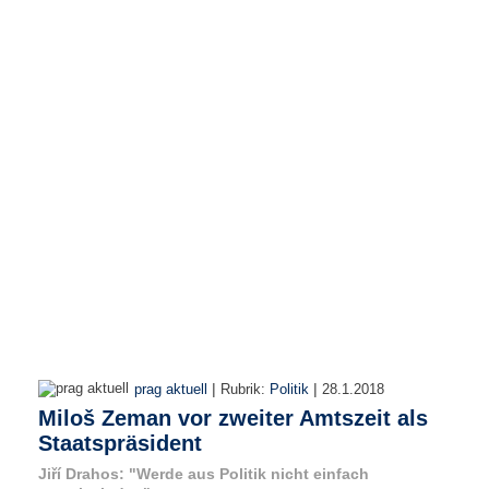
e
n
u
t
z
e
r
n
a
m
e
*
P
a
s
s
w
|
|
prag aktuell
Rubrik:
Politik
28.1.2018
o
Miloš Zeman vor zweiter Amtszeit als
r
t
Staatspräsident
*
Jiří Drahos: "Werde aus Politik nicht einfach