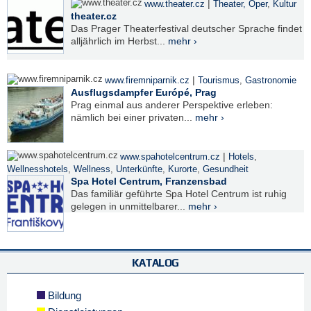
|
www.theater.cz
Theater, Oper
,
Kultur
theater.cz
Das Prager Theaterfestival deutscher Sprache findet
alljährlich im Herbst...
mehr ›
|
www.firemniparnik.cz
Tourismus
,
Gastronomie
Ausflugsdampfer Európé, Prag
Prag einmal aus anderer Perspektive erleben:
nämlich bei einer privaten...
mehr ›
|
www.spahotelcentrum.cz
Hotels
,
Wellnesshotels
,
Wellness
,
Unterkünfte
,
Kurorte
,
Gesundheit
Spa Hotel Centrum, Franzensbad
Das familiär geführte Spa Hotel Centrum ist ruhig
gelegen in unmittelbarer...
mehr ›
KATALOG
Bildung