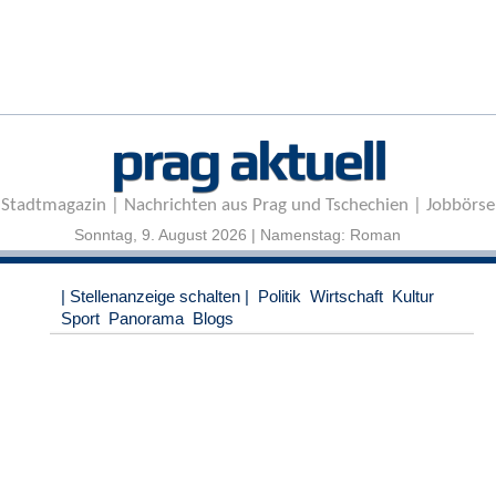
r
e
n
B
E
prag aktuell
N
U
T
Stadtmagazin | Nachrichten aus Prag und Tschechien | Jobbörse
Z
E
Sonntag, 9. August 2026 | Namenstag: Roman
R
A
| Stellenanzeige schalten |
Politik
Wirtschaft
Kultur
N
Sport
Panorama
Blogs
M
E
L
D
U
N
G
B