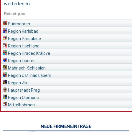
weiterlesen
Reisetipps
Südmähren
Region Karlsbad
Region Pardubice
Region Hochland
Region Hradec Králové
Region Liberec
Mährisch-Schlesien
Region Ústí nad Labem
Region Zlín
Hauptstadt Prag
Region Olomouc
Mittelböhmen
NEUE FIRMENEINTRÄGE