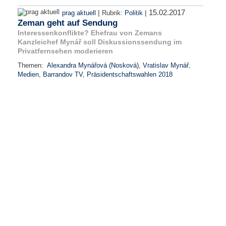
15.02.2017
|
|
prag aktuell
Rubrik:
Politik
Zeman geht auf Sendung
Interessenkonflikte? Ehefrau von Zemans
Kanzleichef Mynář soll Diskussionssendung im
Privatfernsehen moderieren
Themen:
Alexandra Mynářová (Nosková)
,
Vratislav Mynář
,
Medien
,
Barrandov TV
,
Präsidentschaftswahlen 2018