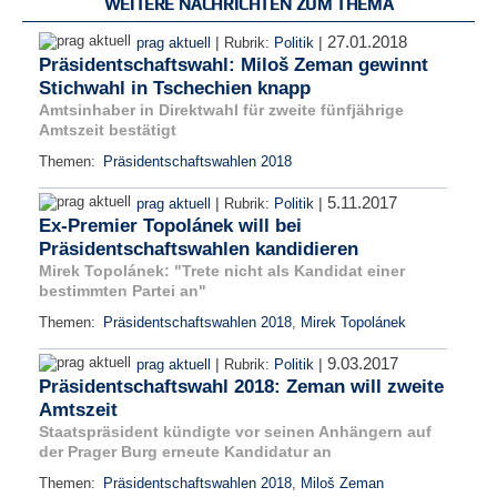
WEITERE NACHRICHTEN ZUM THEMA
27.01.2018
|
|
prag aktuell
Rubrik:
Politik
Präsidentschaftswahl: Miloš Zeman gewinnt
Stichwahl in Tschechien knapp
Amtsinhaber in Direktwahl für zweite fünfjährige
Amtszeit bestätigt
Themen:
Präsidentschaftswahlen 2018
5.11.2017
|
|
prag aktuell
Rubrik:
Politik
Ex-Premier Topolánek will bei
Präsidentschaftswahlen kandidieren
Mirek Topolánek: "Trete nicht als Kandidat einer
bestimmten Partei an"
Themen:
Präsidentschaftswahlen 2018
,
Mirek Topolánek
9.03.2017
|
|
prag aktuell
Rubrik:
Politik
Präsidentschaftswahl 2018: Zeman will zweite
Amtszeit
Staatspräsident kündigte vor seinen Anhängern auf
der Prager Burg erneute Kandidatur an
Themen:
Präsidentschaftswahlen 2018
,
Miloš Zeman