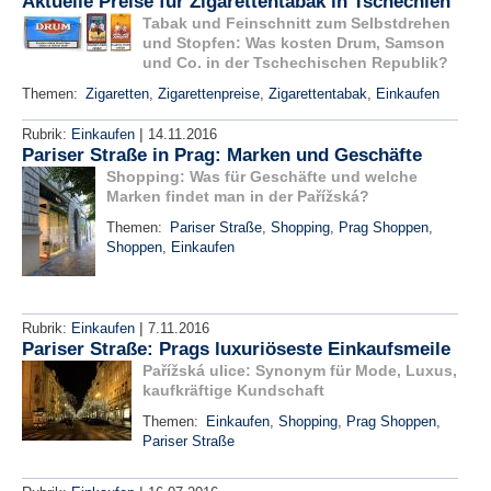
Aktuelle Preise für Zigarettentabak in Tschechien
Tabak und Feinschnitt zum Selbstdrehen
und Stopfen: Was kosten Drum, Samson
und Co. in der Tschechischen Republik?
Themen:
Zigaretten
,
Zigarettenpreise
,
Zigarettentabak
,
Einkaufen
|
Rubrik:
Einkaufen
14.11.2016
Pariser Straße in Prag: Marken und Geschäfte
Shopping: Was für Geschäfte und welche
Marken findet man in der Pařížská?
Themen:
Pariser Straße
,
Shopping
,
Prag Shoppen
,
Shoppen
,
Einkaufen
|
Rubrik:
Einkaufen
7.11.2016
Pariser Straße: Prags luxuriöseste Einkaufsmeile
Pařížská ulice: Synonym für Mode, Luxus,
kaufkräftige Kundschaft
Themen:
Einkaufen
,
Shopping
,
Prag Shoppen
,
Pariser Straße