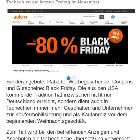
Tschechien am letzten Freitag im November
N
e
u
e
s
P
a
s
s
w
o
r
t
Sonderangebote, Rabatte, Werbegeschenke, Coupons
a
und Gutscheine: Black Friday. Die aus den USA
n
kommende Tradition hat inzwischen nicht nur
f
o
Deutschland erreicht, sondern dient auch in
r
Tschechien immer mehr Geschäften und Unternehmen
d
zur Käufermobilisierung und als Kaufanreiz vor dem
e
beginnenden Weihnachtsgeschäft.
r
n
Zum Teil wird bei den betreffenden Anzeigen und
Angeboten die tschechische Übersetzung verwendet: