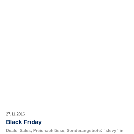
e
n
u
t
z
e
r
n
a
m
e
*
P
a
s
s
w
o
27.11.2016
r
t
Black Friday
*
Deals, Sales, Preisnachlässe, Sonderangebote: "slevy" in