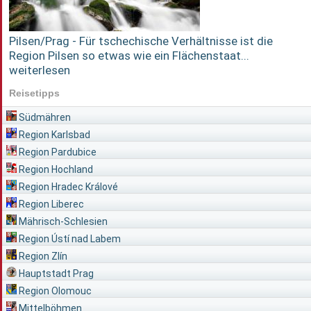
Pilsen/Prag - Für tschechische Verhältnisse ist die
Region Pilsen so etwas wie ein Flächenstaat...
weiterlesen
Reisetipps
Südmähren
Region Karlsbad
Region Pardubice
Region Hochland
Region Hradec Králové
Region Liberec
Mährisch-Schlesien
Region Ústí nad Labem
Region Zlín
Hauptstadt Prag
Region Olomouc
Mittelböhmen