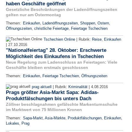
haben Geschäfte geöffnet
Gesetzliche Beschränkungen der Ladenöffnungszeiten
gelten nur am Ostermontag
Themen:
Einkaufen
,
Ladenöffnungszeiten
,
Shoppen
,
Ostern
,
Öffnungszeiten
,
christliche Feiertage
,
Feiertage Tschechien
|
Tschechien Online
Rubrik:
Reise
,
Einkaufen
|
27.10.2016
"Nationalfeiertag" 28. Oktober: Erschwerte
Möglichkeit des Einkaufens in Tschechien
Neue Regelung zum Ladenschluss an Feiertagen: Viele
Geschäfte bleiben erstmals geschlossen
Themen:
Einkaufen
,
Feiertage Tschechien
,
Öffnungszeiten
|
|
prag aktuell
Rubrik:
Kriminalität
4.08.2016
Prags größter Asia-Markt Sapa: Adidas-
Produktfälschungen bis unters Dach
Zöllner beschlagnahmen gefälschte Markenturnschuhe
im Marktwert von 75 Millionen Kronen
Themen:
Sapa-Markt
,
Asia-Märkte
,
Produktfälschungen
,
Einkaufen
,
Lokales
,
Prag