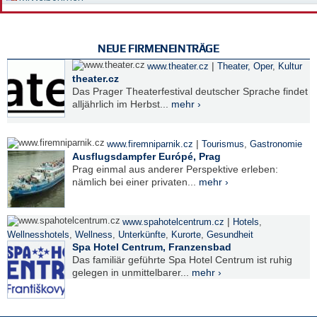
NEUE FIRMENEINTRÄGE
|
www.theater.cz
Theater, Oper
,
Kultur
theater.cz
Das Prager Theaterfestival deutscher Sprache findet
alljährlich im Herbst...
mehr ›
|
www.firemniparnik.cz
Tourismus
,
Gastronomie
Ausflugsdampfer Európé, Prag
Prag einmal aus anderer Perspektive erleben:
nämlich bei einer privaten...
mehr ›
|
www.spahotelcentrum.cz
Hotels
,
Wellnesshotels
,
Wellness
,
Unterkünfte
,
Kurorte
,
Gesundheit
Spa Hotel Centrum, Franzensbad
Das familiär geführte Spa Hotel Centrum ist ruhig
gelegen in unmittelbarer...
mehr ›