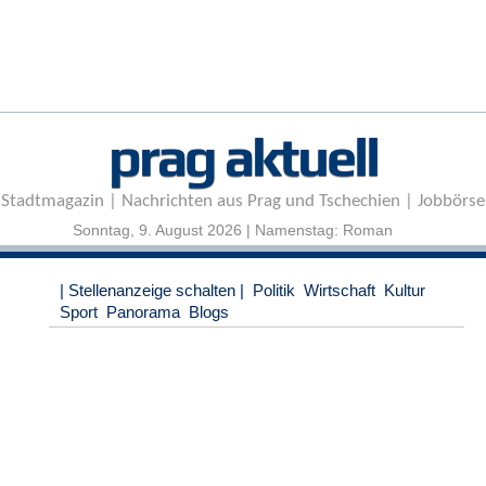
r
e
n
B
E
prag aktuell
N
U
T
Stadtmagazin | Nachrichten aus Prag und Tschechien | Jobbörse
Z
E
Sonntag, 9. August 2026 | Namenstag: Roman
R
A
| Stellenanzeige schalten |
Politik
Wirtschaft
Kultur
N
Sport
Panorama
Blogs
M
E
L
D
U
N
G
B