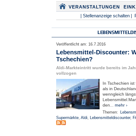
VERANSTALTUNGEN
EIN
| Stellenanzeige schalten |
LEBENSMITTELD
Veröffentlicht am:
16.7.2016
Lebensmittel-Discounter: Wo
Tschechien?
Aldi-Markteintritt wurde bereits im Jah
vollzogen
In Tschechien ist
als in Deutschla
wenngleich längst
Lebensmittel.Ma
den...
mehr ›
Themen:
Lebensmi
Supermärkte
,
Aldi
,
Lebensmitteldiscounter
,
F