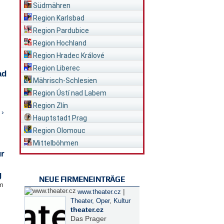
Südmähren
Region Karlsbad
Region Pardubice
Region Hochland
Region Hradec Králové
Region Liberec
ad
Mährisch-Schlesien
Region Ústí nad Labem
Region Zlín
 ›
Hauptstadt Prag
Region Olomouc
Mittelböhmen
ür
g
NEUE FIRMENEINTRÄGE
im
|
www.theater.cz
Theater, Oper
,
Kultur
theater.cz
Das Prager