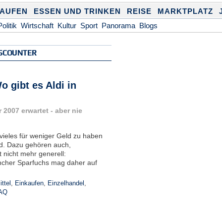
KAUFEN
ESSEN UND TRINKEN
REISE
MARKTPLATZ
Politik
Wirtschaft
Kultur
Sport
Panorama
Blogs
ISCOUNTER
 gibt es Aldi in
r 2007 erwartet - aber nie
 vieles für weniger Geld zu haben
nd. Dazu gehören auch,
 nicht mehr generell:
ncher Sparfuchs mag daher auf
ttel
,
Einkaufen
,
Einzelhandel
,
AQ