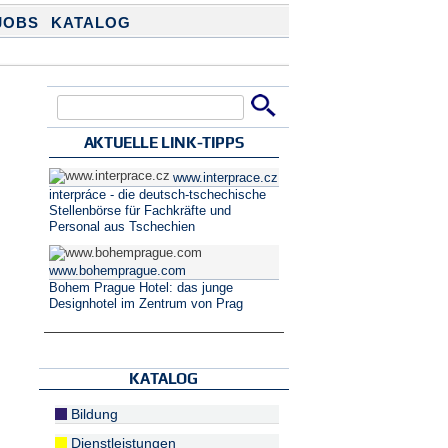
JOBS
KATALOG
Suche
Suchformular
AKTUELLE LINK-TIPPS
www.interprace.cz
interpráce - die deutsch-tschechische
Stellenbörse für Fachkräfte und
Personal aus Tschechien
www.bohemprague.com
Bohem Prague Hotel: das junge
Designhotel im Zentrum von Prag
KATALOG
Bildung
Dienstleistungen