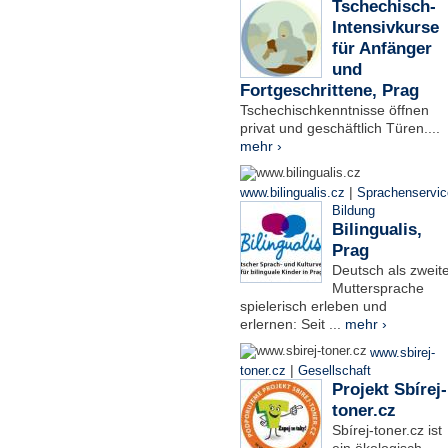
Tschechisch-
Intensivkurse
für Anfänger
und
Fortgeschrittene, Prag
Tschechischkenntnisse öffnen
privat und geschäftlich Türen....
mehr ›
|
www.bilingualis.cz
Sprachenservic
Bildung
Bilingualis,
Prag
Deutsch als zweit
Muttersprache
spielerisch erleben und
erlernen: Seit ...
mehr ›
www.sbirej-
|
toner.cz
Gesellschaft
Projekt Sbírej-
toner.cz
Sbírej-toner.cz ist