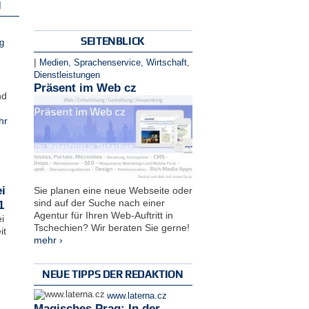
N
SEITENBLICK
g
|
Medien
,
Sprachenservice
,
Wirtschaft
,
Dienstleistungen
Präsent im Web cz
nd
hr
i
Sie planen eine neue Webseite oder
sind auf der Suche nach einer
1
Agentur für Ihren Web-Auftritt in
i
Tschechien? Wir beraten Sie gerne!
it
mehr ›
NEUE TIPPS DER REDAKTION
www.laterna.cz
Magisches Prag: In der