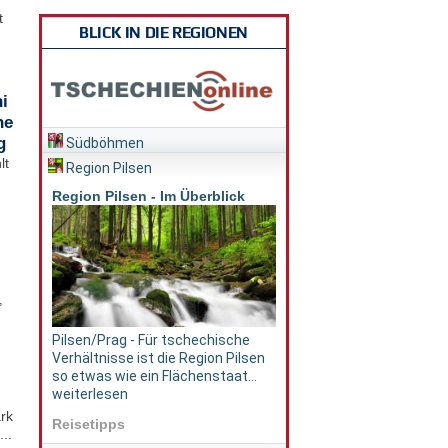
t
BLICK IN DIE REGIONEN
i
he
g
Südböhmen
lt
Region Pilsen
Region Pilsen - Im Überblick
,
Pilsen/Prag - Für tschechische
Verhältnisse ist die Region Pilsen
so etwas wie ein Flächenstaat...
weiterlesen
rk
Reisetipps
..