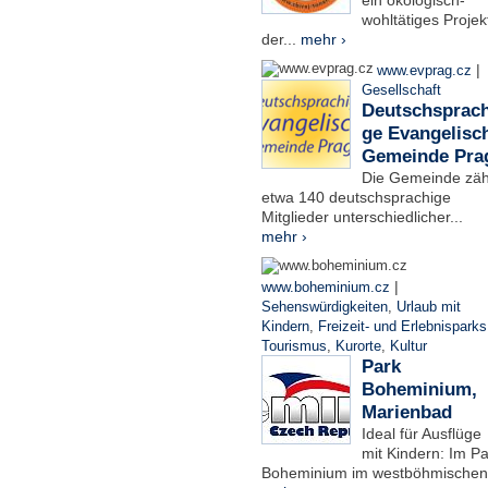
ein ökologisch-
wohltätiges Projek
der...
mehr ›
|
www.evprag.cz
Gesellschaft
Deutschsprach
ge Evangelisc
Gemeinde Pra
Die Gemeinde zäh
etwa 140 deutschsprachige
Mitglieder unterschiedlicher...
mehr ›
|
www.boheminium.cz
Sehenswürdigkeiten
,
Urlaub mit
Kindern
,
Freizeit- und Erlebnisparks
Tourismus
,
Kurorte
,
Kultur
Park
Boheminium,
Marienbad
Ideal für Ausflüge
mit Kindern: Im Pa
Boheminium im westböhmischen.