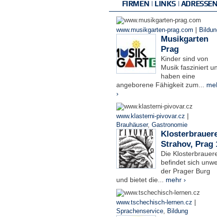
FIRMEN | LINKS | ADRESSE
|
www.musikgarten-prag.com
Bildun
Musikgarten
Prag
Kinder sind von
Musik fasziniert u
haben eine
angeborene Fähigkeit zum...
me
›
|
www.klasterni-pivovar.cz
Brauhäuser
,
Gastronomie
Klosterbrauere
Strahov, Prag 
Die Klosterbrauere
befindet sich unwe
der Prager Burg
und bietet die...
mehr ›
|
www.tschechisch-lernen.cz
Sprachenservice
,
Bildung