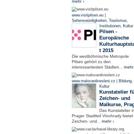
mehr ›
|
www.visitpilsen.eu
Sehenswürdigkeiten
,
Tourismus
,
Institutionen
,
Kultur
Pilsen -
Europäische
Kulturhauptst
t 2015
Die westböhmische Metropole
Pilsen gehört zu den
interessantesten Städten...
mehr
|
www.malovanikresleni.cz
Bildung
,
Kultur
Kunstatelier f
Zeichen- und
Malkurse, Pra
Das Kunstatelier 
Prager Stadtteil Vinohrady bietet
Zeichen- und...
mehr ›