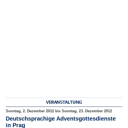
e
n
u
t
z
e
r
n
a
m
e
*
P
a
s
s
w
VERANSTALTUNG
o
r
Sonntag, 2. Dezember 2012
bis
Sonntag, 23. Dezember 2012
t
Deutschsprachige Adventsgottesdienste
*
in Prag