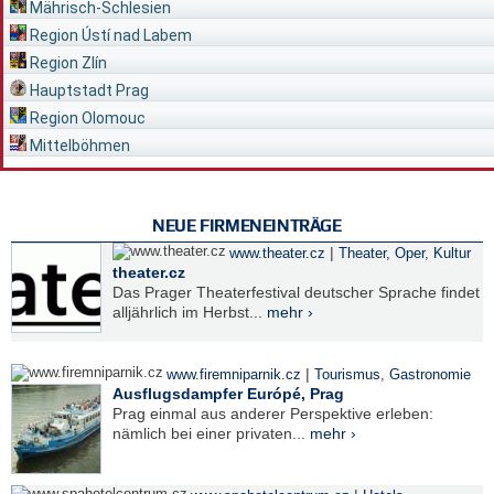
Mährisch-Schlesien
Region Ústí nad Labem
Region Zlín
Hauptstadt Prag
Region Olomouc
Mittelböhmen
NEUE FIRMENEINTRÄGE
|
www.theater.cz
Theater, Oper
,
Kultur
theater.cz
Das Prager Theaterfestival deutscher Sprache findet
alljährlich im Herbst...
mehr ›
|
www.firemniparnik.cz
Tourismus
,
Gastronomie
Ausflugsdampfer Európé, Prag
Prag einmal aus anderer Perspektive erleben:
nämlich bei einer privaten...
mehr ›