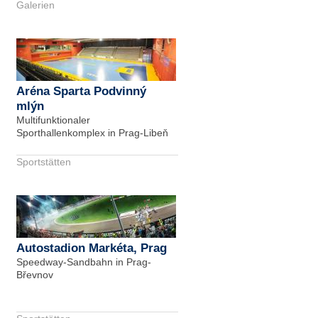
Galerien
Aréna Sparta Podvinný
mlýn
Multifunktionaler
Sporthallenkomplex in Prag-Libeň
Sportstätten
Autostadion Markéta, Prag
Speedway-Sandbahn in Prag-
Břevnov