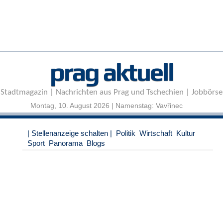
r
e
n
B
E
prag aktuell
N
U
T
Stadtmagazin | Nachrichten aus Prag und Tschechien | Jobbörse
Z
E
Montag, 10. August 2026 | Namenstag: Vavřinec
R
A
| Stellenanzeige schalten |
Politik
Wirtschaft
Kultur
N
Sport
Panorama
Blogs
M
E
L
D
U
N
G
B