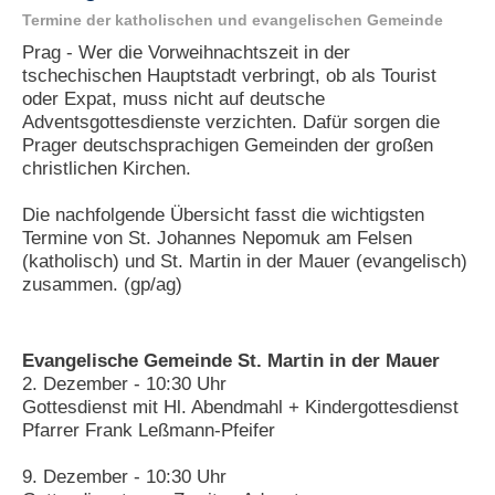
Termine der katholischen und evangelischen Gemeinde
N
Prag - Wer die Vorweihnachtszeit in der
e
tschechischen Hauptstadt verbringt, ob als Tourist
u
e
oder Expat, muss nicht auf deutsche
s
Adventsgottesdienste verzichten. Dafür sorgen die
P
Prager deutschsprachigen Gemeinden der großen
a
christlichen Kirchen.
s
s
Die nachfolgende Übersicht fasst die wichtigsten
w
o
Termine von St. Johannes Nepomuk am Felsen
r
(katholisch) und St. Martin in der Mauer (evangelisch)
t
zusammen. (gp/ag)
a
n
f
o
Evangelische Gemeinde St. Martin in der Mauer
r
2. Dezember - 10:30 Uhr
d
Gottesdienst mit Hl. Abendmahl + Kindergottesdienst
e
Pfarrer Frank Leßmann-Pfeifer
r
n
9. Dezember - 10:30 Uhr