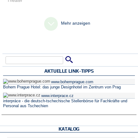
Theater
Mehr anzeigen
Suche
Suchformular
AKTUELLE LINK-TIPPS
www.bohemprague.com
Bohem Prague Hotel: das junge Designhotel im Zentrum von Prag
www.interprace.cz
interpráce - die deutsch-tschechische Stellenbörse für Fachkräfte und
Personal aus Tschechien
KATALOG