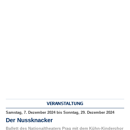
r
e
n
B
E
N
U
T
Z
E
R
A
N
M
E
L
D
VERANSTALTUNG
U
N
Samstag, 7. Dezember 2024
bis
Sonntag, 29. Dezember 2024
G
Der Nussknacker
Ballett des Nationaltheaters Prag mit dem Kühn-Kinderchor
B