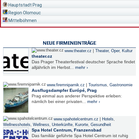
Hauptstadt Prag
Region Olomouc
Mittelböhmen
NEUE FIRMENEINTRÄGE
|
www.theater.cz
Theater, Oper
,
Kultur
theater.cz
Das Prager Theaterfestival deutscher Sprache findet
alljährlich im Herbst...
mehr ›
|
www.firemniparnik.cz
Tourismus
,
Gastronomie
Ausflugsdampfer Európé, Prag
Prag einmal aus anderer Perspektive erleben:
nämlich bei einer privaten...
mehr ›
|
www.spahotelcentrum.cz
Hotels
,
Wellnesshotels
,
Wellness
,
Unterkünfte
,
Kurorte
,
Gesundheit
Spa Hotel Centrum, Franzensbad
Das familiär geführte Spa Hotel Centrum ist ruhig