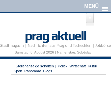
Direkt zum Inhalt
A
prag aktuell
n
m
e
Stadtmagazin | Nachrichten aus Prag und Tschechien | Jobbörse
l
d
Samstag, 8. August 2026 | Namenstag: Soběslav
e
n
|
| Stellenanzeige schalten |
Politik
Wirtschaft
Kultur
R
Sport
Panorama
Blogs
e
g
i
s
t
r
i
e