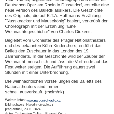
Deutschen Oper am Rhein in Düsseldorf, erstellte eine
N
neue Version des Ballettklassikers. Die Geschichte
e
des Originals, die auf E.T.A. Hoffmanns Erzählung
u
"Nussknacker und Mausekönig" basiert, verknüpft der
e
Choreograph mit der Erzählung "Eine
s
Weihnachtsgeschichte" von Charles Dickens.
P
a
Begleitet vom Orchester des Prager Nationaltheaters
s
s
und des bekannten Kühn-Kinderchors, entführt das
w
Ballett den Zuschauer in das London des 19.
o
Jahrhunderts. In der Geschichte wird der Zauber der
r
Weihnacht menschlich und lässt die Vorfreude auf das
t
Fest weiter steigen. Die Aufführung dauert zwei
a
Stunden mit einer Unterbrechung.
n
f
Die weihnachtlichen Vorstellungen des Balletts des
o
Nationaltheaters sind immer
r
d
schnell ausverkauft. (melm/nk)
e
r
Weitere Infos:
www.narodni-divadlo.cz
n
Bildnachweis:
Narodni-divadlo.cz
prag aktuell, 23.10.2024
Autor:
Tschechien Online - Ressort Kultur