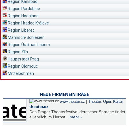
Region Karlsbad
Region Pardubice
Region Hochland
Region Hradec Králové
Region Liberec
Mährisch-Schlesien
Region Ústí nad Labem
Region Zlín
Hauptstadt Prag
Region Olomouc
Mittelböhmen
NEUE FIRMENEINTRÄGE
|
www.theater.cz
Theater, Oper
,
Kultur
theater.cz
Das Prager Theaterfestival deutscher Sprache findet
alljährlich im Herbst...
mehr ›