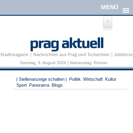
Direkt zum Inhalt
A
prag aktuell
n
m
e
Stadtmagazin | Nachrichten aus Prag und Tschechien | Jobbörse
l
d
Sonntag, 9. August 2026 | Namenstag: Roman
e
n
|
| Stellenanzeige schalten |
Politik
Wirtschaft
Kultur
R
Sport
Panorama
Blogs
e
g
i
s
t
r
i
e