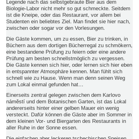
Legende nach das selbstgebraute Bier aus dem
Biologie-Labor nicht mehr so gut schmeckte. Seitdem
N
ist die Kneipe, oder das Restaurant, vor allem bei
e
Studenten ein beliebtes Ziel. Man findet sie hier nach,
u
e
zwischen oder sogar vor den Vorlesungen.
s
P
Die Gäste kommen, um zu essen, Bier zu trinken, in
a
Büchern aus dem dortigen Bücherregal zu schmökern,
s
eine bestandene Prüfung zu feiern oder eine andere
s
Prüfung am besten schnellstmöglich zu vergessen.
w
Die Gäste kennen sich hier, oder lernen sich hier eben
o
in entspannter Atmosphäre kennen. Man fühlt sich
r
t
schnell wie zu Hause. Wenn man denn seinen Weg
a
zum Lokal einmal gefunden hat…
n
f
Einerseits zentral gelegen zwischen dem Karlovo
o
náměstí und dem Botanischen Garten, ist das Lokal
r
andererseits hinter einer gelben Mauer ein wenig
d
versteckt. Dafür können die Gäste aber im Sommer in
e
dem kleinen Vor- und Biergarten des Restaurants in
r
aller Ruhe in der Sonne essen.
n
Die einfachen aber leckeren tschechischen Speisen