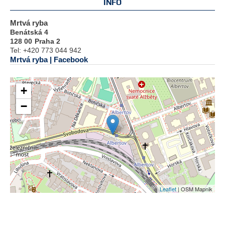
INFO
Mrtvá ryba
Benátská 4
128 00
Praha 2
Tel:
+420 773 044 942
Mrtvá ryba | Facebook
+
−
Leaflet
| OSM Mapnik