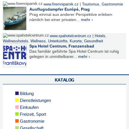
|
www.firemniparnik.cz
Tourismus
,
Gastronomie
Ausflugsdampfer Európé, Prag
Prag einmal aus anderer Perspektive erleben:
nämlich bei einer privaten...
mehr ›
|
www.spahotelcentrum.cz
Hotels
,
Wellnesshotels
,
Wellness
,
Unterkünfte
,
Kurorte
,
Gesundheit
Spa Hotel Centrum, Franzensbad
Das familiär geführte Spa Hotel Centrum ist ruhig
gelegen in unmittelbarer...
mehr ›
KATALOG
Bildung
Dienstleistungen
Einkaufen
Freizeit, Sport
Gastronomie
Gesellschaft