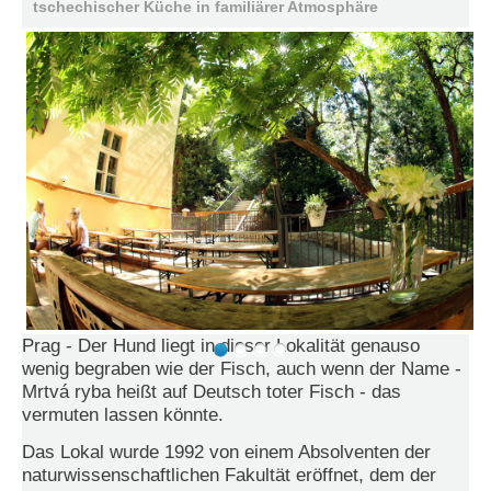
tschechischer Küche in familiärer Atmosphäre
e
n
u
t
z
e
r
n
a
m
e
*
P
a
s
Prag - Der Hund liegt in dieser Lokalität genauso
s
wenig begraben wie der Fisch, auch wenn der Name -
w
Mrtvá ryba heißt auf Deutsch toter Fisch - das
o
vermuten lassen könnte.
r
t
Das Lokal wurde 1992 von einem Absolventen der
*
naturwissenschaftlichen Fakultät eröffnet, dem der