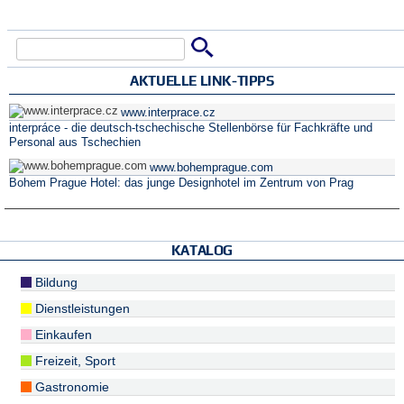
Suche
Suchformular
AKTUELLE LINK-TIPPS
www.interprace.cz
interpráce - die deutsch-tschechische Stellenbörse für Fachkräfte und
Personal aus Tschechien
www.bohemprague.com
Bohem Prague Hotel: das junge Designhotel im Zentrum von Prag
KATALOG
Bildung
Dienstleistungen
Einkaufen
Freizeit, Sport
Gastronomie