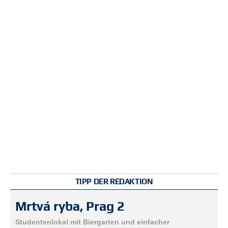
r
e
n
B
E
N
U
T
Z
E
R
A
N
M
E
L
D
TIPP DER REDAKTION
U
N
Mrtvá ryba, Prag 2
G
Studentenlokal mit Biergarten und einfacher
B