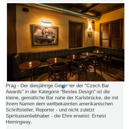
e
n
u
t
z
e
r
n
a
m
e
*
P
a
Prag - Der diesjährige Gewinner der "Czech Bar
s
Awards" in der Kategorie "Bestes Design" ist die
s
kleine, gemütliche Bar nahe der Karlsbrücke, die mit
w
ihrem Namen dem weltbekannten amerikanischen
o
Schriftsteller, Reporter - und nicht zuletzt
r
Spirituosenliebhaber - die Ehre erweist: Ernest
t
*
Hemingway.