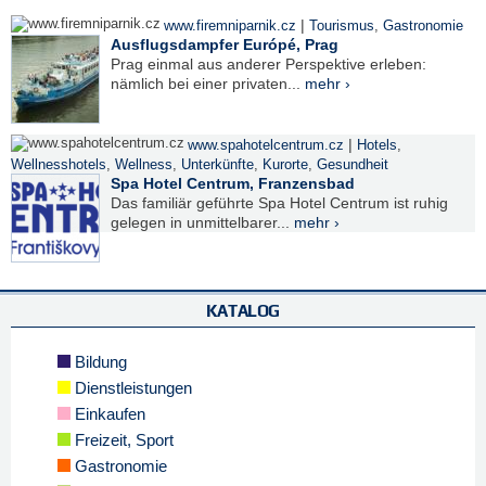
|
www.firemniparnik.cz
Tourismus
,
Gastronomie
Ausflugsdampfer Európé, Prag
Prag einmal aus anderer Perspektive erleben:
nämlich bei einer privaten...
mehr ›
|
www.spahotelcentrum.cz
Hotels
,
Wellnesshotels
,
Wellness
,
Unterkünfte
,
Kurorte
,
Gesundheit
Spa Hotel Centrum, Franzensbad
Das familiär geführte Spa Hotel Centrum ist ruhig
gelegen in unmittelbarer...
mehr ›
KATALOG
Bildung
Dienstleistungen
Einkaufen
Freizeit, Sport
Gastronomie