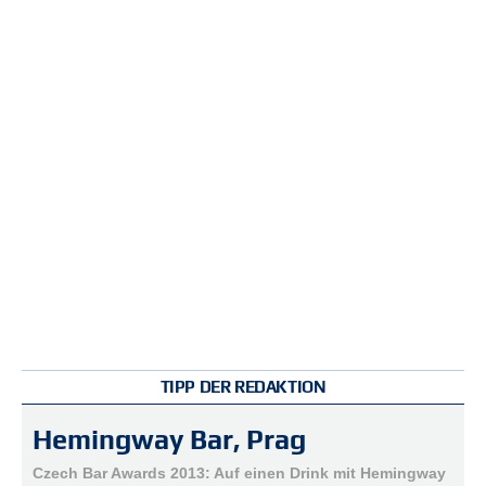
r
e
n
B
E
N
U
T
Z
E
R
A
N
M
E
L
D
TIPP DER REDAKTION
U
N
Hemingway Bar, Prag
G
Czech Bar Awards 2013: Auf einen Drink mit Hemingway
B