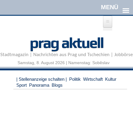
Direkt zum Inhalt
A
prag aktuell
n
m
e
Stadtmagazin | Nachrichten aus Prag und Tschechien | Jobbörse
l
d
Samstag, 8. August 2026 | Namenstag: Soběslav
e
n
|
| Stellenanzeige schalten |
Politik
Wirtschaft
Kultur
R
Sport
Panorama
Blogs
e
g
i
s
t
r
i
e