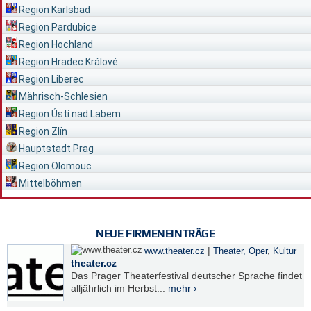
Region Karlsbad
Region Pardubice
Region Hochland
Region Hradec Králové
Region Liberec
Mährisch-Schlesien
Region Ústí nad Labem
Region Zlín
Hauptstadt Prag
Region Olomouc
Mittelböhmen
NEUE FIRMENEINTRÄGE
|
www.theater.cz
Theater, Oper
,
Kultur
theater.cz
Das Prager Theaterfestival deutscher Sprache findet
alljährlich im Herbst...
mehr ›