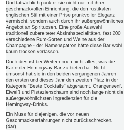
Und tatsächlich punktet sie nicht nur mit ihrer
geschmackvollen Einrichtung, die den rustikalen
N
englischen Stil mit einer Prise prunkvoller Eleganz
e
u
vermischt, sondern auch durch ihr außergewöhnliches
e
Angebot an Spirituosen. Eine große Auswahl
s
traditionell zubereiteter Absinthspezialitäten, fast 200
P
verschiedene Rum-Sorten und Weine aus der
a
Champagne - der Namenspatron hätte diese Bar wohl
s
kaum trocken verlassen.
s
w
Doch dies ist bei Weitem noch nicht alles, was die
o
r
Karte der Hemingway Bar zu bieten hat. Nicht
t
umsonst hat sie in den beiden vergangenen Jahren
a
den ersten und dieses Jahr den zweiten Platz in der
n
Kategorie "Beste Cocktails" abgeräumt. Orangensenf,
f
Eiweiß und Pistazienschaum sind noch lange nicht die
o
außergewöhnlichsten Ingredienzien für die
r
d
Hemingway-Drinks.
e
Ein Muss für diejenigen, die vor neuen
r
n
Geschmackserfahrungen nicht zurückschrecken.
(dar)