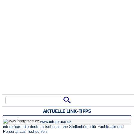
Suche
Suchformular
AKTUELLE LINK-TIPPS
www.interprace.cz
interpráce - die deutsch-tschechische Stellenbörse für Fachkräfte und
Personal aus Tschechien