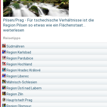
Pilsen/Prag - Für tschechische Verhältnisse ist die
Region Pilsen so etwas wie ein Flächenstaat...
weiterlesen
Reisetipps
Südmähren
Region Karlsbad
Region Pardubice
Region Hochland
Region Hradec Králové
Region Liberec
Mährisch-Schlesien
Region Ústí nad Labem
Region Zlín
Hauptstadt Prag
Region Olomouc