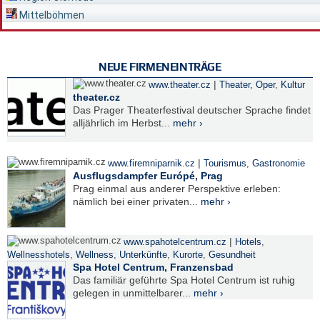
Mittelböhmen
NEUE FIRMENEINTRÄGE
|
www.theater.cz
Theater, Oper
,
Kultur
theater.cz
Das Prager Theaterfestival deutscher Sprache findet
alljährlich im Herbst...
mehr ›
|
www.firemniparnik.cz
Tourismus
,
Gastronomie
Ausflugsdampfer Európé, Prag
Prag einmal aus anderer Perspektive erleben:
nämlich bei einer privaten...
mehr ›
|
www.spahotelcentrum.cz
Hotels
,
Wellnesshotels
,
Wellness
,
Unterkünfte
,
Kurorte
,
Gesundheit
Spa Hotel Centrum, Franzensbad
Das familiär geführte Spa Hotel Centrum ist ruhig
gelegen in unmittelbarer...
mehr ›