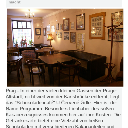
macht
N
e
u
e
s
P
a
s
s
w
o
r
t
a
n
f
Prag - In einer der vielen kleinen Gassen der Prager
o
Altstadt, nicht weit von der Karlsbrücke entfernt, liegt
r
d
das "Schokoladencafé" U Červené židle. Hier ist der
e
Name Programm: Besonders Liebhaber des süßen
r
Kakaoerzeugnisses kommen hier auf ihre Kosten. Die
n
Getränkekarte bietet eine Vielzahl von heißen
Schokoladen mit verschiedenen Kakaoanteilen und