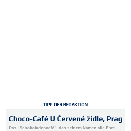
e
n
u
t
z
e
r
n
a
m
e
*
P
a
s
s
w
TIPP DER REDAKTION
o
r
Choco-Café U Červené židle, Prag
t
*
Das "Schokoladencafé", das seinem Namen alle Ehre