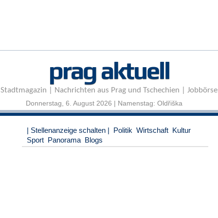
r
e
n
B
E
prag aktuell
N
U
T
Stadtmagazin | Nachrichten aus Prag und Tschechien | Jobbörse
Z
E
Donnerstag, 6. August 2026 | Namenstag: Oldřiška
R
A
| Stellenanzeige schalten |
Politik
Wirtschaft
Kultur
N
Sport
Panorama
Blogs
M
E
L
D
U
N
G
B