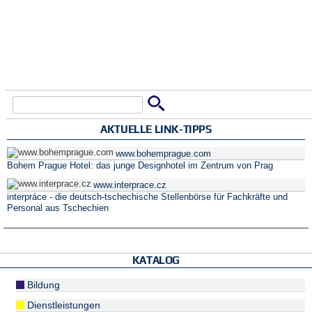
Suche
Suchformular
AKTUELLE LINK-TIPPS
www.bohemprague.com
Bohem Prague Hotel: das junge Designhotel im Zentrum von Prag
www.interprace.cz
interpráce - die deutsch-tschechische Stellenbörse für Fachkräfte und
Personal aus Tschechien
KATALOG
Bildung
Dienstleistungen