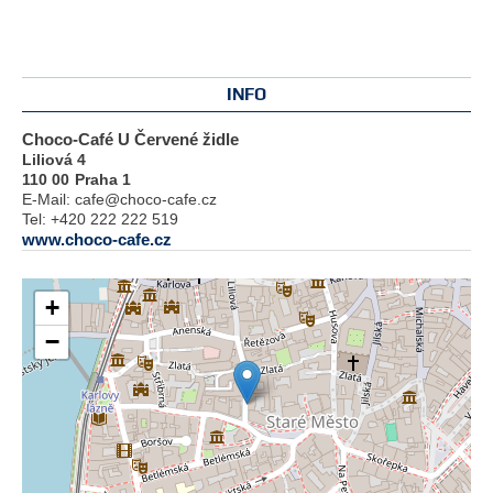
INFO
Choco-Café U Červené židle
Liliová 4
110 00
Praha 1
E-Mail:
cafe@choco-cafe.cz
Tel:
+420 222 222 519
www.choco-cafe.cz
+
−