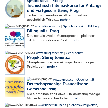
Sprachenservice
,
Bildung
Tschechisch-Intensivkurse für Anfänger
und Fortgeschrittene, Prag
Tschechischkenntnisse öffnen privat und
geschäftlich Türen....
mehr ›
|
www.bilingualis.cz
Sprachenservice
,
Bildung
Bilingualis, Prag
Deutsch als zweite Muttersprache spielerisch
erleben und erlernen: Seit ...
mehr ›
|
www.sbirej-toner.cz
Gesellschaft
Projekt Sbírej-toner.cz
Sbírej-toner.cz ist ein ökologisch-wohltätiges
Projekt der...
mehr ›
|
www.evprag.cz
Gesellschaft
Deutschsprachige Evangelische
Gemeinde Prag
Die Gemeinde zählt etwa 140 deutschsprachige
Mitglieder unterschiedlicher...
mehr ›
|
www.boheminium.cz
Sehenswürdigkeiten
,