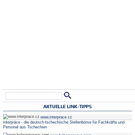
Suche
Suchformular
AKTUELLE LINK-TIPPS
www.interprace.cz
interpráce - die deutsch-tschechische Stellenbörse für Fachkräfte und
Personal aus Tschechien