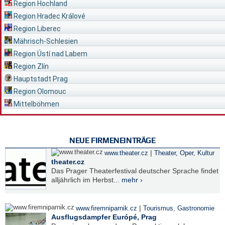
Region Hochland
Region Hradec Králové
Region Liberec
Mährisch-Schlesien
Region Ústí nad Labem
Region Zlín
Hauptstadt Prag
Region Olomouc
Mittelböhmen
NEUE FIRMENEINTRÄGE
|
www.theater.cz
Theater, Oper
,
Kultur
theater.cz
Das Prager Theaterfestival deutscher Sprache findet
alljährlich im Herbst...
mehr ›
|
www.firemniparnik.cz
Tourismus
,
Gastronomie
Ausflugsdampfer Európé, Prag