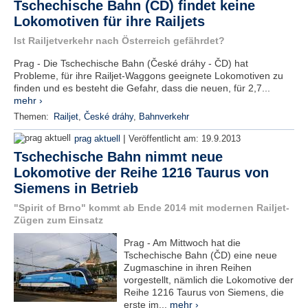
Tschechische Bahn (ČD) findet keine
Lokomotiven für ihre Railjets
N
e
Ist Railjetverkehr nach Österreich gefährdet?
u
e
Prag - Die Tschechische Bahn (České dráhy - ČD) hat
s
Probleme, für ihre Railjet-Waggons geeignete Lokomotiven zu
P
finden und es besteht die Gefahr, dass die neuen, für 2,7...
a
mehr ›
s
Themen:
Railjet
,
České dráhy
,
Bahnverkehr
s
w
|
prag aktuell
Veröffentlicht am:
19.9.2013
o
Tschechische Bahn nimmt neue
r
Lokomotive der Reihe 1216 Taurus von
t
a
Siemens in Betrieb
n
"Spirit of Brno" kommt ab Ende 2014 mit modernen Railjet-
f
Zügen zum Einsatz
o
r
Prag - Am Mittwoch hat die
d
Tschechische Bahn (ČD) eine neue
e
Zugmaschine in ihren Reihen
r
vorgestellt, nämlich die Lokomotive der
n
Reihe 1216 Taurus von Siemens, die
erste im...
mehr ›