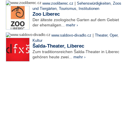
|
www.zooliberec.cz
Sehenswürdigkeiten
,
Zoos
und Tiergärten
,
Tourismus
,
Institutionen
Zoo Liberec
Der älteste zoologische Garten auf dem Gebiet
der ehemaligen...
mehr ›
|
www.saldovo-divadlo.cz
Theater, Oper
,
Kultur
Šalda-Theater, Liberec
Zum traditionsreichen Šalda-Theater in Liberec
gehören heute zwei...
mehr ›