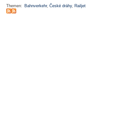
Themen:
Bahnverkehr
,
České dráhy
,
Railjet