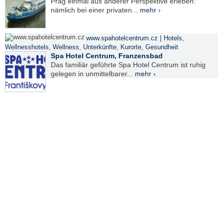
Prag einmal aus anderer Perspektive erleben:
nämlich bei einer privaten...
mehr ›
|
www.spahotelcentrum.cz
Hotels
,
Wellnesshotels
,
Wellness
,
Unterkünfte
,
Kurorte
,
Gesundheit
Spa Hotel Centrum, Franzensbad
Das familiär geführte Spa Hotel Centrum ist ruhig
gelegen in unmittelbarer...
mehr ›