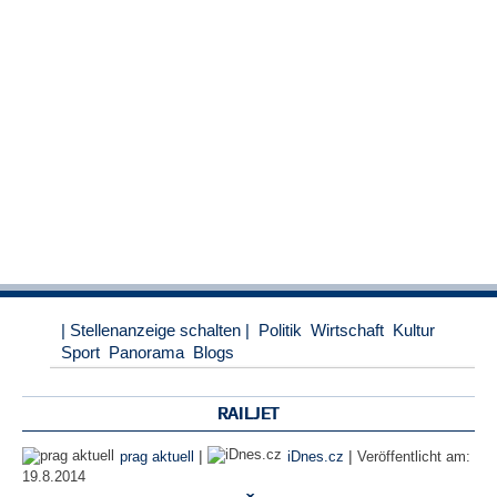
e
n
u
t
z
e
r
n
a
m
e
*
P
a
| Stellenanzeige schalten |
Politik
Wirtschaft
Kultur
s
Sport
Panorama
Blogs
s
w
o
RAILJET
r
t
|
|
prag aktuell
iDnes.cz
Veröffentlicht am:
*
19.8.2014