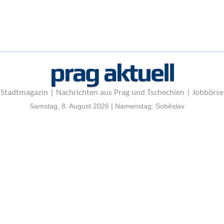
r
e
n
B
E
prag aktuell
N
U
T
Stadtmagazin | Nachrichten aus Prag und Tschechien | Jobbörse
Z
E
Samstag, 8. August 2026 | Namenstag: Soběslav
R
A
N
M
E
L
D
U
N
G
B