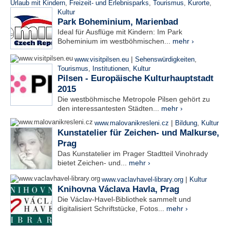
Urlaub mit Kindern
,
Freizeit- und Erlebnisparks
,
Tourismus
,
Kurorte
,
Kultur
Park Boheminium, Marienbad
Ideal für Ausflüge mit Kindern: Im Park
Boheminium im westböhmischen...
mehr ›
|
www.visitpilsen.eu
Sehenswürdigkeiten
,
Tourismus
,
Institutionen
,
Kultur
Pilsen - Europäische Kulturhauptstadt
2015
Die westböhmische Metropole Pilsen gehört zu
den interessantesten Städten...
mehr ›
|
www.malovanikresleni.cz
Bildung
,
Kultur
Kunstatelier für Zeichen- und Malkurse,
Prag
Das Kunstatelier im Prager Stadtteil Vinohrady
bietet Zeichen- und...
mehr ›
|
www.vaclavhavel-library.org
Kultur
Knihovna Václava Havla, Prag
Die Václav-Havel-Bibliothek sammelt und
digitalisiert Schriftstücke, Fotos...
mehr ›