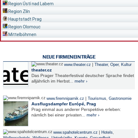
Region Ústí nad Labem
Region Zlín
Hauptstadt Prag
Region Olomouc
Mittelböhmen
NEUE FIRMENEINTRÄGE
|
www.theater.cz
Theater, Oper
,
Kultur
theater.cz
Das Prager Theaterfestival deutscher Sprache findet
alljährlich im Herbst...
mehr ›
|
www.firemniparnik.cz
Tourismus
,
Gastronomie
Ausflugsdampfer Európé, Prag
Prag einmal aus anderer Perspektive erleben:
nämlich bei einer privaten...
mehr ›
|
www.spahotelcentrum.cz
Hotels
,