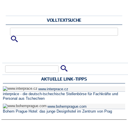
VOLLTEXTSUCHE
Zu suchende Schlüsselwörter
Suche
Suchformular
AKTUELLE LINK-TIPPS
www.interprace.cz
interpráce - die deutsch-tschechische Stellenbörse für Fachkräfte und
Personal aus Tschechien
www.bohemprague.com
Bohem Prague Hotel: das junge Designhotel im Zentrum von Prag