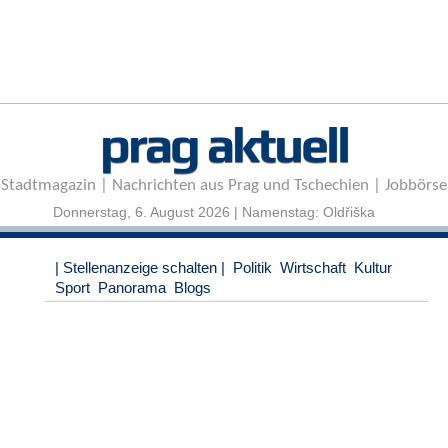
r
e
n
B
E
prag aktuell
N
U
T
Stadtmagazin | Nachrichten aus Prag und Tschechien | Jobbörse
Z
E
Donnerstag, 6. August 2026 | Namenstag: Oldřiška
R
A
| Stellenanzeige schalten |
Politik
Wirtschaft
Kultur
N
Sport
Panorama
Blogs
M
E
L
D
U
N
G
B