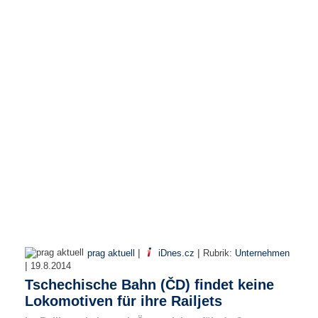
e
n
u
t
z
e
r
n
a
m
e
*
P
a
s
s
w
|
|
prag aktuell
iDnes.cz
Rubrik:
Unternehmen
o
|
19.8.2014
r
Tschechische Bahn (ČD) findet keine
t
*
Lokomotiven für ihre Railjets