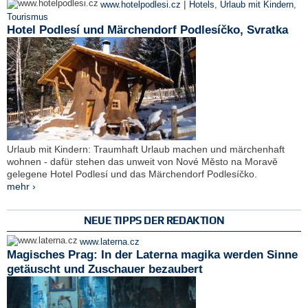
|
www.hotelpodlesi.cz
Hotels
,
Urlaub mit Kindern
,
Tourismus
Hotel Podlesí und Märchendorf Podlesíčko, Svratka
Urlaub mit Kindern: Traumhaft Urlaub machen und märchenhaft
wohnen - dafür stehen das unweit von Nové Město na Moravě
gelegene Hotel Podlesí und das Märchendorf Podlesíčko.
mehr ›
NEUE TIPPS DER REDAKTION
www.laterna.cz
Magisches Prag: In der Laterna magika werden Sinne
getäuscht und Zuschauer bezaubert