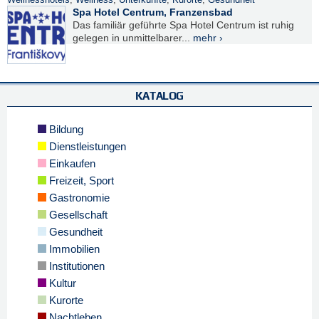
Wellnesshotels
,
Wellness
,
Unterkünfte
,
Kurorte
,
Gesundheit
Spa Hotel Centrum, Franzensbad
Das familiär geführte Spa Hotel Centrum ist ruhig
gelegen in unmittelbarer...
mehr ›
KATALOG
Bildung
Dienstleistungen
Einkaufen
Freizeit, Sport
Gastronomie
Gesellschaft
Gesundheit
Immobilien
Institutionen
Kultur
Kurorte
Nachtleben