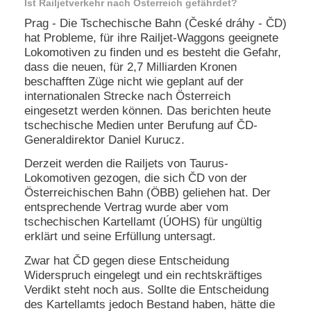
Ist Railjetverkehr nach Österreich gefährdet?
Prag - Die Tschechische Bahn (České dráhy - ČD)
N
e
hat Probleme, für ihre Railjet-Waggons geeignete
u
Lokomotiven zu finden und es besteht die Gefahr,
e
dass die neuen, für 2,7 Milliarden Kronen
s
beschafften Züge nicht wie geplant auf der
P
internationalen Strecke nach Österreich
a
eingesetzt werden können. Das berichten heute
s
s
tschechische Medien unter Berufung auf ČD-
w
Generaldirektor Daniel Kurucz.
o
r
Derzeit werden die Railjets von Taurus-
t
Lokomotiven gezogen, die sich ČD von der
a
Österreichischen Bahn (ÖBB) geliehen hat. Der
n
entsprechende Vertrag wurde aber vom
f
tschechischen Kartellamt (ÚOHS) für ungültig
o
r
erklärt und seine Erfüllung untersagt.
d
Zwar hat ČD gegen diese Entscheidung
e
r
Widerspruch eingelegt und ein rechtskräftiges
n
Verdikt steht noch aus. Sollte die Entscheidung
des Kartellamts jedoch Bestand haben, hätte die