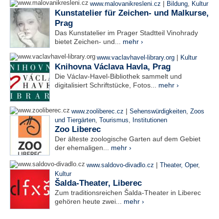
|
www.malovanikresleni.cz
Bildung
,
Kultur
Kunstatelier für Zeichen- und Malkurse,
Prag
Das Kunstatelier im Prager Stadtteil Vinohrady
bietet Zeichen- und...
mehr ›
|
www.vaclavhavel-library.org
Kultur
Knihovna Václava Havla, Prag
Die Václav-Havel-Bibliothek sammelt und
digitalisiert Schriftstücke, Fotos...
mehr ›
|
www.zooliberec.cz
Sehenswürdigkeiten
,
Zoos
und Tiergärten
,
Tourismus
,
Institutionen
Zoo Liberec
Der älteste zoologische Garten auf dem Gebiet
der ehemaligen...
mehr ›
|
www.saldovo-divadlo.cz
Theater, Oper
,
Kultur
Šalda-Theater, Liberec
Zum traditionsreichen Šalda-Theater in Liberec
gehören heute zwei...
mehr ›