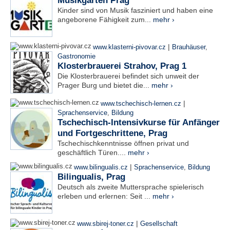
Musikgarten Prag
Kinder sind von Musik fasziniert und haben eine
angeborene Fähigkeit zum...
mehr ›
|
www.klasterni-pivovar.cz
Brauhäuser
,
Gastronomie
Klosterbrauerei Strahov, Prag 1
Die Klosterbrauerei befindet sich unweit der
Prager Burg und bietet die...
mehr ›
|
www.tschechisch-lernen.cz
Sprachenservice
,
Bildung
Tschechisch-Intensivkurse für Anfänger
und Fortgeschrittene, Prag
Tschechischkenntnisse öffnen privat und
geschäftlich Türen....
mehr ›
|
www.bilingualis.cz
Sprachenservice
,
Bildung
Bilingualis, Prag
Deutsch als zweite Muttersprache spielerisch
erleben und erlernen: Seit ...
mehr ›
|
www.sbirej-toner.cz
Gesellschaft