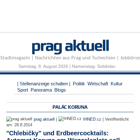
r
e
n
B
E
prag aktuell
N
U
T
Stadtmagazin | Nachrichten aus Prag und Tschechien | Jobbörse
Z
E
Samstag, 8. August 2026 | Namenstag: Soběslav
R
A
| Stellenanzeige schalten |
Politik
Wirtschaft
Kultur
N
Sport
Panorama
Blogs
M
E
L
PALÁC KORUNA
D
U
|
|
prag aktuell
IHNED.cz
Veröffentlicht
N
am:
28.8.2014
G
"Chlebičky" und Erdbeercocktails:
B