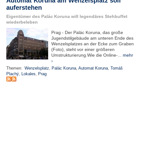
Automat Koruna am Wenzelsplatz soll
e
auferstehen
n
Eigentümer des Palác Koruna will legendäres Stehbuffet
u
wiederbeleben
t
z
Prag - Der Palác Koruna, das große
e
Jugendstilgebäude am unteren Ende des
r
Wenzelsplatzes an der Ecke zum Graben
n
(Foto), steht vor einer größeren
a
Umstrukturierung.Wie die Online-...
mehr
m
›
e
*
Themen:
Wenzelsplatz
,
Palác Koruna
,
Automat Koruna
,
Tomáš
Plachý
,
Lokales
,
Prag
P
a
s
s
w
o
r
t
*