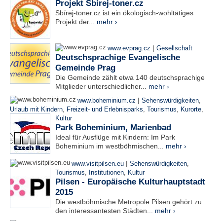
Projekt Sbírej-toner.cz
Sbírej-toner.cz ist ein ökologisch-wohltätiges
Projekt der...
mehr ›
|
www.evprag.cz
Gesellschaft
Deutschsprachige Evangelische
Gemeinde Prag
Die Gemeinde zählt etwa 140 deutschsprachige
Mitglieder unterschiedlicher...
mehr ›
|
www.boheminium.cz
Sehenswürdigkeiten
,
Urlaub mit Kindern
,
Freizeit- und Erlebnisparks
,
Tourismus
,
Kurorte
,
Kultur
Park Boheminium, Marienbad
Ideal für Ausflüge mit Kindern: Im Park
Boheminium im westböhmischen...
mehr ›
|
www.visitpilsen.eu
Sehenswürdigkeiten
,
Tourismus
,
Institutionen
,
Kultur
Pilsen - Europäische Kulturhauptstadt
2015
Die westböhmische Metropole Pilsen gehört zu
den interessantesten Städten...
mehr ›