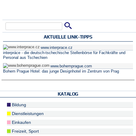
Suche
Suchformular
AKTUELLE LINK-TIPPS
www.interprace.cz
interpráce - die deutsch-tschechische Stellenbörse für Fachkräfte und
Personal aus Tschechien
www.bohemprague.com
Bohem Prague Hotel: das junge Designhotel im Zentrum von Prag
KATALOG
Bildung
Dienstleistungen
Einkaufen
Freizeit, Sport