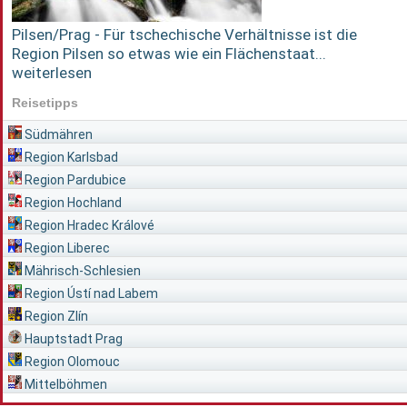
Pilsen/Prag - Für tschechische Verhältnisse ist die
Region Pilsen so etwas wie ein Flächenstaat...
weiterlesen
Reisetipps
Südmähren
Region Karlsbad
Region Pardubice
Region Hochland
Region Hradec Králové
Region Liberec
Mährisch-Schlesien
Region Ústí nad Labem
Region Zlín
Hauptstadt Prag
Region Olomouc
Mittelböhmen