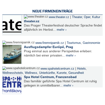
NEUE FIRMENEINTRÄGE
|
www.theater.cz
Theater, Oper
,
Kultur
theater.cz
Das Prager Theaterfestival deutscher Sprache findet
alljährlich im Herbst...
mehr ›
|
www.firemniparnik.cz
Tourismus
,
Gastronomie
Ausflugsdampfer Európé, Prag
Prag einmal aus anderer Perspektive erleben:
nämlich bei einer privaten...
mehr ›
|
www.spahotelcentrum.cz
Hotels
,
Wellnesshotels
,
Wellness
,
Unterkünfte
,
Kurorte
,
Gesundheit
Spa Hotel Centrum, Franzensbad
Das familiär geführte Spa Hotel Centrum ist ruhig
gelegen in unmittelbarer...
mehr ›