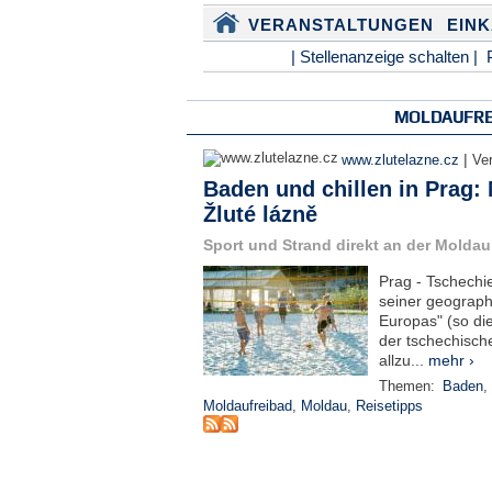
VERANSTALTUNGEN
EIN
| Stellenanzeige schalten |
MOLDAUFRE
|
www.zlutelazne.cz
Ver
Baden und chillen in Prag:
Žluté lázně
Sport und Strand direkt an der Moldau
Prag - Tschechi
seiner geograph
Europas" (so di
der tschechisch
allzu...
mehr ›
Themen:
Baden
,
Moldaufreibad
,
Moldau
,
Reisetipps