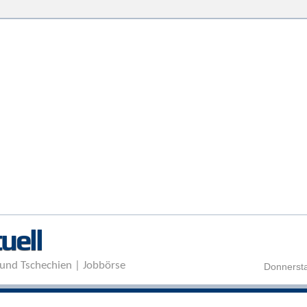
Direkt zum Inhalt
uell
und Tschechien | Jobbörse
Donnersta