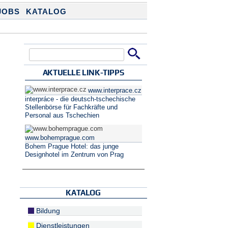
JOBS
KATALOG
Suche
Suchformular
AKTUELLE LINK-TIPPS
www.interprace.cz
interpráce - die deutsch-tschechische
Stellenbörse für Fachkräfte und
Personal aus Tschechien
www.bohemprague.com
Bohem Prague Hotel: das junge
Designhotel im Zentrum von Prag
KATALOG
Bildung
Dienstleistungen