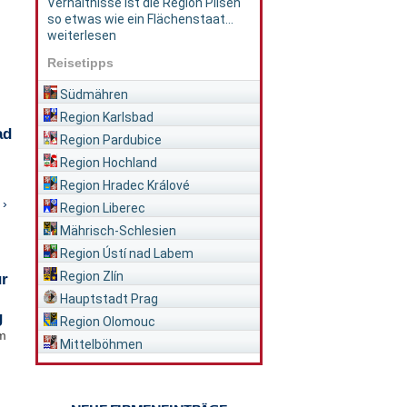
Verhältnisse ist die Region Pilsen
so etwas wie ein Flächenstaat...
weiterlesen
Reisetipps
Südmähren
Region Karlsbad
ad
Region Pardubice
Region Hochland
Region Hradec Králové
 ›
Region Liberec
Mährisch-Schlesien
Region Ústí nad Labem
Region Zlín
ür
Hauptstadt Prag
g
Region Olomouc
im
Mittelböhmen