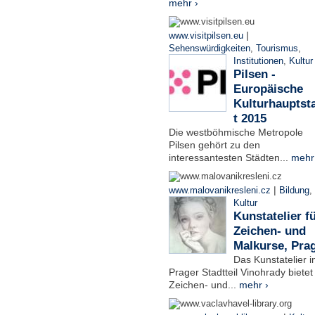
mehr ›
|
www.visitpilsen.eu
Sehenswürdigkeiten
,
Tourismus
,
Institutionen
,
Kultur
Pilsen -
Europäische
Kulturhauptst
t 2015
Die westböhmische Metropole
Pilsen gehört zu den
interessantesten Städten...
mehr
|
www.malovanikresleni.cz
Bildung
,
Kultur
Kunstatelier f
Zeichen- und
Malkurse, Pra
Das Kunstatelier 
Prager Stadtteil Vinohrady bietet
Zeichen- und...
mehr ›