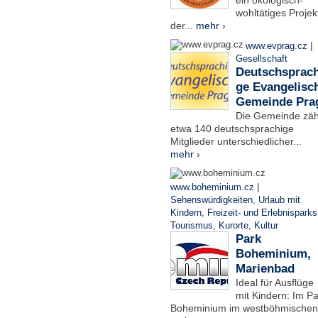
ein ökologisch-
wohltätiges Projek
der...
mehr ›
|
www.evprag.cz
Gesellschaft
Deutschsprach
ge Evangelisc
Gemeinde Pra
Die Gemeinde zäh
etwa 140 deutschsprachige
Mitglieder unterschiedlicher...
mehr ›
|
www.boheminium.cz
Sehenswürdigkeiten
,
Urlaub mit
Kindern
,
Freizeit- und Erlebnisparks
Tourismus
,
Kurorte
,
Kultur
Park
Boheminium,
Marienbad
Ideal für Ausflüge
mit Kindern: Im Pa
Boheminium im westböhmischen.