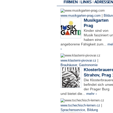
FIRMEN | LINKS | ADRESSE
|
www.musikgarten-prag.com
Bildun
Musikgarten
Prag
Kinder sind von
Musik fasziniert u
haben eine
angeborene Fähigkeit zum...
me
›
|
www.klasterni-pivovar.cz
Brauhäuser
,
Gastronomie
Klosterbrauere
Strahov, Prag 
Die Klosterbrauere
befindet sich unwe
der Prager Burg
und bietet die...
mehr ›
|
www.tschechisch-lernen.cz
Sprachenservice
,
Bildung