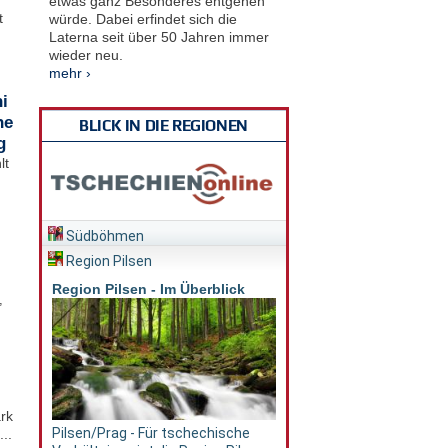
etwas ganz Besonderes entgehen
t
würde. Dabei erfindet sich die
Laterna seit über 50 Jahren immer
wieder neu.
mehr ›
i
he
BLICK IN DIE REGIONEN
g
lt
Südböhmen
Region Pilsen
Region Pilsen - Im Überblick
,
rk
Pilsen/Prag - Für tschechische
..