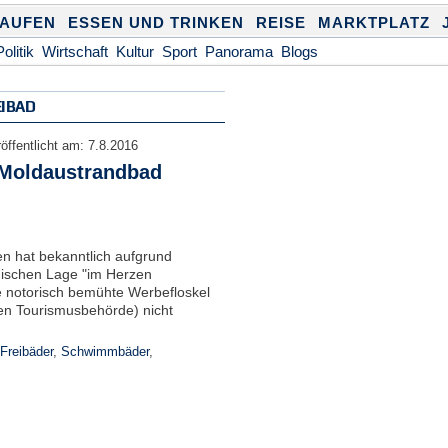
KAUFEN
ESSEN UND TRINKEN
REISE
MARKTPLATZ
Politik
Wirtschaft
Kultur
Sport
Panorama
Blogs
IBAD
öffentlicht am:
7.8.2016
 Moldaustrandbad
en hat bekanntlich aufgrund
ischen Lage "im Herzen
e notorisch bemühte Werbefloskel
en Tourismusbehörde) nicht
Freibäder
,
Schwimmbäder
,