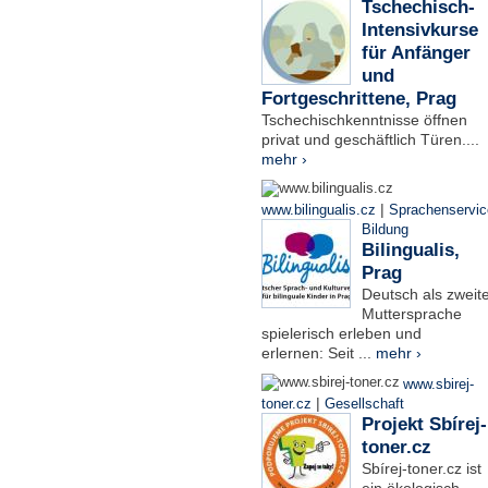
Tschechisch-
Intensivkurse
für Anfänger
und
Fortgeschrittene, Prag
Tschechischkenntnisse öffnen
privat und geschäftlich Türen....
mehr ›
|
www.bilingualis.cz
Sprachenservic
Bildung
Bilingualis,
Prag
Deutsch als zweit
Muttersprache
spielerisch erleben und
erlernen: Seit ...
mehr ›
www.sbirej-
|
toner.cz
Gesellschaft
Projekt Sbírej-
toner.cz
Sbírej-toner.cz ist