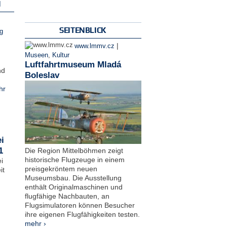
N
SEITENBLICK
g
|
www.lmmv.cz
Museen
,
Kultur
Luftfahrtmuseum Mladá
nd
Boleslav
hr
i
1
Die Region Mittelböhmen zeigt
historische Flugzeuge in einem
i
preisgekröntem neuen
it
Museumsbau. Die Ausstellung
enthält Originalmaschinen und
flugfähige Nachbauten, an
Flugsimulatoren können Besucher
ihre eigenen Flugfähigkeiten testen.
mehr ›