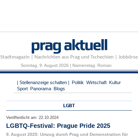
r
e
n
B
E
prag aktuell
N
U
T
Stadtmagazin | Nachrichten aus Prag und Tschechien | Jobbörse
Z
E
Sonntag, 9. August 2026 | Namenstag: Roman
R
A
| Stellenanzeige schalten |
Politik
Wirtschaft
Kultur
N
Sport
Panorama
Blogs
M
E
L
LGBT
D
U
Veröffentlicht am:
22.10.2024
N
LGBTQ-Festival: Prague Pride 2025
G
9. August 2025: Umzug durch Prag und Demonstration für
B