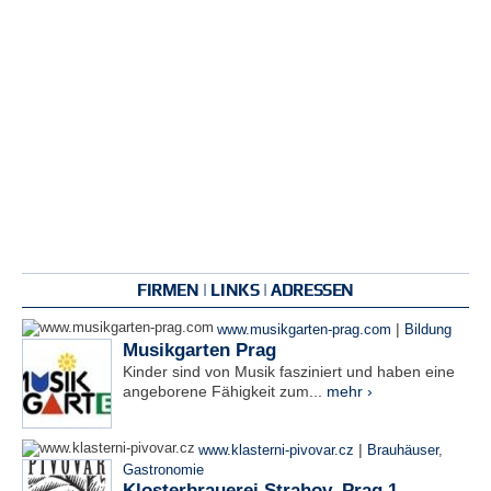
FIRMEN | LINKS | ADRESSEN
|
www.musikgarten-prag.com
Bildung
Musikgarten Prag
Kinder sind von Musik fasziniert und haben eine
angeborene Fähigkeit zum...
mehr ›
|
www.klasterni-pivovar.cz
Brauhäuser
,
Gastronomie
Klosterbrauerei Strahov, Prag 1