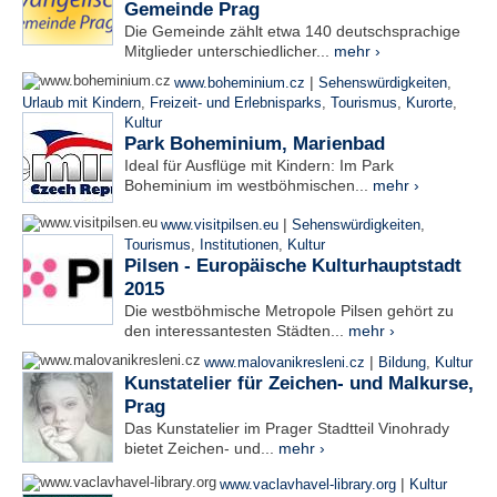
Gemeinde Prag
Die Gemeinde zählt etwa 140 deutschsprachige
Mitglieder unterschiedlicher...
mehr ›
|
www.boheminium.cz
Sehenswürdigkeiten
,
Urlaub mit Kindern
,
Freizeit- und Erlebnisparks
,
Tourismus
,
Kurorte
,
Kultur
Park Boheminium, Marienbad
Ideal für Ausflüge mit Kindern: Im Park
Boheminium im westböhmischen...
mehr ›
|
www.visitpilsen.eu
Sehenswürdigkeiten
,
Tourismus
,
Institutionen
,
Kultur
Pilsen - Europäische Kulturhauptstadt
2015
Die westböhmische Metropole Pilsen gehört zu
den interessantesten Städten...
mehr ›
|
www.malovanikresleni.cz
Bildung
,
Kultur
Kunstatelier für Zeichen- und Malkurse,
Prag
Das Kunstatelier im Prager Stadtteil Vinohrady
bietet Zeichen- und...
mehr ›
|
www.vaclavhavel-library.org
Kultur