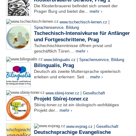
Die Klosterbrauerei befindet sich unweit der
Prager Burg und bietet die...
mehr ›
|
www.tschechisch-lernen.cz
Sprachenservice
,
Bildung
Tschechisch-Intensivkurse für Anfänger
und Fortgeschrittene, Prag
Tschechischkenntnisse öffnen privat und
geschäftlich Türen....
mehr ›
|
www.bilingualis.cz
Sprachenservice
,
Bildung
Bilingualis, Prag
Deutsch als zweite Muttersprache spielerisch
erleben und erlernen: Seit ...
mehr ›
|
www.sbirej-toner.cz
Gesellschaft
Projekt Sbírej-toner.cz
Sbírej-toner.cz ist ein ökologisch-wohltätiges
Projekt der...
mehr ›
|
www.evprag.cz
Gesellschaft
Deutschsprachige Evangelische