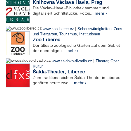
Knihovna Václava Havla, Prag
Die Václav-Havel-Bibliothek sammelt und
digitalisiert Schriftstücke, Fotos...
mehr ›
|
www.zooliberec.cz
Sehenswürdigkeiten
,
Zoos
und Tiergärten
,
Tourismus
,
Institutionen
Zoo Liberec
Der älteste zoologische Garten auf dem Gebiet
der ehemaligen...
mehr ›
|
www.saldovo-divadlo.cz
Theater, Oper
,
Kultur
Šalda-Theater, Liberec
Zum traditionsreichen Šalda-Theater in Liberec
gehören heute zwei...
mehr ›