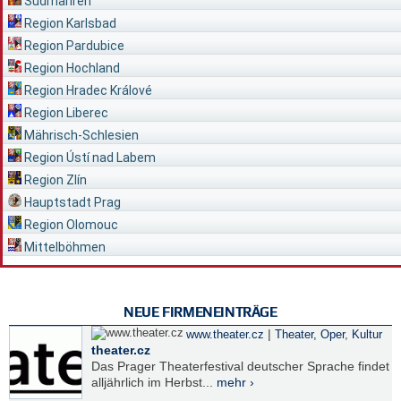
Südmähren
Region Karlsbad
Region Pardubice
Region Hochland
Region Hradec Králové
Region Liberec
Mährisch-Schlesien
Region Ústí nad Labem
Region Zlín
Hauptstadt Prag
Region Olomouc
Mittelböhmen
NEUE FIRMENEINTRÄGE
|
www.theater.cz
Theater, Oper
,
Kultur
theater.cz
Das Prager Theaterfestival deutscher Sprache findet
alljährlich im Herbst...
mehr ›