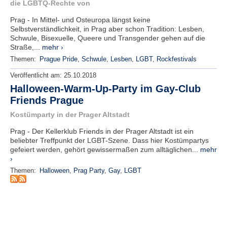
die LGBTQ-Rechte von
e
n
Prag - In Mittel- und Osteuropa längst keine
u
Selbstverständlichkeit, in Prag aber schon Tradition: Lesben,
t
Schwule, Bisexuelle, Queere und Transgender gehen auf die
z
Straße,...
mehr ›
e
Themen:
Prague Pride
,
Schwule
,
Lesben
,
LGBT
,
Rockfestivals
r
n
Veröffentlicht am:
25.10.2018
a
Halloween-Warm-Up-Party im Gay-Club
m
Friends Prague
e
*
Kostümparty in der Prager Altstadt
Prag - Der Kellerklub Friends in der Prager Altstadt ist ein
P
beliebter Treffpunkt der LGBT-Szene. Dass hier Kostümpartys
a
gefeiert werden, gehört gewissermaßen zum alltäglichen...
mehr
s
›
s
Themen:
Halloween
,
Prag Party
,
Gay
,
LGBT
w
o
r
t
*