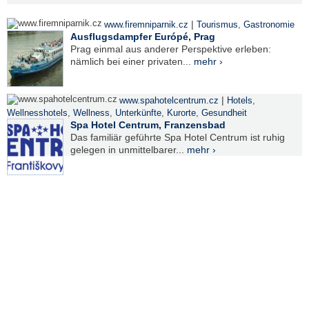
|
www.firemniparnik.cz
Tourismus
,
Gastronomie
Ausflugsdampfer Európé, Prag
Prag einmal aus anderer Perspektive erleben:
nämlich bei einer privaten...
mehr ›
|
www.spahotelcentrum.cz
Hotels
,
Wellnesshotels
,
Wellness
,
Unterkünfte
,
Kurorte
,
Gesundheit
Spa Hotel Centrum, Franzensbad
Das familiär geführte Spa Hotel Centrum ist ruhig
gelegen in unmittelbarer...
mehr ›