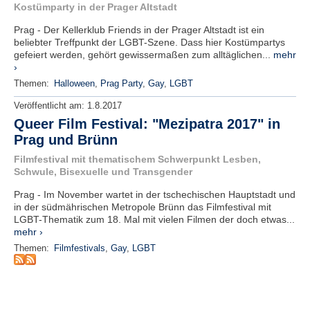
r
Kostümparty in der Prager Altstadt
e
n
Prag - Der Kellerklub Friends in der Prager Altstadt ist ein
beliebter Treffpunkt der LGBT-Szene. Dass hier Kostümpartys
gefeiert werden, gehört gewissermaßen zum alltäglichen...
mehr
B
›
E
Themen:
Halloween
,
Prag Party
,
Gay
,
LGBT
N
U
Veröffentlicht am:
1.8.2017
T
Queer Film Festival: "Mezipatra 2017" in
Z
Prag und Brünn
E
R
Filmfestival mit thematischem Schwerpunkt Lesben,
Schwule, Bisexuelle und Transgender
A
N
Prag - Im November wartet in der tschechischen Hauptstadt und
M
in der südmährischen Metropole Brünn das Filmfestival mit
E
LGBT-Thematik zum 18. Mal mit vielen Filmen der doch etwas...
L
mehr ›
D
Themen:
Filmfestivals
,
Gay
,
LGBT
U
N
G
B