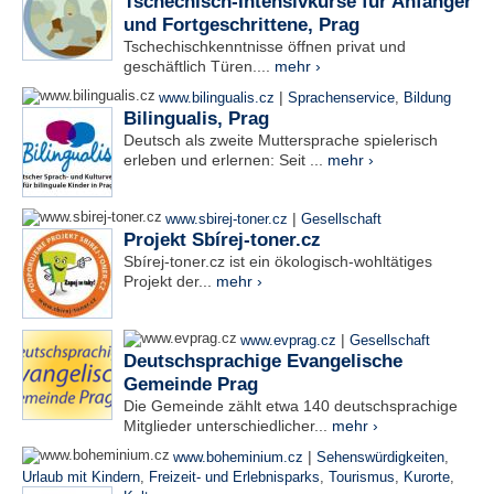
Tschechisch-Intensivkurse für Anfänger
und Fortgeschrittene, Prag
Tschechischkenntnisse öffnen privat und
geschäftlich Türen....
mehr ›
|
www.bilingualis.cz
Sprachenservice
,
Bildung
Bilingualis, Prag
Deutsch als zweite Muttersprache spielerisch
erleben und erlernen: Seit ...
mehr ›
|
www.sbirej-toner.cz
Gesellschaft
Projekt Sbírej-toner.cz
Sbírej-toner.cz ist ein ökologisch-wohltätiges
Projekt der...
mehr ›
|
www.evprag.cz
Gesellschaft
Deutschsprachige Evangelische
Gemeinde Prag
Die Gemeinde zählt etwa 140 deutschsprachige
Mitglieder unterschiedlicher...
mehr ›
|
www.boheminium.cz
Sehenswürdigkeiten
,
Urlaub mit Kindern
,
Freizeit- und Erlebnisparks
,
Tourismus
,
Kurorte
,