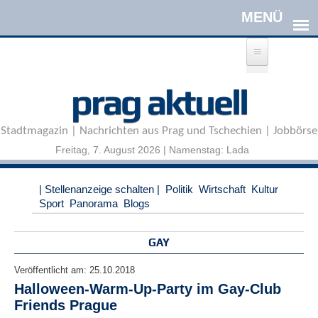
Direkt zum Inhalt
A
prag aktuell
n
m
e
Stadtmagazin | Nachrichten aus Prag und Tschechien | Jobbörse
l
d
Freitag, 7. August 2026 | Namenstag: Lada
e
n
|
| Stellenanzeige schalten |
Politik
Wirtschaft
Kultur
R
Sport
Panorama
Blogs
e
g
i
GAY
s
t
Veröffentlicht am:
25.10.2018
r
Halloween-Warm-Up-Party im Gay-Club
i
Friends Prague
e