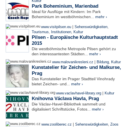
Kultur
Park Boheminium, Marienbad
Ideal für Ausflüge mit Kindern: Im Park
Boheminium im westböhmischen...
mehr ›
|
www.visitpilsen.eu
Sehenswürdigkeiten
,
Tourismus
,
Institutionen
,
Kultur
Pilsen - Europäische Kulturhauptstadt
2015
Die westböhmische Metropole Pilsen gehört zu
den interessantesten Städten...
mehr ›
|
www.malovanikresleni.cz
Bildung
,
Kultur
Kunstatelier für Zeichen- und Malkurse,
Prag
Das Kunstatelier im Prager Stadtteil Vinohrady
bietet Zeichen- und...
mehr ›
|
www.vaclavhavel-library.org
Kultur
Knihovna Václava Havla, Prag
Die Václav-Havel-Bibliothek sammelt und
digitalisiert Schriftstücke, Fotos...
mehr ›
|
www.zooliberec.cz
Sehenswürdigkeiten
,
Zoos