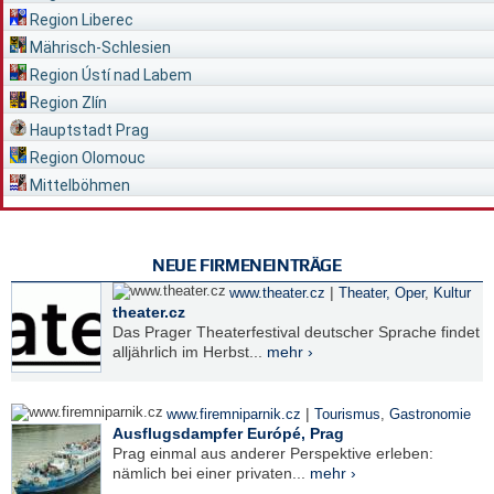
Region Liberec
Mährisch-Schlesien
Region Ústí nad Labem
Region Zlín
Hauptstadt Prag
Region Olomouc
Mittelböhmen
NEUE FIRMENEINTRÄGE
|
www.theater.cz
Theater, Oper
,
Kultur
theater.cz
Das Prager Theaterfestival deutscher Sprache findet
alljährlich im Herbst...
mehr ›
|
www.firemniparnik.cz
Tourismus
,
Gastronomie
Ausflugsdampfer Európé, Prag
Prag einmal aus anderer Perspektive erleben:
nämlich bei einer privaten...
mehr ›