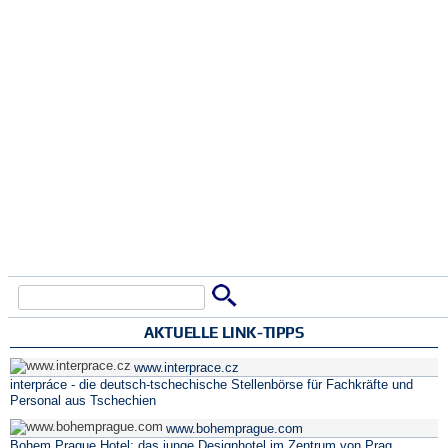
Suche
Suchformular
AKTUELLE LINK-TIPPS
www.interprace.cz
interpráce - die deutsch-tschechische Stellenbörse für Fachkräfte und
Personal aus Tschechien
www.bohemprague.com
Bohem Prague Hotel: das junge Designhotel im Zentrum von Prag