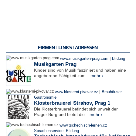
FIRMEN | LINKS | ADRESSEN
|
www.musikgarten-prag.com
Bildung
Musikgarten Prag
Kinder sind von Musik fasziniert und haben eine
angeborene Fähigkeit zum...
mehr ›
|
www.klasterni-pivovar.cz
Brauhäuser
,
Gastronomie
Klosterbrauerei Strahov, Prag 1
Die Klosterbrauerei befindet sich unweit der
Prager Burg und bietet die...
mehr ›
|
www.tschechisch-lernen.cz
Sprachenservice
,
Bildung