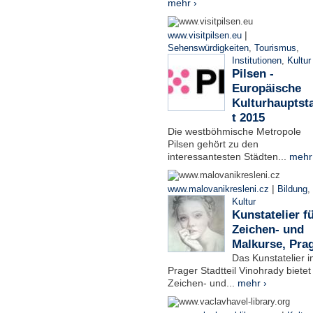
mehr ›
|
www.visitpilsen.eu
Sehenswürdigkeiten
,
Tourismus
,
Institutionen
,
Kultur
Pilsen -
Europäische
Kulturhauptst
t 2015
Die westböhmische Metropole
Pilsen gehört zu den
interessantesten Städten...
mehr
|
www.malovanikresleni.cz
Bildung
,
Kultur
Kunstatelier f
Zeichen- und
Malkurse, Pra
Das Kunstatelier 
Prager Stadtteil Vinohrady bietet
Zeichen- und...
mehr ›