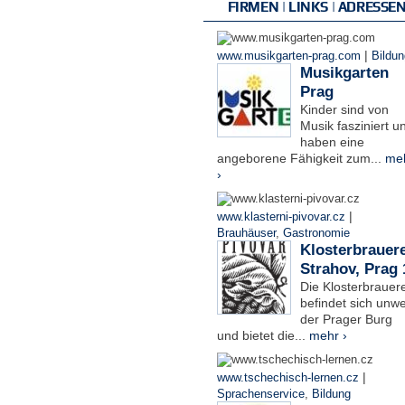
FIRMEN | LINKS | ADRESSE
|
www.musikgarten-prag.com
Bildun
Musikgarten
Prag
Kinder sind von
Musik fasziniert u
haben eine
angeborene Fähigkeit zum...
me
›
|
www.klasterni-pivovar.cz
Brauhäuser
,
Gastronomie
Klosterbrauere
Strahov, Prag 
Die Klosterbrauere
befindet sich unwe
der Prager Burg
und bietet die...
mehr ›
|
www.tschechisch-lernen.cz
Sprachenservice
,
Bildung