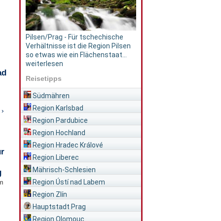
Pilsen/Prag - Für tschechische
Verhältnisse ist die Region Pilsen
so etwas wie ein Flächenstaat...
weiterlesen
ad
Reisetipps
Südmähren
Region Karlsbad
 ›
Region Pardubice
Region Hochland
Region Hradec Králové
ür
Region Liberec
Mährisch-Schlesien
g
Region Ústí nad Labem
im
Region Zlín
Hauptstadt Prag
Region Olomouc