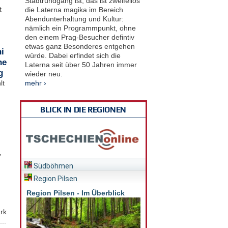
Stadtrundgang ist, das ist zweifellos
t
die Laterna magika im Bereich
Abendunterhaltung und Kultur:
nämlich ein Programmpunkt, ohne
den einem Prag-Besucher defintiv
etwas ganz Besonderes entgehen
i
würde. Dabei erfindet sich die
he
Laterna seit über 50 Jahren immer
g
wieder neu.
mehr ›
lt
BLICK IN DIE REGIONEN
,
Südböhmen
Region Pilsen
Region Pilsen - Im Überblick
rk
..