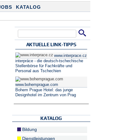
JOBS
KATALOG
Suche
Suchformular
AKTUELLE LINK-TIPPS
www.interprace.cz
interpráce - die deutsch-tschechische
Stellenbörse für Fachkräfte und
Personal aus Tschechien
www.bohemprague.com
Bohem Prague Hotel: das junge
Designhotel im Zentrum von Prag
KATALOG
Bildung
Dienstleistungen