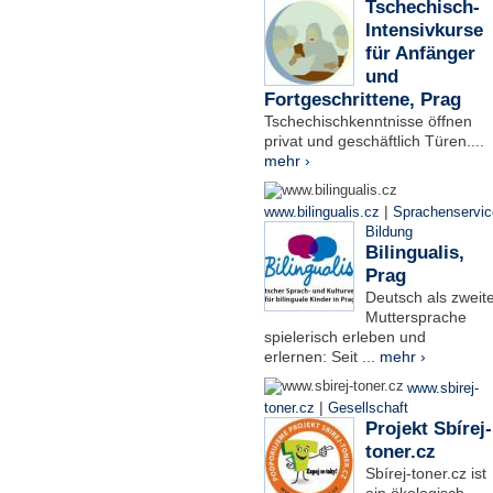
Tschechisch-
Intensivkurse
für Anfänger
und
Fortgeschrittene, Prag
Tschechischkenntnisse öffnen
privat und geschäftlich Türen....
mehr ›
|
www.bilingualis.cz
Sprachenservic
Bildung
Bilingualis,
Prag
Deutsch als zweit
Muttersprache
spielerisch erleben und
erlernen: Seit ...
mehr ›
www.sbirej-
|
toner.cz
Gesellschaft
Projekt Sbírej-
toner.cz
Sbírej-toner.cz ist