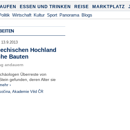
KAUFEN
ESSEN UND TRINKEN
REISE
MARKTPLATZ
Politik
Wirtschaft
Kultur
Sport
Panorama
Blogs
BEITEN
:
13.9.2013
hechischen Hochland
che Bauten
ag andauern
rchäologen Überreste von
tein gefunden, deren Alter sie
mehr ›
sočina
,
Akademie Věd ČR