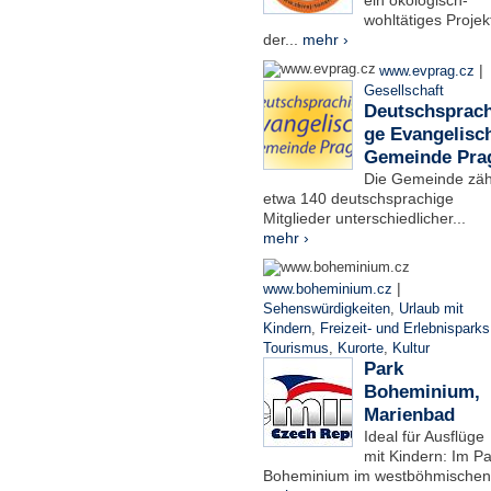
ein ökologisch-
wohltätiges Projek
der...
mehr ›
|
www.evprag.cz
Gesellschaft
Deutschsprach
ge Evangelisc
Gemeinde Pra
Die Gemeinde zäh
etwa 140 deutschsprachige
Mitglieder unterschiedlicher...
mehr ›
|
www.boheminium.cz
Sehenswürdigkeiten
,
Urlaub mit
Kindern
,
Freizeit- und Erlebnisparks
Tourismus
,
Kurorte
,
Kultur
Park
Boheminium,
Marienbad
Ideal für Ausflüge
mit Kindern: Im Pa
Boheminium im westböhmischen.