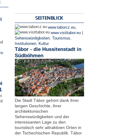
N
SEITENBLICK
g
www.taborcz.eu
,
|
www.visittabor.eu
Sehenswürdigkeiten
,
Tourismus
,
nd
Institutionen
,
Kultur
Tábor - die Hussitenstadt in
hr
Südböhmen
i
1
i
Die Stadt Tábor gehört dank ihrer
it
langen Geschichte, ihrer
architektonischen
Sehenswürdigkeiten und der
interessanten Lage zu den
touristisch sehr attraktiven Orten in
der Tschechischen Republik. Tábor