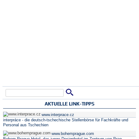
Suche
Suchformular
AKTUELLE LINK-TIPPS
www.interprace.cz
interpráce - die deutsch-tschechische Stellenbörse für Fachkräfte und
Personal aus Tschechien
www.bohemprague.com