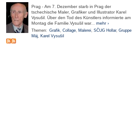
e
Prag - Am 7. Dezember starb in Prag der
n
tschechische Maler, Grafiker und Illustrator Karel
u
Vysušil. Über den Tod des Künstlers informierte am
t
Montag die Familie.Vysušil war...
mehr ›
z
Themen:
Grafik
,
Collage
,
Malerei
,
SČUG Hollar
,
Gruppe
e
Máj
,
Karel Vysušil
r
n
a
m
e
*
P
a
s
s
w
o
r
t
*