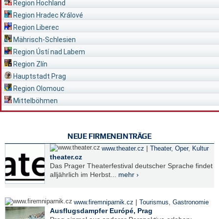
Region Hochland
Region Hradec Králové
Region Liberec
Mährisch-Schlesien
Region Ústí nad Labem
Region Zlín
Hauptstadt Prag
Region Olomouc
Mittelböhmen
NEUE FIRMENEINTRÄGE
|
www.theater.cz
Theater, Oper
,
Kultur
theater.cz
Das Prager Theaterfestival deutscher Sprache findet
alljährlich im Herbst...
mehr ›
|
www.firemniparnik.cz
Tourismus
,
Gastronomie
Ausflugsdampfer Európé, Prag