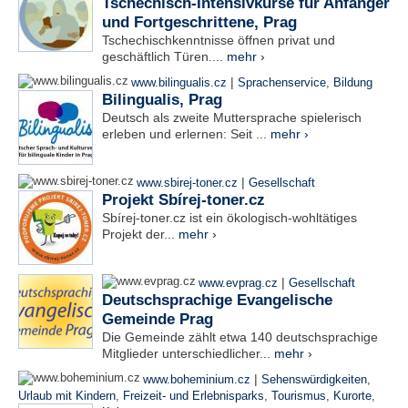
Tschechisch-Intensivkurse für Anfänger
und Fortgeschrittene, Prag
Tschechischkenntnisse öffnen privat und
geschäftlich Türen....
mehr ›
|
www.bilingualis.cz
Sprachenservice
,
Bildung
Bilingualis, Prag
Deutsch als zweite Muttersprache spielerisch
erleben und erlernen: Seit ...
mehr ›
|
www.sbirej-toner.cz
Gesellschaft
Projekt Sbírej-toner.cz
Sbírej-toner.cz ist ein ökologisch-wohltätiges
Projekt der...
mehr ›
|
www.evprag.cz
Gesellschaft
Deutschsprachige Evangelische
Gemeinde Prag
Die Gemeinde zählt etwa 140 deutschsprachige
Mitglieder unterschiedlicher...
mehr ›
|
www.boheminium.cz
Sehenswürdigkeiten
,
Urlaub mit Kindern
,
Freizeit- und Erlebnisparks
,
Tourismus
,
Kurorte
,