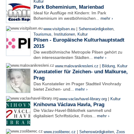
Kultur
Park Boheminium, Marienbad
Ideal für Ausflüge mit Kindern: Im Park
Boheminium im westböhmischen...
mehr ›
|
www.visitpilsen.eu
Sehenswürdigkeiten
,
Tourismus
,
Institutionen
,
Kultur
Pilsen - Europäische Kulturhauptstadt
2015
Die westböhmische Metropole Pilsen gehört zu
den interessantesten Städten...
mehr ›
|
www.malovanikresleni.cz
Bildung
,
Kultur
Kunstatelier für Zeichen- und Malkurse,
Prag
Das Kunstatelier im Prager Stadtteil Vinohrady
bietet Zeichen- und...
mehr ›
|
www.vaclavhavel-library.org
Kultur
Knihovna Václava Havla, Prag
Die Václav-Havel-Bibliothek sammelt und
digitalisiert Schriftstücke, Fotos...
mehr ›
|
www.zooliberec.cz
Sehenswürdigkeiten
,
Zoos