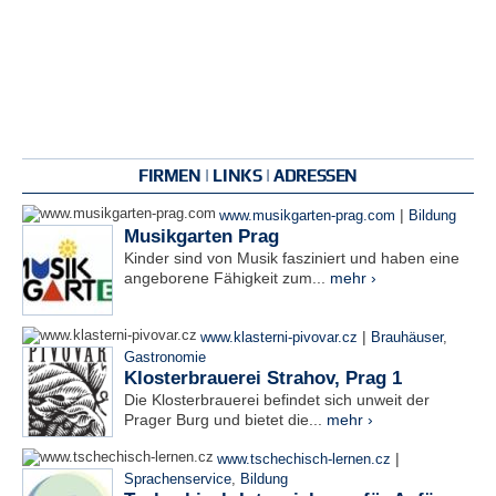
FIRMEN | LINKS | ADRESSEN
|
www.musikgarten-prag.com
Bildung
Musikgarten Prag
Kinder sind von Musik fasziniert und haben eine
angeborene Fähigkeit zum...
mehr ›
|
www.klasterni-pivovar.cz
Brauhäuser
,
Gastronomie
Klosterbrauerei Strahov, Prag 1
Die Klosterbrauerei befindet sich unweit der
Prager Burg und bietet die...
mehr ›
|
www.tschechisch-lernen.cz
Sprachenservice
,
Bildung