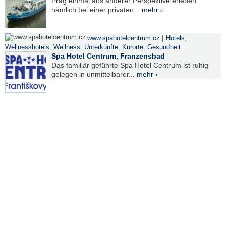
Prag einmal aus anderer Perspektive erleben:
nämlich bei einer privaten...
mehr ›
|
www.spahotelcentrum.cz
Hotels
,
Wellnesshotels
,
Wellness
,
Unterkünfte
,
Kurorte
,
Gesundheit
Spa Hotel Centrum, Franzensbad
Das familiär geführte Spa Hotel Centrum ist ruhig
gelegen in unmittelbarer...
mehr ›