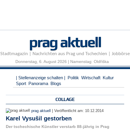
r
e
n
B
E
prag aktuell
N
U
T
Stadtmagazin | Nachrichten aus Prag und Tschechien | Jobbörse
Z
E
Donnerstag, 6. August 2026 | Namenstag: Oldřiška
R
A
| Stellenanzeige schalten |
Politik
Wirtschaft
Kultur
N
Sport
Panorama
Blogs
M
E
L
COLLAGE
D
U
|
prag aktuell
Veröffentlicht am:
10.12.2014
N
Karel Vysušil gestorben
G
Der tschechische Künstler verstarb 88-jährig in Prag
B