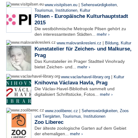
|
www.visitpilsen.eu
Sehenswürdigkeiten
,
Tourismus
,
Institutionen
,
Kultur
Pilsen - Europäische Kulturhauptstadt
2015
Die westböhmische Metropole Pilsen gehört zu
den interessantesten Städten...
mehr ›
|
www.malovanikresleni.cz
Bildung
,
Kultur
Kunstatelier für Zeichen- und Malkurse,
Prag
Das Kunstatelier im Prager Stadtteil Vinohrady
bietet Zeichen- und...
mehr ›
|
www.vaclavhavel-library.org
Kultur
Knihovna Václava Havla, Prag
Die Václav-Havel-Bibliothek sammelt und
digitalisiert Schriftstücke, Fotos...
mehr ›
|
www.zooliberec.cz
Sehenswürdigkeiten
,
Zoos
und Tiergärten
,
Tourismus
,
Institutionen
Zoo Liberec
Der älteste zoologische Garten auf dem Gebiet
der ehemaligen...
mehr ›