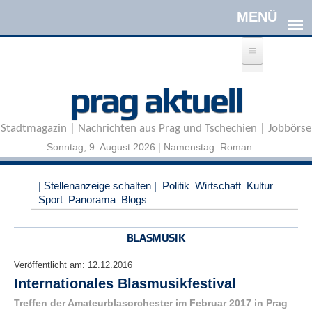
Direkt zum Inhalt
A
prag aktuell
n
m
e
Stadtmagazin | Nachrichten aus Prag und Tschechien | Jobbörse
l
d
Sonntag, 9. August 2026 | Namenstag: Roman
e
n
|
| Stellenanzeige schalten |
Politik
Wirtschaft
Kultur
R
Sport
Panorama
Blogs
e
g
i
BLASMUSIK
s
t
Veröffentlicht am:
12.12.2016
r
Internationales Blasmusikfestival
i
e
Treffen der Amateurblasorchester im Februar 2017 in Prag