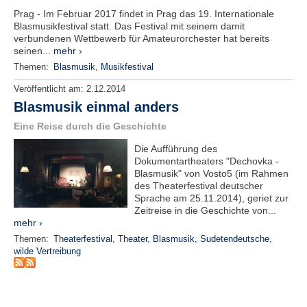
r
Prag - Im Februar 2017 findet in Prag das 19. Internationale
e
Blasmusikfestival statt. Das Festival mit seinem damit
n
verbundenen Wettbewerb für Amateurorchester hat bereits
seinen...
mehr ›
B
Themen:
Blasmusik
,
Musikfestival
E
N
Veröffentlicht am:
2.12.2014
U
Blasmusik einmal anders
T
Eine Reise durch die Geschichte
Z
E
Die Aufführung des
R
Dokumentartheaters "Dechovka -
A
Blasmusik" von Vosto5 (im Rahmen
N
des Theaterfestival deutscher
M
Sprache am 25.11.2014), geriet zur
Zeitreise in die Geschichte von...
E
mehr ›
L
D
Themen:
Theaterfestival
,
Theater
,
Blasmusik
,
Sudetendeutsche
,
wilde Vertreibung
U
N
G
B