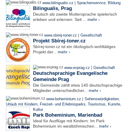
|
www.bilingualis.cz
Sprachenservice
,
Bildung
Bilingualis, Prag
Deutsch als zweite Muttersprache spielerisch
erleben und erlernen: Seit ...
mehr ›
|
www.sbirej-toner.cz
Gesellschaft
Projekt Sbírej-toner.cz
Sbírej-toner.cz ist ein ökologisch-wohltätiges
Projekt der...
mehr ›
|
www.evprag.cz
Gesellschaft
Deutschsprachige Evangelische
Gemeinde Prag
Die Gemeinde zählt etwa 140 deutschsprachige
Mitglieder unterschiedlicher...
mehr ›
|
www.boheminium.cz
Sehenswürdigkeiten
,
Urlaub mit Kindern
,
Freizeit- und Erlebnisparks
,
Tourismus
,
Kurorte
,
Kultur
Park Boheminium, Marienbad
Ideal für Ausflüge mit Kindern: Im Park
Boheminium im westböhmischen...
mehr ›