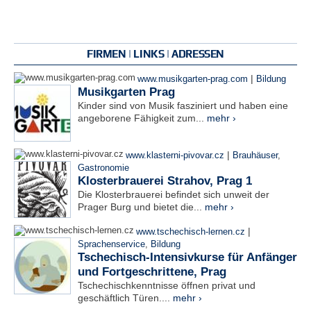
FIRMEN | LINKS | ADRESSEN
|
www.musikgarten-prag.com
Bildung
Musikgarten Prag
Kinder sind von Musik fasziniert und haben eine
angeborene Fähigkeit zum...
mehr ›
|
www.klasterni-pivovar.cz
Brauhäuser
,
Gastronomie
Klosterbrauerei Strahov, Prag 1
Die Klosterbrauerei befindet sich unweit der
Prager Burg und bietet die...
mehr ›
|
www.tschechisch-lernen.cz
Sprachenservice
,
Bildung
Tschechisch-Intensivkurse für Anfänger
und Fortgeschrittene, Prag
Tschechischkenntnisse öffnen privat und
geschäftlich Türen....
mehr ›