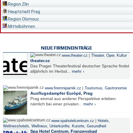
Region Zlín
Hauptstadt Prag
Region Olomouc
Mittelböhmen
NEUE FIRMENEINTRÄGE
|
www.theater.cz
Theater, Oper
,
Kultur
theater.cz
Das Prager Theaterfestival deutscher Sprache findet
alljährlich im Herbst...
mehr ›
|
www.firemniparnik.cz
Tourismus
,
Gastronomie
Ausflugsdampfer Európé, Prag
Prag einmal aus anderer Perspektive erleben:
nämlich bei einer privaten...
mehr ›
|
www.spahotelcentrum.cz
Hotels
,
Wellnesshotels
,
Wellness
,
Unterkünfte
,
Kurorte
,
Gesundheit
Spa Hotel Centrum, Franzensbad