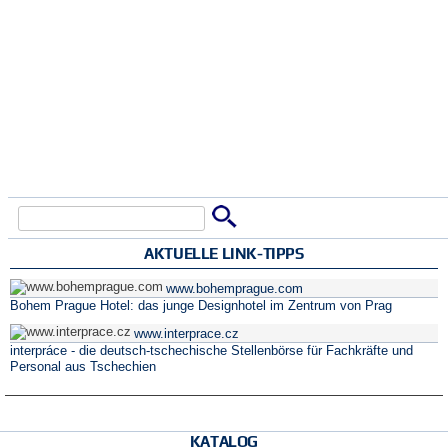
Suche
Suchformular
AKTUELLE LINK-TIPPS
www.bohemprague.com
Bohem Prague Hotel: das junge Designhotel im Zentrum von Prag
www.interprace.cz
interpráce - die deutsch-tschechische Stellenbörse für Fachkräfte und
Personal aus Tschechien
KATALOG