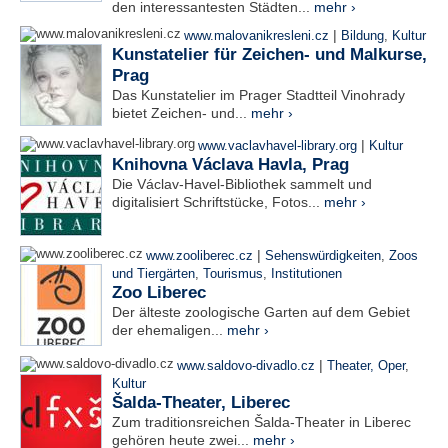
den interessantesten Städten...
mehr ›
|
www.malovanikresleni.cz
Bildung
,
Kultur
Kunstatelier für Zeichen- und Malkurse,
Prag
Das Kunstatelier im Prager Stadtteil Vinohrady
bietet Zeichen- und...
mehr ›
|
www.vaclavhavel-library.org
Kultur
Knihovna Václava Havla, Prag
Die Václav-Havel-Bibliothek sammelt und
digitalisiert Schriftstücke, Fotos...
mehr ›
|
www.zooliberec.cz
Sehenswürdigkeiten
,
Zoos
und Tiergärten
,
Tourismus
,
Institutionen
Zoo Liberec
Der älteste zoologische Garten auf dem Gebiet
der ehemaligen...
mehr ›
|
www.saldovo-divadlo.cz
Theater, Oper
,
Kultur
Šalda-Theater, Liberec
Zum traditionsreichen Šalda-Theater in Liberec
gehören heute zwei...
mehr ›