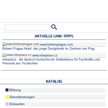
Suche
Suchformular
AKTUELLE LINK-TIPPS
www.bohemprague.com
Bohem Prague Hotel: das junge Designhotel im Zentrum von Prag
www.interprace.cz
interpráce - die deutsch-tschechische Stellenbörse für Fachkräfte und
Personal aus Tschechien
KATALOG
Bildung
Dienstleistungen
Einkaufen