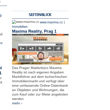
N
SEITENBLICK
g
|
www.maxima.cz
Immobilien
Maxima Reality, Prag 1
nd
hr
i
Das Prager Maklerbüro Maxima
Reality ist nach eigenen Angaben
1
Marktführer auf dem tschechischen
i
Immobilienmarkt und verfügt über
it
eine umfassende Online-Datenbank
an Objekten und Wohnungen, die
zum Kauf oder zur Miete angeboten
werden.
mehr ›