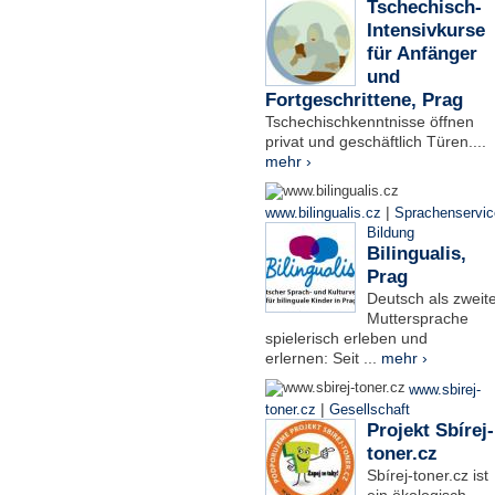
Tschechisch-
Intensivkurse
für Anfänger
und
Fortgeschrittene, Prag
Tschechischkenntnisse öffnen
privat und geschäftlich Türen....
mehr ›
|
www.bilingualis.cz
Sprachenservic
Bildung
Bilingualis,
Prag
Deutsch als zweit
Muttersprache
spielerisch erleben und
erlernen: Seit ...
mehr ›
www.sbirej-
|
toner.cz
Gesellschaft
Projekt Sbírej-
toner.cz
Sbírej-toner.cz ist