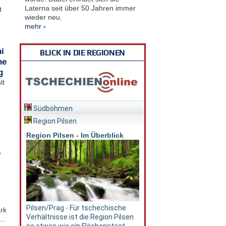
Laterna seit über 50 Jahren immer
t
wieder neu.
mehr ›
i
BLICK IN DIE REGIONEN
he
g
lt
Südböhmen
Region Pilsen
Region Pilsen - Im Überblick
,
Pilsen/Prag - Für tschechische
rk
Verhältnisse ist die Region Pilsen
..