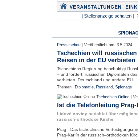
VERANSTALTUNGEN
EIN
| Stellenanzeige schalten |
SPIONA
|
Presseschau
Veröffentlicht am:
3.5.2024
Tschechien will russischen
Reisen in der EU verbieten
Tschechiens Regierung beschuldigt Russ
– und fordert, russischen Diplomaten das
verbieten. Deutschland und andere EU...
Themen:
Diplomatie
,
Russland
,
Spionage
|
Tschechien Online
Ve
Ist die Telefonleitung Prag
Lidové noviny berichtet über mögliche
russisch-orthodoxe Kirche
Prag - Das tschechische Verteidigungsmin
Prag-Karlín der russisch–orthodoxen Kirc