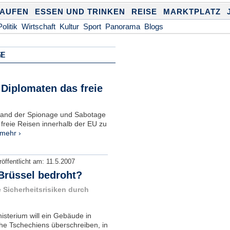
KAUFEN
ESSEN UND TRINKEN
REISE
MARKTPLATZ
Politik
Wirtschaft
Kultur
Sport
Panorama
Blogs
GE
 Diplomaten das freie
land der Spionage und Sabotage
 freie Reisen innerhalb der EU zu
mehr ›
röffentlicht am:
11.5.2007
-Brüssel bedroht?
 Sicherheitsrisiken durch
isterium will ein Gebäude in
he Tschechiens überschreiben, in