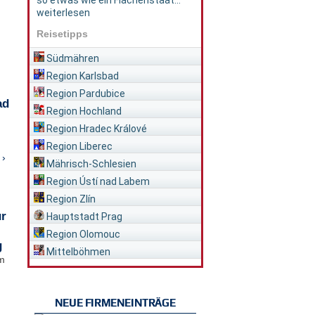
so etwas wie ein Flächenstaat...
weiterlesen
Reisetipps
Südmähren
Region Karlsbad
Region Pardubice
ad
Region Hochland
Region Hradec Králové
Region Liberec
 ›
Mährisch-Schlesien
Region Ústí nad Labem
Region Zlín
ür
Hauptstadt Prag
Region Olomouc
g
Mittelböhmen
im
NEUE FIRMENEINTRÄGE