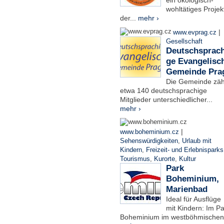
ein ökologisch-
wohltätiges Projek
der...
mehr ›
|
www.evprag.cz
Gesellschaft
Deutschsprach
ge Evangelisc
Gemeinde Pra
Die Gemeinde zäh
etwa 140 deutschsprachige
Mitglieder unterschiedlicher...
mehr ›
|
www.boheminium.cz
Sehenswürdigkeiten
,
Urlaub mit
Kindern
,
Freizeit- und Erlebnisparks
Tourismus
,
Kurorte
,
Kultur
Park
Boheminium,
Marienbad
Ideal für Ausflüge
mit Kindern: Im Pa
Boheminium im westböhmischen.