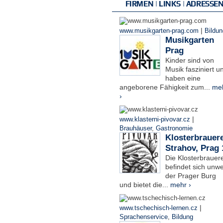
FIRMEN | LINKS | ADRESSE
|
www.musikgarten-prag.com
Bildun
Musikgarten
Prag
Kinder sind von
Musik fasziniert u
haben eine
angeborene Fähigkeit zum...
me
›
|
www.klasterni-pivovar.cz
Brauhäuser
,
Gastronomie
Klosterbrauere
Strahov, Prag 
Die Klosterbrauere
befindet sich unwe
der Prager Burg
und bietet die...
mehr ›
|
www.tschechisch-lernen.cz
Sprachenservice
,
Bildung