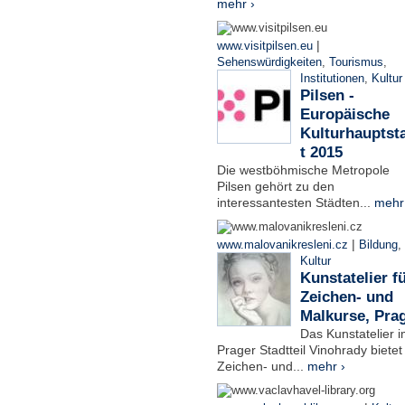
mehr ›
|
www.visitpilsen.eu
Sehenswürdigkeiten
,
Tourismus
,
Institutionen
,
Kultur
Pilsen -
Europäische
Kulturhauptst
t 2015
Die westböhmische Metropole
Pilsen gehört zu den
interessantesten Städten...
mehr
|
www.malovanikresleni.cz
Bildung
,
Kultur
Kunstatelier f
Zeichen- und
Malkurse, Pra
Das Kunstatelier 
Prager Stadtteil Vinohrady bietet
Zeichen- und...
mehr ›