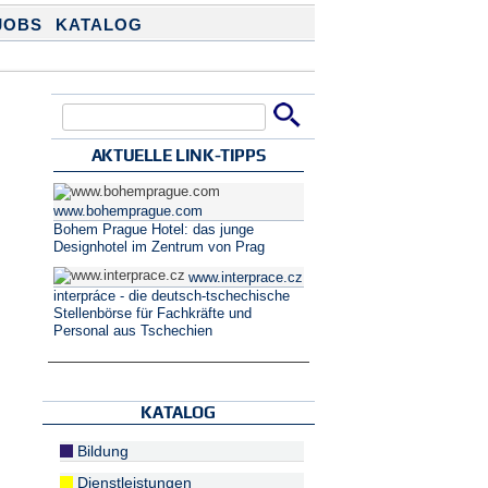
JOBS
KATALOG
Suche
Suchformular
AKTUELLE LINK-TIPPS
www.bohemprague.com
Bohem Prague Hotel: das junge
Designhotel im Zentrum von Prag
www.interprace.cz
interpráce - die deutsch-tschechische
Stellenbörse für Fachkräfte und
Personal aus Tschechien
KATALOG
Bildung
Dienstleistungen