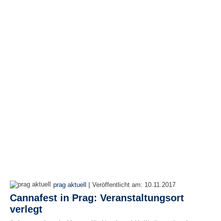
N
e
u
e
s
P
a
s
s
w
o
r
t
a
n
f
o
r
d
|
e
prag aktuell
Veröffentlicht am:
10.11.2017
r
Cannafest in Prag: Veranstaltungsort
n
verlegt