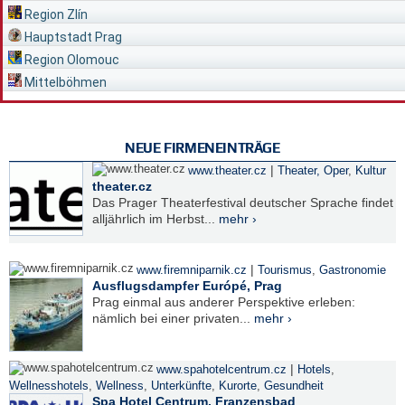
Region Zlín
Hauptstadt Prag
Region Olomouc
Mittelböhmen
NEUE FIRMENEINTRÄGE
|
www.theater.cz
Theater, Oper
,
Kultur
theater.cz
Das Prager Theaterfestival deutscher Sprache findet
alljährlich im Herbst...
mehr ›
|
www.firemniparnik.cz
Tourismus
,
Gastronomie
Ausflugsdampfer Európé, Prag
Prag einmal aus anderer Perspektive erleben:
nämlich bei einer privaten...
mehr ›
|
www.spahotelcentrum.cz
Hotels
,
Wellnesshotels
,
Wellness
,
Unterkünfte
,
Kurorte
,
Gesundheit
Spa Hotel Centrum, Franzensbad