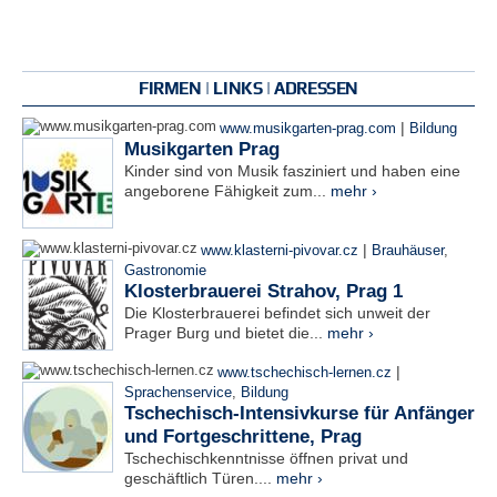
FIRMEN | LINKS | ADRESSEN
|
www.musikgarten-prag.com
Bildung
Musikgarten Prag
Kinder sind von Musik fasziniert und haben eine
angeborene Fähigkeit zum...
mehr ›
|
www.klasterni-pivovar.cz
Brauhäuser
,
Gastronomie
Klosterbrauerei Strahov, Prag 1
Die Klosterbrauerei befindet sich unweit der
Prager Burg und bietet die...
mehr ›
|
www.tschechisch-lernen.cz
Sprachenservice
,
Bildung
Tschechisch-Intensivkurse für Anfänger
und Fortgeschrittene, Prag
Tschechischkenntnisse öffnen privat und
geschäftlich Türen....
mehr ›