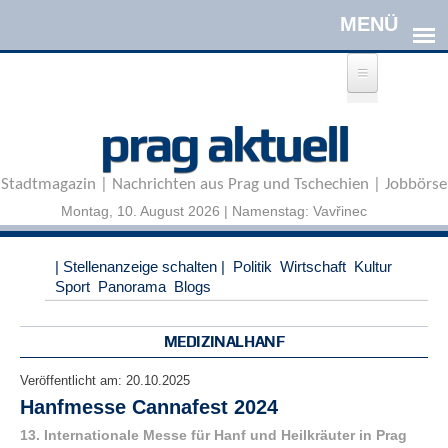
Direkt zum Inhalt
A
prag aktuell
n
m
e
Stadtmagazin | Nachrichten aus Prag und Tschechien | Jobbörse
l
d
Montag, 10. August 2026 | Namenstag: Vavřinec
e
n
|
| Stellenanzeige schalten |
Politik
Wirtschaft
Kultur
R
Sport
Panorama
Blogs
e
g
i
MEDIZINALHANF
s
t
Veröffentlicht am:
20.10.2025
r
Hanfmesse Cannafest 2024
i
e
13. Internationale Messe für Hanf und Heilkräuter in Prag