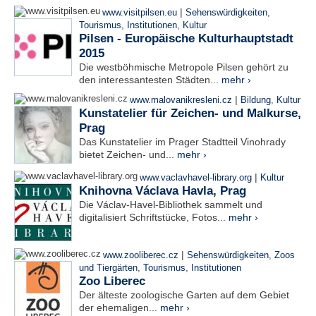
|
www.visitpilsen.eu
Sehenswürdigkeiten
,
Tourismus
,
Institutionen
,
Kultur
Pilsen - Europäische Kulturhauptstadt
2015
Die westböhmische Metropole Pilsen gehört zu
den interessantesten Städten...
mehr ›
|
www.malovanikresleni.cz
Bildung
,
Kultur
Kunstatelier für Zeichen- und Malkurse,
Prag
Das Kunstatelier im Prager Stadtteil Vinohrady
bietet Zeichen- und...
mehr ›
|
www.vaclavhavel-library.org
Kultur
Knihovna Václava Havla, Prag
Die Václav-Havel-Bibliothek sammelt und
digitalisiert Schriftstücke, Fotos...
mehr ›
|
www.zooliberec.cz
Sehenswürdigkeiten
,
Zoos
und Tiergärten
,
Tourismus
,
Institutionen
Zoo Liberec
Der älteste zoologische Garten auf dem Gebiet
der ehemaligen...
mehr ›