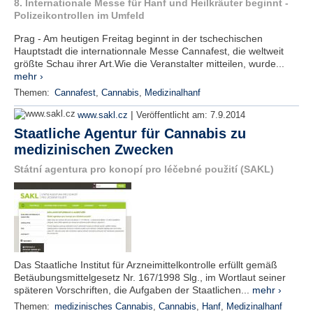
8. Internationale Messe für Hanf und Heilkräuter beginnt -
Polizeikontrollen im Umfeld
Prag - Am heutigen Freitag beginnt in der tschechischen
Hauptstadt die internationnale Messe Cannafest, die weltweit
größte Schau ihrer Art.Wie die Veranstalter mitteilen, wurde...
mehr ›
Themen:
Cannafest
,
Cannabis
,
Medizinalhanf
|
www.sakl.cz
Veröffentlicht am:
7.9.2014
Staatliche Agentur für Cannabis zu
medizinischen Zwecken
Státní agentura pro konopí pro léčebné použití (SAKL)
Das Staatliche Institut für Arzneimittelkontrolle erfüllt gemäß
Betäubungsmittelgesetz Nr. 167/1998 Slg., im Wortlaut seiner
späteren Vorschriften, die Aufgaben der Staatlichen...
mehr ›
Themen:
medizinisches Cannabis
,
Cannabis
,
Hanf
,
Medizinalhanf