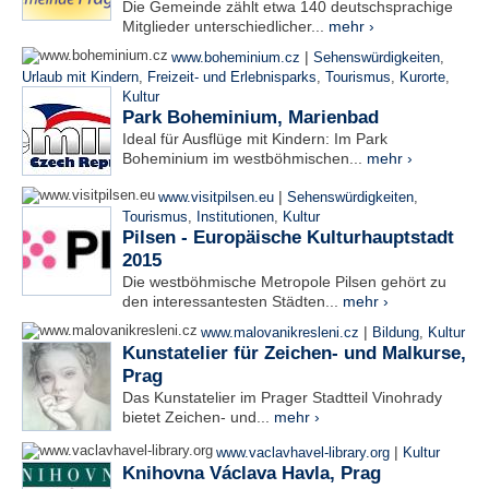
Die Gemeinde zählt etwa 140 deutschsprachige
Mitglieder unterschiedlicher...
mehr ›
|
www.boheminium.cz
Sehenswürdigkeiten
,
Urlaub mit Kindern
,
Freizeit- und Erlebnisparks
,
Tourismus
,
Kurorte
,
Kultur
Park Boheminium, Marienbad
Ideal für Ausflüge mit Kindern: Im Park
Boheminium im westböhmischen...
mehr ›
|
www.visitpilsen.eu
Sehenswürdigkeiten
,
Tourismus
,
Institutionen
,
Kultur
Pilsen - Europäische Kulturhauptstadt
2015
Die westböhmische Metropole Pilsen gehört zu
den interessantesten Städten...
mehr ›
|
www.malovanikresleni.cz
Bildung
,
Kultur
Kunstatelier für Zeichen- und Malkurse,
Prag
Das Kunstatelier im Prager Stadtteil Vinohrady
bietet Zeichen- und...
mehr ›
|
www.vaclavhavel-library.org
Kultur
Knihovna Václava Havla, Prag