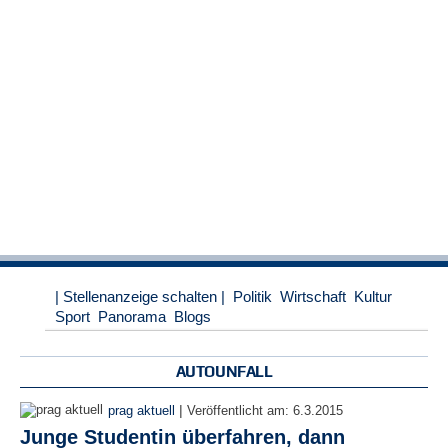
r
e
n
B
E
N
U
T
Z
E
R
A
N
M
| Stellenanzeige schalten |
Politik
Wirtschaft
Kultur
E
Sport
Panorama
Blogs
L
D
U
AUTOUNFALL
N
G
|
prag aktuell
Veröffentlicht am:
6.3.2015
Junge Studentin überfahren, dann
B