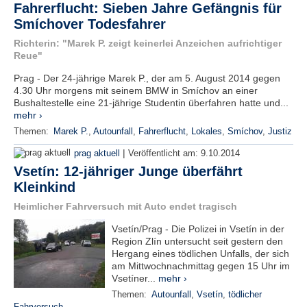
Fahrerflucht: Sieben Jahre Gefängnis für
e
Smíchover Todesfahrer
n
u
Richterin: "Marek P. zeigt keinerlei Anzeichen aufrichtiger
t
Reue"
z
e
Prag - Der 24-jährige Marek P., der am 5. August 2014 gegen
r
4.30 Uhr morgens mit seinem BMW in Smíchov an einer
n
Bushaltestelle eine 21-jährige Studentin überfahren hatte und...
a
mehr ›
m
Themen:
Marek P.
,
Autounfall
,
Fahrerflucht
,
Lokales
,
Smíchov
,
Justiz
e
*
|
prag aktuell
Veröffentlicht am:
9.10.2014
Vsetín: 12-jähriger Junge überfährt
Kleinkind
P
a
Heimlicher Fahrversuch mit Auto endet tragisch
s
s
Vsetín/Prag - Die Polizei in Vsetín in der
w
Region Zlín untersucht seit gestern den
o
Hergang eines tödlichen Unfalls, der sich
r
am Mittwochnachmittag gegen 15 Uhr im
t
Vsetíner...
mehr ›
*
Themen:
Autounfall
,
Vsetín
,
tödlicher