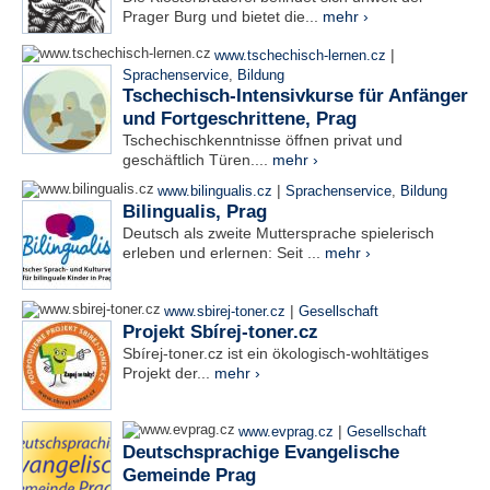
Prager Burg und bietet die...
mehr ›
|
www.tschechisch-lernen.cz
Sprachenservice
,
Bildung
Tschechisch-Intensivkurse für Anfänger
und Fortgeschrittene, Prag
Tschechischkenntnisse öffnen privat und
geschäftlich Türen....
mehr ›
|
www.bilingualis.cz
Sprachenservice
,
Bildung
Bilingualis, Prag
Deutsch als zweite Muttersprache spielerisch
erleben und erlernen: Seit ...
mehr ›
|
www.sbirej-toner.cz
Gesellschaft
Projekt Sbírej-toner.cz
Sbírej-toner.cz ist ein ökologisch-wohltätiges
Projekt der...
mehr ›
|
www.evprag.cz
Gesellschaft
Deutschsprachige Evangelische
Gemeinde Prag