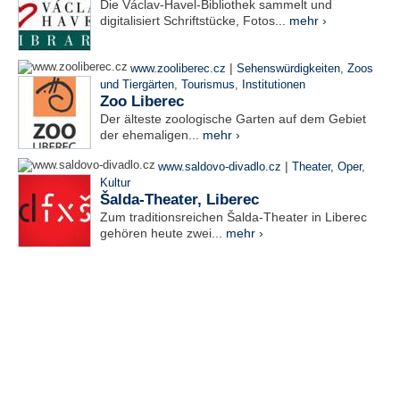
Die Václav-Havel-Bibliothek sammelt und
digitalisiert Schriftstücke, Fotos...
mehr ›
|
www.zooliberec.cz
Sehenswürdigkeiten
,
Zoos
und Tiergärten
,
Tourismus
,
Institutionen
Zoo Liberec
Der älteste zoologische Garten auf dem Gebiet
der ehemaligen...
mehr ›
|
www.saldovo-divadlo.cz
Theater, Oper
,
Kultur
Šalda-Theater, Liberec
Zum traditionsreichen Šalda-Theater in Liberec
gehören heute zwei...
mehr ›