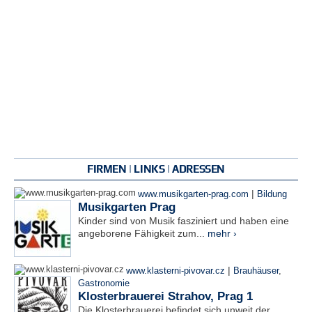
FIRMEN | LINKS | ADRESSEN
|
www.musikgarten-prag.com
Bildung
Musikgarten Prag
Kinder sind von Musik fasziniert und haben eine
angeborene Fähigkeit zum...
mehr ›
|
www.klasterni-pivovar.cz
Brauhäuser
,
Gastronomie
Klosterbrauerei Strahov, Prag 1
Die Klosterbrauerei befindet sich unweit der