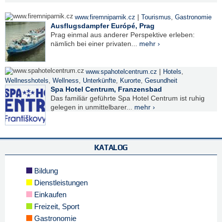
|
www.firemniparnik.cz
Tourismus
,
Gastronomie
Ausflugsdampfer Európé, Prag
Prag einmal aus anderer Perspektive erleben:
nämlich bei einer privaten...
mehr ›
|
www.spahotelcentrum.cz
Hotels
,
Wellnesshotels
,
Wellness
,
Unterkünfte
,
Kurorte
,
Gesundheit
Spa Hotel Centrum, Franzensbad
Das familiär geführte Spa Hotel Centrum ist ruhig
gelegen in unmittelbarer...
mehr ›
KATALOG
Bildung
Dienstleistungen
Einkaufen
Freizeit, Sport
Gastronomie