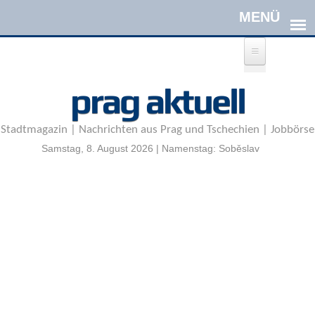
Direkt zum Inhalt
A
prag aktuell
n
m
e
Stadtmagazin | Nachrichten aus Prag und Tschechien | Jobbörse
l
d
Samstag, 8. August 2026 | Namenstag: Soběslav
e
n
|
R
e
g
i
s
t
r
i
e