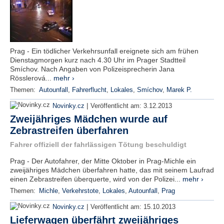
Prag - Ein tödlicher Verkehrsunfall ereignete sich am frühen
Dienstagmorgen kurz nach 4.30 Uhr im Prager Stadtteil
Smíchov. Nach Angaben von Polizeisprecherin Jana
Rösslerová...
mehr ›
Themen:
Autounfall
,
Fahrerflucht
,
Lokales
,
Smíchov
,
Marek P.
|
Novinky.cz
Veröffentlicht am:
3.12.2013
Zweijähriges Mädchen wurde auf
Zebrastreifen überfahren
Fahrer offiziell der fahrlässigen Tötung beschuldigt
Prag - Der Autofahrer, der Mitte Oktober in Prag-Michle ein
zweijähriges Mädchen überfahren hatte, das mit seinem Laufrad
einen Zebrastreifen überquerte, wird von der Polizei...
mehr ›
Themen:
Michle
,
Verkehrstote
,
Lokales
,
Autounfall
,
Prag
|
Novinky.cz
Veröffentlicht am:
15.10.2013
Lieferwagen überfährt zweijähriges