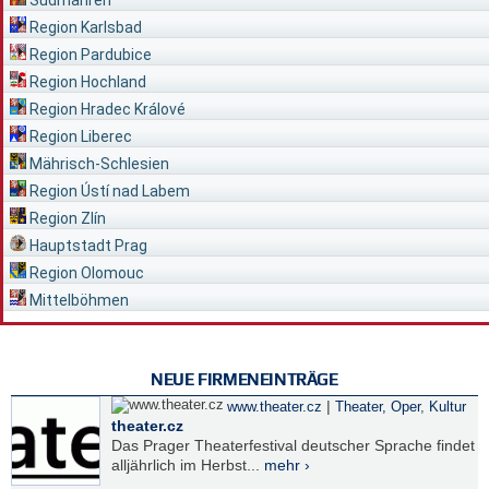
Südmähren
Region Karlsbad
Region Pardubice
Region Hochland
Region Hradec Králové
Region Liberec
Mährisch-Schlesien
Region Ústí nad Labem
Region Zlín
Hauptstadt Prag
Region Olomouc
Mittelböhmen
NEUE FIRMENEINTRÄGE
|
www.theater.cz
Theater, Oper
,
Kultur
theater.cz
Das Prager Theaterfestival deutscher Sprache findet
alljährlich im Herbst...
mehr ›