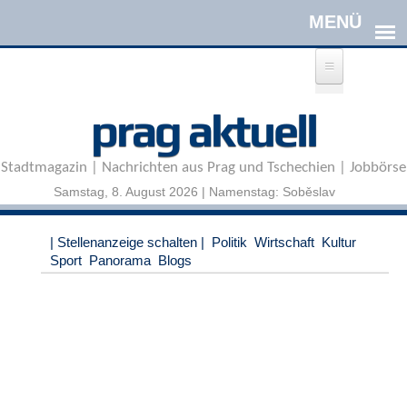
Direkt zum Inhalt
A
prag aktuell
n
m
e
Stadtmagazin | Nachrichten aus Prag und Tschechien | Jobbörse
l
d
Samstag, 8. August 2026 | Namenstag: Soběslav
e
n
|
| Stellenanzeige schalten |
Politik
Wirtschaft
Kultur
R
Sport
Panorama
Blogs
e
g
i
s
t
r
i
e