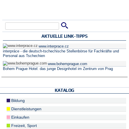
Suche
Suchformular
AKTUELLE LINK-TIPPS
www.interprace.cz
interpráce - die deutsch-tschechische Stellenbörse für Fachkräfte und
Personal aus Tschechien
www.bohemprague.com
Bohem Prague Hotel: das junge Designhotel im Zentrum von Prag
KATALOG
Bildung
Dienstleistungen
Einkaufen
Freizeit, Sport