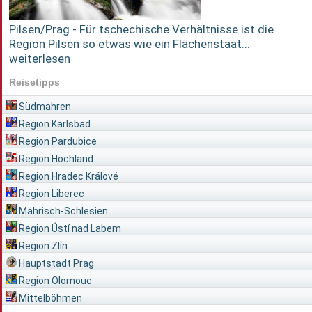
Pilsen/Prag - Für tschechische Verhältnisse ist die
Region Pilsen so etwas wie ein Flächenstaat...
weiterlesen
Reisetipps
Südmähren
Region Karlsbad
Region Pardubice
Region Hochland
Region Hradec Králové
Region Liberec
Mährisch-Schlesien
Region Ústí nad Labem
Region Zlín
Hauptstadt Prag
Region Olomouc
Mittelböhmen