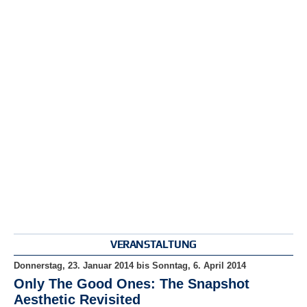
r
e
n
B
E
N
U
T
Z
E
R
A
N
M
E
L
D
VERANSTALTUNG
U
N
Donnerstag, 23. Januar 2014
bis
Sonntag, 6. April 2014
G
Only The Good Ones: The Snapshot
Aesthetic Revisited
B