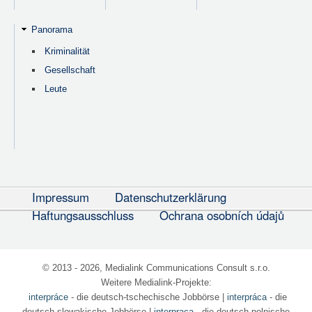
Panorama
Kriminalität
Gesellschaft
Leute
Impressum
Datenschutzerklärung
Haftungsausschluss
Ochrana osobních údajů
© 2013 - 2026, Medialink Communications Consult s.r.o.
Weitere Medialink-Projekte:
interpráce
- die deutsch-tschechische Jobbörse
|
interpráca
- die
deutsch-slowakische Jobbörse |
interpraca
- die deutsch-polnische