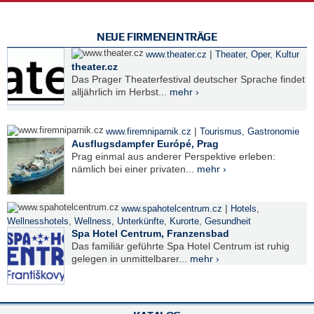
NEUE FIRMENEINTRÄGE
|
www.theater.cz
Theater, Oper
,
Kultur
theater.cz
Das Prager Theaterfestival deutscher Sprache findet
alljährlich im Herbst...
mehr ›
|
www.firemniparnik.cz
Tourismus
,
Gastronomie
Ausflugsdampfer Európé, Prag
Prag einmal aus anderer Perspektive erleben:
nämlich bei einer privaten...
mehr ›
|
www.spahotelcentrum.cz
Hotels
,
Wellnesshotels
,
Wellness
,
Unterkünfte
,
Kurorte
,
Gesundheit
Spa Hotel Centrum, Franzensbad
Das familiär geführte Spa Hotel Centrum ist ruhig
gelegen in unmittelbarer...
mehr ›