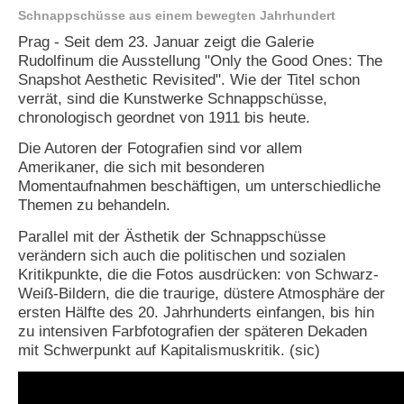
Schnappschüsse aus einem bewegten Jahrhundert
e
n
Prag - Seit dem 23. Januar zeigt die Galerie
u
Rudolfinum die Ausstellung "Only the Good Ones: The
t
Snapshot Aesthetic Revisited". Wie der Titel schon
z
e
verrät, sind die Kunstwerke Schnappschüsse,
r
chronologisch geordnet von 1911 bis heute.
n
a
Die Autoren der Fotografien sind vor allem
m
Amerikaner, die sich mit besonderen
e
Momentaufnahmen beschäftigen, um unterschiedliche
*
Themen zu behandeln.
Parallel mit der Ästhetik der Schnappschüsse
P
verändern sich auch die politischen und sozialen
a
Kritikpunkte, die die Fotos ausdrücken: von Schwarz-
s
Weiß-Bildern, die die traurige, düstere Atmosphäre der
s
ersten Hälfte des 20. Jahrhunderts einfangen, bis hin
w
zu intensiven Farbfotografien der späteren Dekaden
o
r
mit Schwerpunkt auf Kapitalismuskritik. (sic)
t
*