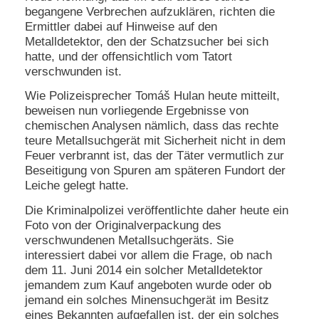
begangene Verbrechen aufzuklären, richten die
N
Ermittler dabei auf Hinweise auf den
e
Metalldetektor, den der Schatzsucher bei sich
u
hatte, und der offensichtlich vom Tatort
e
verschwunden ist.
s
P
Wie Polizeisprecher Tomáš Hulan heute mitteilt,
a
beweisen nun vorliegende Ergebnisse von
s
chemischen Analysen nämlich, dass das rechte
s
w
teure Metallsuchgerät mit Sicherheit nicht in dem
o
Feuer verbrannt ist, das der Täter vermutlich zur
r
Beseitigung von Spuren am späteren Fundort der
t
Leiche gelegt hatte.
a
n
Die Kriminalpolizei veröffentlichte daher heute ein
f
Foto von der Originalverpackung des
o
verschwundenen Metallsuchgeräts. Sie
r
interessiert dabei vor allem die Frage, ob nach
d
e
dem 11. Juni 2014 ein solcher Metalldetektor
r
jemandem zum Kauf angeboten wurde oder ob
n
jemand ein solches Minensuchgerät im Besitz
eines Bekannten aufgefallen ist, der ein solches