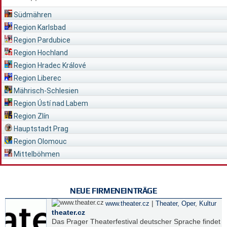
Südmähren
Region Karlsbad
Region Pardubice
Region Hochland
Region Hradec Králové
Region Liberec
Mährisch-Schlesien
Region Ústí nad Labem
Region Zlín
Hauptstadt Prag
Region Olomouc
Mittelböhmen
NEUE FIRMENEINTRÄGE
|
www.theater.cz
Theater, Oper
,
Kultur
theater.cz
Das Prager Theaterfestival deutscher Sprache findet