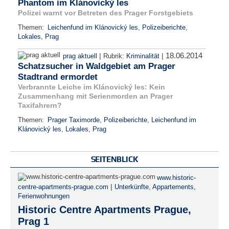
Phantom im Klánovický les
Polizei warnt vor Betreten des Prager Forstgebiets
Themen:
Leichenfund im Klánovický les
,
Polizeiberichte
,
Lokales
,
Prag
18.06.2014
|
|
prag aktuell
Rubrik:
Kriminalität
Schatzsucher in Waldgebiet am Prager
Stadtrand ermordet
Verbrannte Leiche im Klánovický les: Kein
Zusammenhang mit Serienmorden an Prager
Taxifahrern?
Themen:
Prager Taximorde
,
Polizeiberichte
,
Leichenfund im
Klánovický les
,
Lokales
,
Prag
SEITENBLICK
www.historic-
|
centre-apartments-prague.com
Unterkünfte
,
Appartements,
Ferienwohnungen
Historic Centre Apartments Prague,
Prag 1