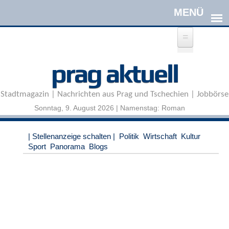
Direkt zum Inhalt
A
prag aktuell
n
m
e
Stadtmagazin | Nachrichten aus Prag und Tschechien | Jobbörse
l
d
Sonntag, 9. August 2026 | Namenstag: Roman
e
n
|
| Stellenanzeige schalten |
Politik
Wirtschaft
Kultur
R
Sport
Panorama
Blogs
e
g
i
s
t
r
i
e