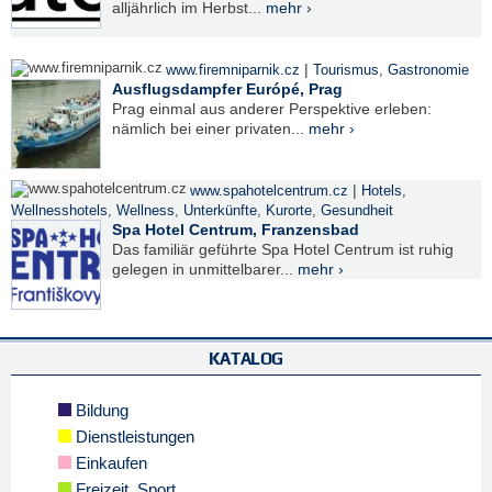
alljährlich im Herbst...
mehr ›
|
www.firemniparnik.cz
Tourismus
,
Gastronomie
Ausflugsdampfer Európé, Prag
Prag einmal aus anderer Perspektive erleben:
nämlich bei einer privaten...
mehr ›
|
www.spahotelcentrum.cz
Hotels
,
Wellnesshotels
,
Wellness
,
Unterkünfte
,
Kurorte
,
Gesundheit
Spa Hotel Centrum, Franzensbad
Das familiär geführte Spa Hotel Centrum ist ruhig
gelegen in unmittelbarer...
mehr ›
KATALOG
Bildung
Dienstleistungen
Einkaufen
Freizeit, Sport