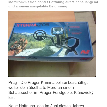
Mordkommission richtet Hoffnung auf Minensuchgerät
e
und anonym ausgelobte Belohnung
n
u
t
z
e
r
n
a
m
e
*
P
a
s
s
Prag - Die Prager Kriminalpolizei beschäftigt
w
weiter der rätselhafte Mord an einem
o
r
Schatzsucher im Prager Forstgebiet Klánovický
t
les.
*
Neue Hoffnung, das im Juni dieses Jahres