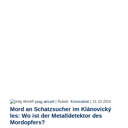
r
e
n
B
E
N
U
T
Z
E
R
A
N
M
E
L
D
|
|
prag aktuell
Rubrik:
Kriminalität
21.10.2014
U
Mord an Schatzsucher im Klánovický
N
les: Wo ist der Metalldetektor des
G
Mordopfers?
B