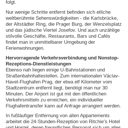
folgt.
N
Nur wenige Schritte entfernt befinden sich etliche
e
weltberühmte Sehenswürdigkeiten - die Karlsbrücke,
u
der Altstädter Ring, die Prager Burg, der Wenzelsplatz
e
und das jüdische Viertel Josefov. Und auch unzählige
s
P
stilvolle Geschäfte, Restaurants, Bars und Cafés
a
findet man in unmittelbarer Umgebung der
s
Ferienwohnungen.
s
w
Hervorragende Verkehrsverbindung und Nonstop-
o
Rezeptions-Dienstleistungen
r
Ebenso nah liegen einige U-Bahnstationen und
t
Straßenbahnhaltestellen. Zum internationalen Václav-
a
Havel-Flughafen Prag, der etwa elf Kilometer vom
n
f
Stadtzentrum entfernt liegt, benötigt man nur 30
o
Minuten. Der Airport ist gut mit den öffentlichen
r
Verkehrsmitteln zu erreichen, ein individueller
d
Flughafentransfer kann auf Anfrage arrangiert werden.
e
r
In fußläufiger Entfernung von allen Appartements
n
arbeitet die 24-Stunden-Rezeption von Ritchie’s Hotel
und Hostel, deren freundliches Personal sich um alles