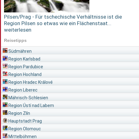
Pilsen/Prag - Für tschechische Verhältnisse ist die
Region Pilsen so etwas wie ein Flächenstaat...
weiterlesen
Reisetipps
Südmähren
Region Karlsbad
Region Pardubice
Region Hochland
Region Hradec Králové
Region Liberec
Mährisch-Schlesien
Region Ústí nad Labem
Region Zlín
Hauptstadt Prag
Region Olomouc
Mittelböhmen