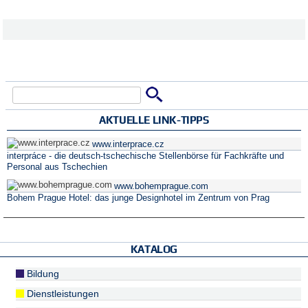
Suche
Suchformular
AKTUELLE LINK-TIPPS
www.interprace.cz
interpráce - die deutsch-tschechische Stellenbörse für Fachkräfte und
Personal aus Tschechien
www.bohemprague.com
Bohem Prague Hotel: das junge Designhotel im Zentrum von Prag
KATALOG
Bildung
Dienstleistungen