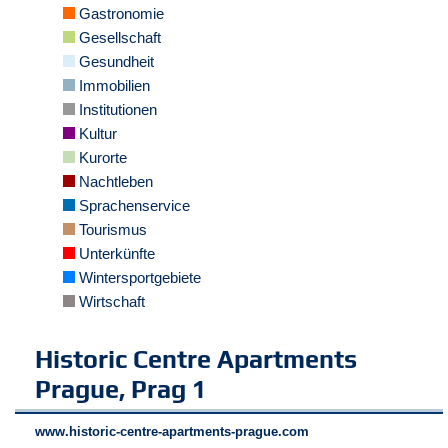
r
Gastronomie
e
Gesellschaft
n
Gesundheit
Immobilien
B
E
Institutionen
N
Kultur
U
Kurorte
T
Nachtleben
Z
Sprachenservice
E
R
Tourismus
A
Unterkünfte
N
Wintersportgebiete
M
Wirtschaft
E
L
D
Historic Centre Apartments
U
Prague, Prag 1
N
G
www.historic-centre-apartments-prague.com
B