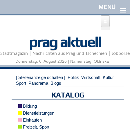
Direkt zum Inhalt
A
prag aktuell
n
m
e
Stadtmagazin | Nachrichten aus Prag und Tschechien | Jobbörse
l
d
Donnerstag, 6. August 2026 | Namenstag: Oldřiška
e
n
|
| Stellenanzeige schalten |
Politik
Wirtschaft
Kultur
R
Sport
Panorama
Blogs
e
g
KATALOG
i
s
Bildung
t
Dienstleistungen
r
Einkaufen
i
e
Freizeit, Sport