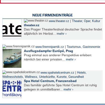
NEUE FIRMENEINTRÄGE
|
www.theater.cz
Theater, Oper
,
Kultur
theater.cz
Das Prager Theaterfestival deutscher Sprache findet
alljährlich im Herbst...
mehr ›
|
www.firemniparnik.cz
Tourismus
,
Gastronomie
Ausflugsdampfer Európé, Prag
Prag einmal aus anderer Perspektive erleben:
nämlich bei einer privaten...
mehr ›
|
www.spahotelcentrum.cz
Hotels
,
Wellnesshotels
,
Wellness
,
Unterkünfte
,
Kurorte
,
Gesundheit
Spa Hotel Centrum, Franzensbad
Das familiär geführte Spa Hotel Centrum ist ruhig
gelegen in unmittelbarer...
mehr ›