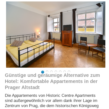
e
n
u
t
z
e
r
n
a
m
e
*
P
a
Günstige und geräumige Alternative zum
s
s
Hotel: Komfortable Appartements in der
w
Prager Altstadt
o
r
Die Appartements von Historic Centre Apartments
t
sind außergewöhnlich vor allem dank ihrer Lage im
*
Zentrum von Prag, die dem historischen Königsweg