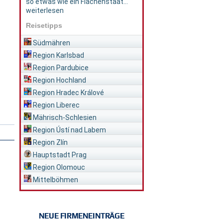
so etwas wie ein Flächenstaat...
weiterlesen
Reisetipps
Südmähren
Region Karlsbad
Region Pardubice
Region Hochland
Region Hradec Králové
Region Liberec
Mährisch-Schlesien
Region Ústí nad Labem
Region Zlín
Hauptstadt Prag
Region Olomouc
Mittelböhmen
NEUE FIRMENEINTRÄGE