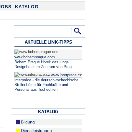
JOBS
KATALOG
Suche
Suchformular
AKTUELLE LINK-TIPPS
www.bohemprague.com
Bohem Prague Hotel: das junge
Designhotel im Zentrum von Prag
www.interprace.cz
interpráce - die deutsch-tschechische
Stellenbörse für Fachkräfte und
Personal aus Tschechien
KATALOG
Bildung
Dienstleistungen