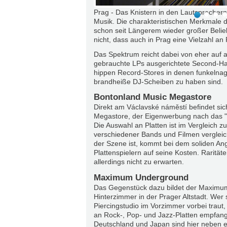
Prag - Das Knistern in den Lautsprechern 
Musik. Die charakteristischen Merkmale de
schon seit Längerem wieder großer Belie
nicht, dass auch in Prag eine Vielzahl an 
Das Spektrum reicht dabei von eher auf a
gebrauchte LPs ausgerichtete Second-Han
hippen Record-Stores in denen funkelnag
brandheiße DJ-Scheiben zu haben sind.
Bontonland Music Megastore
Direkt am Václavské náměstí befindet si
Megastore, der Eigenwerbung nach das "g
Die Auswahl an Platten ist im Vergleich z
verschiedener Bands und Filmen vergleic
der Szene ist, kommt bei dem soliden An
Plattenspielern auf seine Kosten. Raritä
allerdings nicht zu erwarten.
Maximum Underground
Das Gegenstück dazu bildet der Maximu
Hinterzimmer in der Prager Altstadt. Wer
Piercingstudio im Vorzimmer vorbei traut,
an Rock-, Pop- und Jazz-Platten empfan
Deutschland und Japan sind hier neben 