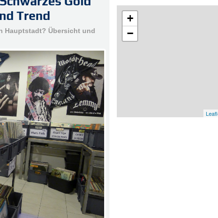
: Schwarzes Gold
und Trend
+
en Hauptstadt? Übersicht und
−
Leafl