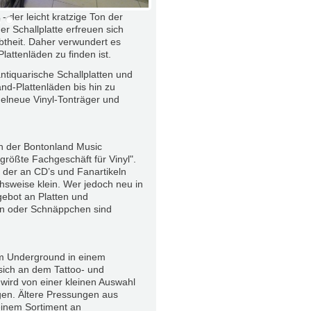
- der leicht kratzige Ton der
r Schallplatte erfreuen sich
btheit. Daher verwundert es
Plattenläden zu finden ist.
ntiquarische Schallplatten und
d-Plattenläden bis hin zu
elneue Vinyl-Tonträger und
ch der Bontonland Music
rößte Fachgeschäft für Vinyl".
u der an CD’s und Fanartikeln
hsweise klein. Wer jedoch neu in
gebot an Platten und
ten oder Schnäppchen sind
m Underground in einem
 sich an dem Tattoo- und
 wird von einer kleinen Auswahl
gen. Ältere Pressungen aus
einem Sortiment an