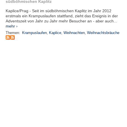
r
südböhmischen Kaplitz
e
Kaplice/Prag - Seit im südböhmischen Kaplitz im Jahr 2012
n
erstmals ein Krampuslaufen stattfand, zieht das Ereignis in der
Adventszeit von Jahr zu Jahr mehr Besucher an - aber auch...
B
mehr ›
E
Themen:
Krampuslaufen
,
Kaplice
,
Weihnachten
,
Weihnachtsbräuche
N
U
T
Z
E
R
A
N
M
E
L
D
U
N
G
B