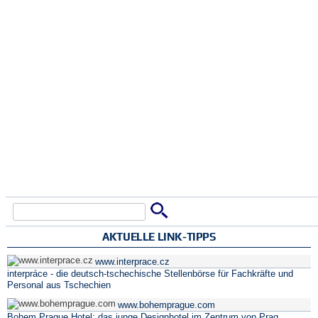
Suche
Suchformular
AKTUELLE LINK-TIPPS
www.interprace.cz
interpráce - die deutsch-tschechische Stellenbörse für Fachkräfte und
Personal aus Tschechien
www.bohemprague.com
Bohem Prague Hotel: das junge Designhotel im Zentrum von Prag