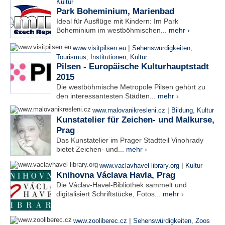
Kultur
Park Boheminium, Marienbad
Ideal für Ausflüge mit Kindern: Im Park
Boheminium im westböhmischen...
mehr ›
|
www.visitpilsen.eu
Sehenswürdigkeiten
,
Tourismus
,
Institutionen
,
Kultur
Pilsen - Europäische Kulturhauptstadt
2015
Die westböhmische Metropole Pilsen gehört zu
den interessantesten Städten...
mehr ›
|
www.malovanikresleni.cz
Bildung
,
Kultur
Kunstatelier für Zeichen- und Malkurse,
Prag
Das Kunstatelier im Prager Stadtteil Vinohrady
bietet Zeichen- und...
mehr ›
|
www.vaclavhavel-library.org
Kultur
Knihovna Václava Havla, Prag
Die Václav-Havel-Bibliothek sammelt und
digitalisiert Schriftstücke, Fotos...
mehr ›
|
www.zooliberec.cz
Sehenswürdigkeiten
,
Zoos