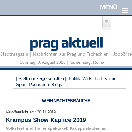
Direkt zum Inhalt
A
prag aktuell
n
m
e
Stadtmagazin | Nachrichten aus Prag und Tschechien | Jobbörse
l
d
Sonntag, 9. August 2026 | Namenstag: Roman
e
n
|
| Stellenanzeige schalten |
Politik
Wirtschaft
Kultur
R
Sport
Panorama
Blogs
e
g
i
WEIHNACHTSBRÄUCHE
s
t
Veröffentlicht am:
30.11.2019
r
Krampus Show Kaplice 2019
i
e
Volksfest und Höllenspektakel: Krampuslaufen im