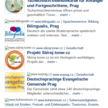
Tschechisch-Intensivkurse für Anfänger
und Fortgeschrittene, Prag
Tschechischkenntnisse öffnen privat und
geschäftlich Türen....
mehr ›
|
www.bilingualis.cz
Sprachenservice
,
Bildung
Bilingualis, Prag
Deutsch als zweite Muttersprache spielerisch
erleben und erlernen: Seit ...
mehr ›
|
www.sbirej-toner.cz
Gesellschaft
Projekt Sbírej-toner.cz
Sbírej-toner.cz ist ein ökologisch-wohltätiges
Projekt der...
mehr ›
|
www.evprag.cz
Gesellschaft
Deutschsprachige Evangelische
Gemeinde Prag
Die Gemeinde zählt etwa 140 deutschsprachige
Mitglieder unterschiedlicher...
mehr ›
|
www.boheminium.cz
Sehenswürdigkeiten
,
Urlaub mit Kindern
,
Freizeit- und Erlebnisparks
,
Tourismus
,
Kurorte
,