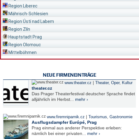
Region Liberec
Mährisch-Schlesien
Region Ústí nad Labem
Region Zlín
Hauptstadt Prag
Region Olomouc
Mittelböhmen
NEUE FIRMENEINTRÄGE
|
www.theater.cz
Theater, Oper
,
Kultur
theater.cz
Das Prager Theaterfestival deutscher Sprache findet
alljährlich im Herbst...
mehr ›
|
www.firemniparnik.cz
Tourismus
,
Gastronomie
Ausflugsdampfer Európé, Prag
Prag einmal aus anderer Perspektive erleben:
nämlich bei einer privaten...
mehr ›