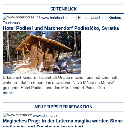
SEITENBLICK
|
www.hotelpodlesi.cz
Hotels
,
Urlaub mit Kindern
,
Tourismus
Hotel Podlesí und Märchendorf Podlesíčko, Svratka
Urlaub mit Kindern: Traumhaft Urlaub machen und märchenhaft
wohnen - dafür stehen das unweit von Nové Město na Moravě
gelegene Hotel Podlesí und das Märchendorf Podlesíčko.
mehr ›
NEUE TIPPS DER REDAKTION
www.laterna.cz
Magisches Prag: In der Laterna magika werden Sinne
getäuscht und Zuschauer bezaubert