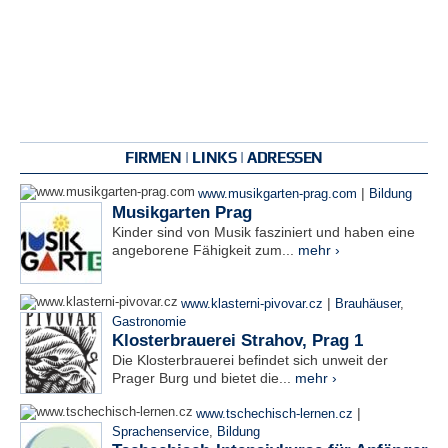
FIRMEN | LINKS | ADRESSEN
|
www.musikgarten-prag.com
Bildung
Musikgarten Prag
Kinder sind von Musik fasziniert und haben eine
angeborene Fähigkeit zum...
mehr ›
|
www.klasterni-pivovar.cz
Brauhäuser
,
Gastronomie
Klosterbrauerei Strahov, Prag 1
Die Klosterbrauerei befindet sich unweit der
Prager Burg und bietet die...
mehr ›
|
www.tschechisch-lernen.cz
Sprachenservice
,
Bildung