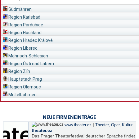
Südmähren
Region Karlsbad
Region Pardubice
Region Hochland
Region Hradec Králové
Region Liberec
Mährisch-Schlesien
Region Ústí nad Labem
Region Zlín
Hauptstadt Prag
Region Olomouc
Mittelböhmen
NEUE FIRMENEINTRÄGE
|
www.theater.cz
Theater, Oper
,
Kultur
theater.cz
Das Prager Theaterfestival deutscher Sprache findet