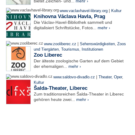
bietet Zeichen- und...
mehr ›
|
www.vaclavhavel-library.org
Kultur
Knihovna Václava Havla, Prag
Die Václav-Havel-Bibliothek sammelt und
digitalisiert Schriftstücke, Fotos...
mehr ›
|
www.zooliberec.cz
Sehenswürdigkeiten
,
Zoos
und Tiergärten
,
Tourismus
,
Institutionen
Zoo Liberec
Der älteste zoologische Garten auf dem Gebiet
der ehemaligen...
mehr ›
|
www.saldovo-divadlo.cz
Theater, Oper
,
Kultur
Šalda-Theater, Liberec
Zum traditionsreichen Šalda-Theater in Liberec
gehören heute zwei...
mehr ›