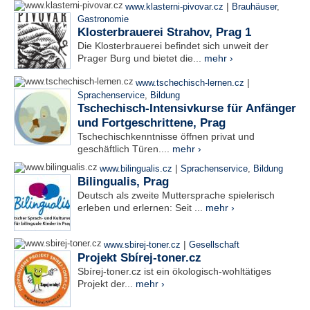
|
www.klasterni-pivovar.cz
Brauhäuser
,
Gastronomie
Klosterbrauerei Strahov, Prag 1
Die Klosterbrauerei befindet sich unweit der
Prager Burg und bietet die...
mehr ›
|
www.tschechisch-lernen.cz
Sprachenservice
,
Bildung
Tschechisch-Intensivkurse für Anfänger
und Fortgeschrittene, Prag
Tschechischkenntnisse öffnen privat und
geschäftlich Türen....
mehr ›
|
www.bilingualis.cz
Sprachenservice
,
Bildung
Bilingualis, Prag
Deutsch als zweite Muttersprache spielerisch
erleben und erlernen: Seit ...
mehr ›
|
www.sbirej-toner.cz
Gesellschaft
Projekt Sbírej-toner.cz
Sbírej-toner.cz ist ein ökologisch-wohltätiges
Projekt der...
mehr ›