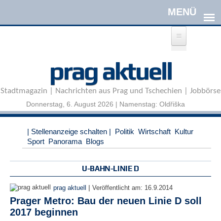
Direkt zum Inhalt
A
prag aktuell
n
m
e
Stadtmagazin | Nachrichten aus Prag und Tschechien | Jobbörse
l
d
Donnerstag, 6. August 2026 | Namenstag: Oldřiška
e
n
|
| Stellenanzeige schalten |
Politik
Wirtschaft
Kultur
R
Sport
Panorama
Blogs
e
g
i
U-BAHN-LINIE D
s
t
|
prag aktuell
Veröffentlicht am:
16.9.2014
r
Prager Metro: Bau der neuen Linie D soll
i
2017 beginnen
e