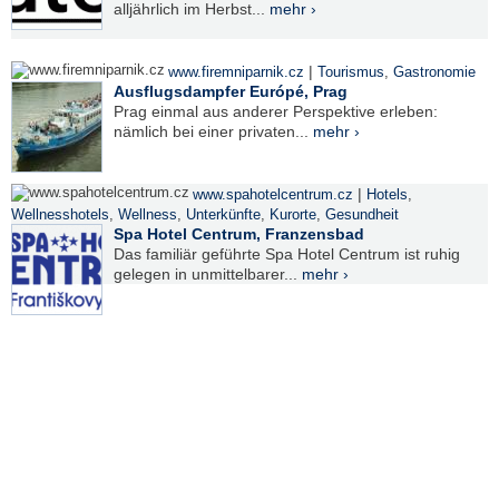
alljährlich im Herbst...
mehr ›
|
www.firemniparnik.cz
Tourismus
,
Gastronomie
Ausflugsdampfer Európé, Prag
Prag einmal aus anderer Perspektive erleben:
nämlich bei einer privaten...
mehr ›
|
www.spahotelcentrum.cz
Hotels
,
Wellnesshotels
,
Wellness
,
Unterkünfte
,
Kurorte
,
Gesundheit
Spa Hotel Centrum, Franzensbad
Das familiär geführte Spa Hotel Centrum ist ruhig
gelegen in unmittelbarer...
mehr ›