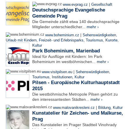
|
www.evprag.cz
Gesellschaft
Deutschsprachige Evangelische
Gemeinde Prag
Die Gemeinde zählt etwa 140 deutschsprachige
Mitglieder unterschiedlicher...
mehr ›
|
www.boheminium.cz
Sehenswürdigkeiten
,
Urlaub mit Kindern
,
Freizeit- und Erlebnisparks
,
Tourismus
,
Kurorte
,
Kultur
Park Boheminium, Marienbad
Ideal für Ausflüge mit Kindern: Im Park
Boheminium im westböhmischen...
mehr ›
|
www.visitpilsen.eu
Sehenswürdigkeiten
,
Tourismus
,
Institutionen
,
Kultur
Pilsen - Europäische Kulturhauptstadt
2015
Die westböhmische Metropole Pilsen gehört zu
den interessantesten Städten...
mehr ›
|
www.malovanikresleni.cz
Bildung
,
Kultur
Kunstatelier für Zeichen- und Malkurse,
Prag
Das Kunstatelier im Prager Stadtteil Vinohrady