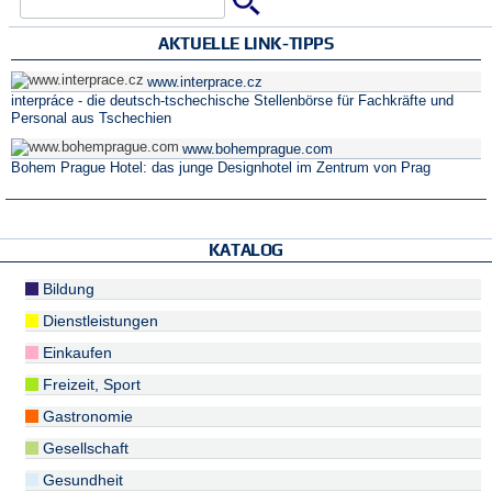
Suche
Suchformular
AKTUELLE LINK-TIPPS
www.interprace.cz
interpráce - die deutsch-tschechische Stellenbörse für Fachkräfte und
Personal aus Tschechien
www.bohemprague.com
Bohem Prague Hotel: das junge Designhotel im Zentrum von Prag
KATALOG
Bildung
Dienstleistungen
Einkaufen
Freizeit, Sport
Gastronomie
Gesellschaft
Gesundheit