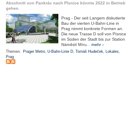
r
Abschnitt von Pankrác nach Písnice könnte 2022 in Betrieb
e
gehen
n
Prag - Der seit Langem diskutierte
Bau der vierten U-Bahn-Line in
B
Prag nimmt konkrete Formen an.
E
Die neue Trasse D soll von Písnice
N
im Süden der Stadt bis zur Station
U
Náměstí Míru...
mehr ›
T
Themen:
Prager Metro
,
U-Bahn-Linie D
,
Tomáš Hudeček
,
Lokales
,
Z
Prag
E
R
A
N
M
E
L
D
U
N
G
B