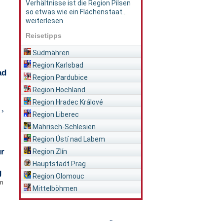
Verhältnisse ist die Region Pilsen
so etwas wie ein Flächenstaat...
weiterlesen
Reisetipps
Südmähren
Region Karlsbad
ad
Region Pardubice
Region Hochland
Region Hradec Králové
 ›
Region Liberec
Mährisch-Schlesien
Region Ústí nad Labem
ür
Region Zlín
Hauptstadt Prag
g
Region Olomouc
im
Mittelböhmen