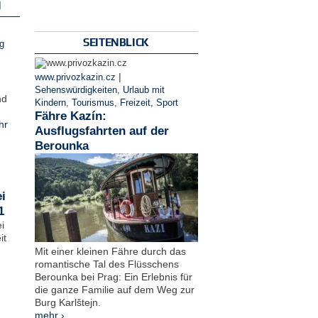
N
SEITENBLICK
g
|
www.privozkazin.cz
Sehenswürdigkeiten
,
Urlaub mit
nd
Kindern
,
Tourismus
,
Freizeit, Sport
Fähre Kazín:
hr
Ausflugsfahrten auf der
Berounka
i
1
i
it
Mit einer kleinen Fähre durch das
romantische Tal des Flüsschens
Berounka bei Prag: Ein Erlebnis für
die ganze Familie auf dem Weg zur
Burg Karlštejn.
mehr ›