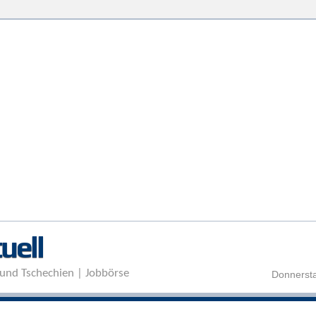
Direkt zum Inhalt
uell
und Tschechien | Jobbörse
Donnersta