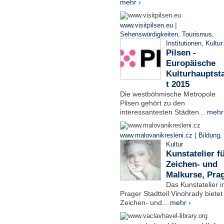
mehr ›
|
www.visitpilsen.eu
Sehenswürdigkeiten
,
Tourismus
,
Institutionen
,
Kultur
Pilsen -
Europäische
Kulturhauptst
t 2015
Die westböhmische Metropole
Pilsen gehört zu den
interessantesten Städten...
mehr
|
www.malovanikresleni.cz
Bildung
,
Kultur
Kunstatelier f
Zeichen- und
Malkurse, Pra
Das Kunstatelier 
Prager Stadtteil Vinohrady bietet
Zeichen- und...
mehr ›