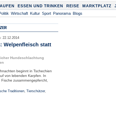
KAUFEN
ESSEN UND TRINKEN
REISE
MARKTPLATZ
Politik
Wirtschaft
Kultur
Sport
Panorama
Blogs
ZER
m:
22.12.2014
 Welpenfleisch statt
tlicher Hundeschlachtung
fen
hnachten beginnt in Tschechien
auf von lebenden Karpfen. In
e Fische zusammengepfercht,
che Traditionen
,
Tierschützer
,