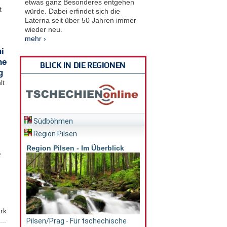
etwas ganz Besonderes entgehen
t
würde. Dabei erfindet sich die
Laterna seit über 50 Jahren immer
wieder neu.
mehr ›
i
he
BLICK IN DIE REGIONEN
g
lt
Südböhmen
Region Pilsen
Region Pilsen - Im Überblick
,
rk
..
Pilsen/Prag - Für tschechische