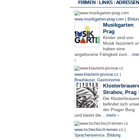
FIRMEN | LINKS | ADRESSE
|
www.musikgarten-prag.com
Bildun
Musikgarten
Prag
Kinder sind von
Musik fasziniert u
haben eine
angeborene Fähigkeit zum...
me
›
|
www.klasterni-pivovar.cz
Brauhäuser
,
Gastronomie
Klosterbrauere
Strahov, Prag 
Die Klosterbrauere
befindet sich unwe
der Prager Burg
und bietet die...
mehr ›
|
www.tschechisch-lernen.cz
Sprachenservice
,
Bildung