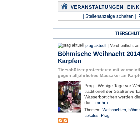
VERANSTALTUNGEN
EIN
| Stellenanzeige schalten |
TIERSCHÜT
|
prag aktuell
Veröffentlicht a
Böhmische Weihnacht 2014:
Karpfen
Tierschützer protestieren mit vermein
gegen alljährliches Massaker an Karp
Prag - Wenige Tage vor Wei
traditionell der Straßenverk
Wasserbottichen werden di
die...
mehr ›
Themen:
Weihnachten
,
böhmis
Lokales
,
Prag