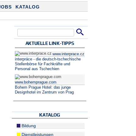
JOBS
KATALOG
Suche
Suchformular
AKTUELLE LINK-TIPPS
www.interprace.cz
interpráce - die deutsch-tschechische
Stellenbörse für Fachkräfte und
Personal aus Tschechien
www.bohemprague.com
Bohem Prague Hotel: das junge
Designhotel im Zentrum von Prag
KATALOG
Bildung
Dienstleistungen