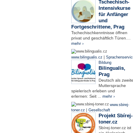
Tschechisch-
Intensivkurse
für Anfänger
und
Fortgeschrittene, Prag
Tschechischkenntnisse öffnen
privat und geschäftlich Türen....
mehr ›
|
www.bilingualis.cz
Sprachenservic
Bildung
Bilingualis,
Prag
Deutsch als zweit
Muttersprache
spielerisch erleben und
erlernen: Seit ...
mehr ›
www.sbirej-
|
toner.cz
Gesellschaft
Projekt Sbírej-
toner.cz
Sbírej-toner.cz ist