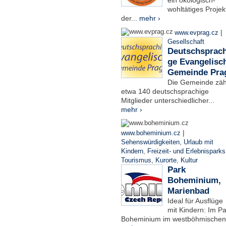
ein ökologisch-
wohltätiges Projek
der...
mehr ›
|
www.evprag.cz
Gesellschaft
Deutschsprach
ge Evangelisc
Gemeinde Pra
Die Gemeinde zäh
etwa 140 deutschsprachige
Mitglieder unterschiedlicher...
mehr ›
|
www.boheminium.cz
Sehenswürdigkeiten
,
Urlaub mit
Kindern
,
Freizeit- und Erlebnisparks
Tourismus
,
Kurorte
,
Kultur
Park
Boheminium,
Marienbad
Ideal für Ausflüge
mit Kindern: Im Pa
Boheminium im westböhmischen.