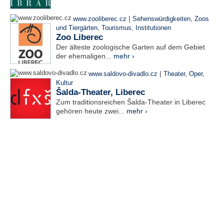
|
www.zooliberec.cz
Sehenswürdigkeiten
,
Zoos
und Tiergärten
,
Tourismus
,
Institutionen
Zoo Liberec
Der älteste zoologische Garten auf dem Gebiet
der ehemaligen...
mehr ›
|
www.saldovo-divadlo.cz
Theater, Oper
,
Kultur
Šalda-Theater, Liberec
Zum traditionsreichen Šalda-Theater in Liberec
gehören heute zwei...
mehr ›