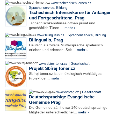
|
www.tschechisch-lernen.cz
Sprachenservice
,
Bildung
Tschechisch-Intensivkurse für Anfänger
und Fortgeschrittene, Prag
Tschechischkenntnisse öffnen privat und
geschäftlich Türen....
mehr ›
|
www.bilingualis.cz
Sprachenservice
,
Bildung
Bilingualis, Prag
Deutsch als zweite Muttersprache spielerisch
erleben und erlernen: Seit ...
mehr ›
|
www.sbirej-toner.cz
Gesellschaft
Projekt Sbírej-toner.cz
Sbírej-toner.cz ist ein ökologisch-wohltätiges
Projekt der...
mehr ›
|
www.evprag.cz
Gesellschaft
Deutschsprachige Evangelische
Gemeinde Prag
Die Gemeinde zählt etwa 140 deutschsprachige
Mitglieder unterschiedlicher...
mehr ›