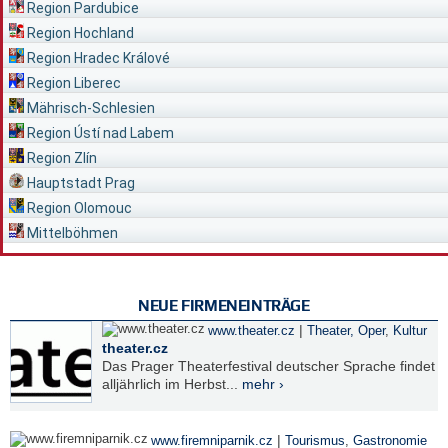
Region Pardubice
Region Hochland
Region Hradec Králové
Region Liberec
Mährisch-Schlesien
Region Ústí nad Labem
Region Zlín
Hauptstadt Prag
Region Olomouc
Mittelböhmen
NEUE FIRMENEINTRÄGE
|
www.theater.cz
Theater, Oper
,
Kultur
theater.cz
Das Prager Theaterfestival deutscher Sprache findet
alljährlich im Herbst...
mehr ›
|
www.firemniparnik.cz
Tourismus
,
Gastronomie