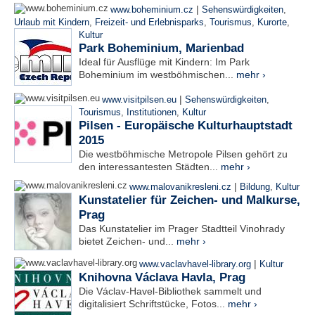
|
www.boheminium.cz
Sehenswürdigkeiten
,
Urlaub mit Kindern
,
Freizeit- und Erlebnisparks
,
Tourismus
,
Kurorte
,
Kultur
Park Boheminium, Marienbad
Ideal für Ausflüge mit Kindern: Im Park
Boheminium im westböhmischen...
mehr ›
|
www.visitpilsen.eu
Sehenswürdigkeiten
,
Tourismus
,
Institutionen
,
Kultur
Pilsen - Europäische Kulturhauptstadt
2015
Die westböhmische Metropole Pilsen gehört zu
den interessantesten Städten...
mehr ›
|
www.malovanikresleni.cz
Bildung
,
Kultur
Kunstatelier für Zeichen- und Malkurse,
Prag
Das Kunstatelier im Prager Stadtteil Vinohrady
bietet Zeichen- und...
mehr ›
|
www.vaclavhavel-library.org
Kultur
Knihovna Václava Havla, Prag
Die Václav-Havel-Bibliothek sammelt und
digitalisiert Schriftstücke, Fotos...
mehr ›