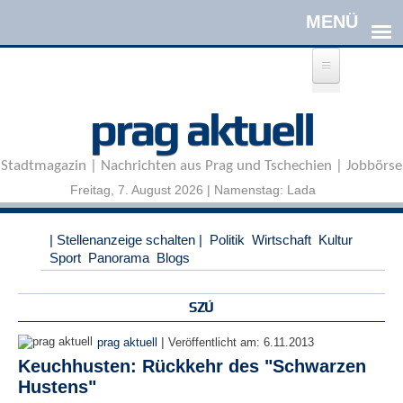
Direkt zum Inhalt
A
prag aktuell
n
m
e
Stadtmagazin | Nachrichten aus Prag und Tschechien | Jobbörse
l
d
Freitag, 7. August 2026 | Namenstag: Lada
e
n
|
| Stellenanzeige schalten |
Politik
Wirtschaft
Kultur
R
Sport
Panorama
Blogs
e
g
i
SZÚ
s
t
|
prag aktuell
Veröffentlicht am:
6.11.2013
r
Keuchhusten: Rückkehr des "Schwarzen
i
Hustens"
e