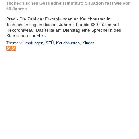
r
Tschechisches Gesundheitsinstitut: Situation fast wie vor
e
50 Jahren
n
Prag - Die Zahl der Erkrankungen an Keuchhusten in
Tschechien liegt in diesem Jahr mit bereits 880 Fällen auf
B
Rekordniveau. Das teilte am Dienstag eine Sprecherin des
E
Staatlichen...
mehr ›
N
Themen:
Impfungen
,
SZÚ
,
Keuchhusten
,
Kinder
U
T
Z
E
R
A
N
M
E
L
D
U
N
G
B