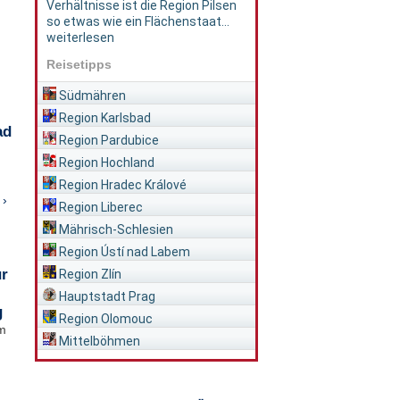
Verhältnisse ist die Region Pilsen
so etwas wie ein Flächenstaat...
weiterlesen
Reisetipps
Südmähren
Region Karlsbad
ad
Region Pardubice
Region Hochland
Region Hradec Králové
 ›
Region Liberec
Mährisch-Schlesien
Region Ústí nad Labem
ür
Region Zlín
Hauptstadt Prag
g
Region Olomouc
im
Mittelböhmen