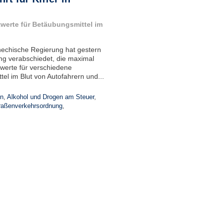
werte für Betäubungsmittel im
hechische Regierung hat gestern
ng verabschiedet, die maximal
htwerte für verschiedene
el im Blut von Autofahrern und...
n
,
Alkohol und Drogen am Steuer
,
raßenverkehrsordnung
,