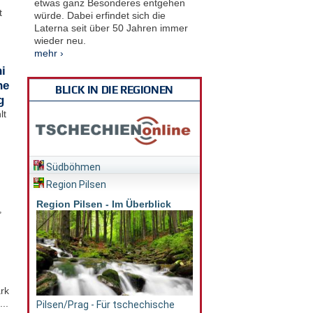
etwas ganz Besonderes entgehen
t
würde. Dabei erfindet sich die
Laterna seit über 50 Jahren immer
wieder neu.
mehr ›
i
he
BLICK IN DIE REGIONEN
g
lt
Südböhmen
Region Pilsen
Region Pilsen - Im Überblick
,
rk
..
Pilsen/Prag - Für tschechische