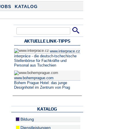
JOBS
KATALOG
Suche
Suchformular
AKTUELLE LINK-TIPPS
www.interprace.cz
interpráce - die deutsch-tschechische
Stellenbörse für Fachkräfte und
Personal aus Tschechien
www.bohemprague.com
Bohem Prague Hotel: das junge
Designhotel im Zentrum von Prag
KATALOG
Bildung
Dienstleistungen