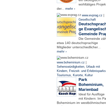
ein ökologisch-
wohltätiges Projek
der...
mehr ›
|
www.evprag.cz
Gesellschaft
Deutschsprach
ge Evangelisc
Gemeinde Pra
Die Gemeinde zäh
etwa 140 deutschsprachige
Mitglieder unterschiedlicher...
mehr ›
|
www.boheminium.cz
Sehenswürdigkeiten
,
Urlaub mit
Kindern
,
Freizeit- und Erlebnisparks
Tourismus
,
Kurorte
,
Kultur
Park
Boheminium,
Marienbad
Ideal für Ausflüge
mit Kindern: Im Pa
Boheminium im westböhmischen.