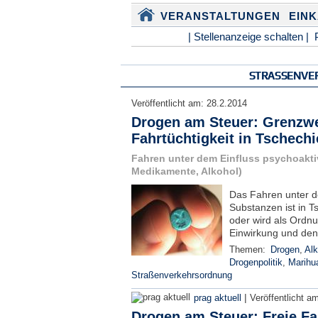
VERANSTALTUNGEN
EIN
| Stellenanzeige schalten |
STRASSENVER
Veröffentlicht am:
28.2.2014
Drogen am Steuer: Grenzwe
Fahrtüchtigkeit in Tschechi
Fahren unter dem Einfluss psychoakti
Medikamente, Alkohol)
Das Fahren unter d
Substanzen ist in T
oder wird als Ordnu
Einwirkung und den
Themen:
Drogen
,
Alk
Drogenpolitik
,
Marihu
Straßenverkehrsordnung
|
prag aktuell
Veröffentlicht a
Drogen am Steuer: Freie Fah