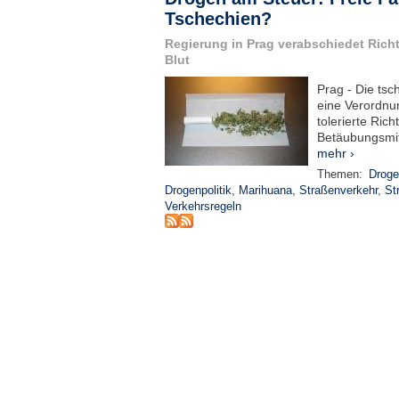
Tschechien?
Regierung in Prag verabschiedet Richt
Blut
Prag - Die tsc
eine Verordnu
tolerierte Ric
Betäubungsmitt
mehr ›
Themen:
Droge
Drogenpolitik
,
Marihuana
,
Straßenverkehr
,
St
Verkehrsregeln