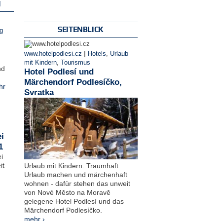
N
SEITENBLICK
g
|
www.hotelpodlesi.cz
Hotels
,
Urlaub
mit Kindern
,
Tourismus
nd
Hotel Podlesí und
Märchendorf Podlesíčko,
hr
Svratka
i
1
i
it
Urlaub mit Kindern: Traumhaft
Urlaub machen und märchenhaft
wohnen - dafür stehen das unweit
von Nové Město na Moravě
gelegene Hotel Podlesí und das
Märchendorf Podlesíčko.
mehr ›