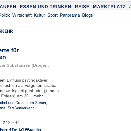
KAUFEN
ESSEN UND TRINKEN
REISE
MARKTPLATZ
Politik
Wirtschaft
Kultur
Sport
Panorama
Blogs
KEHR
rte für
en
ver Substanzen (Drogen,
em Einfluss psychoaktiver
schechien als Vergehen strafbar
ngswidrigkeit geahndet (je nach
 Folgen).Am 26...
mehr ›
ohol und Drogen am Steuer
,
ana
,
Straßenverkehr
,
m:
27.2.2014
rt für Kiffer in