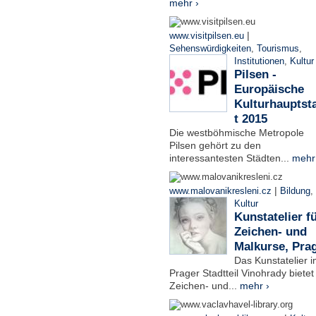
mehr ›
|
www.visitpilsen.eu
Sehenswürdigkeiten
,
Tourismus
,
Institutionen
,
Kultur
Pilsen -
Europäische
Kulturhauptst
t 2015
Die westböhmische Metropole
Pilsen gehört zu den
interessantesten Städten...
mehr
|
www.malovanikresleni.cz
Bildung
,
Kultur
Kunstatelier f
Zeichen- und
Malkurse, Pra
Das Kunstatelier 
Prager Stadtteil Vinohrady bietet
Zeichen- und...
mehr ›