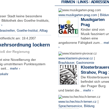
FIRMEN | LINKS | ADRESSE
|
www.musikgarten-prag.com
Bildun
ieser Stadt keine besondere
Musikgarten
Bibliothek des Goethe-Instituts,
Prag
 ›
Kinder sind von
brastreifen
,
Goethe-Institut
,
Alltag
Musik fasziniert u
haben eine
röffentlicht am:
19.4.2007
angeborene Fähigkeit zum...
me
rkehrsordnung lockern
›
stoß der Regierung
|
www.klasterni-pivovar.cz
t eine Novellierung der
Brauhäuser
,
Gastronomie
ig umstrittenen Punktesystem
Klosterbrauere
seit...
mehr ›
Strahov, Prag 
erkehr
Die Klosterbrauere
befindet sich unwe
der Prager Burg
und bietet die...
mehr ›
|
www.tschechisch-lernen.cz
Sprachenservice
,
Bildung