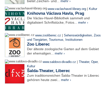
bietet Zeichen- und...
mehr ›
|
www.vaclavhavel-library.org
Kultur
Knihovna Václava Havla, Prag
Die Václav-Havel-Bibliothek sammelt und
digitalisiert Schriftstücke, Fotos...
mehr ›
|
www.zooliberec.cz
Sehenswürdigkeiten
,
Zoos
und Tiergärten
,
Tourismus
,
Institutionen
Zoo Liberec
Der älteste zoologische Garten auf dem Gebiet
der ehemaligen...
mehr ›
|
www.saldovo-divadlo.cz
Theater, Oper
,
Kultur
Šalda-Theater, Liberec
Zum traditionsreichen Šalda-Theater in Liberec
gehören heute zwei...
mehr ›