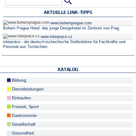
Suche
Suchformular
AKTUELLE LINK-TIPPS
www.bohemprague.com
Bohem Prague Hotel: das junge Designhotel im Zentrum von Prag
www.interprace.cz
interpráce - die deutsch-tschechische Stellenbörse für Fachkräfte und
Personal aus Tschechien
KATALOG
Bildung
Dienstleistungen
Einkaufen
Freizeit, Sport
Gastronomie
Gesellschaft
Gesundheit