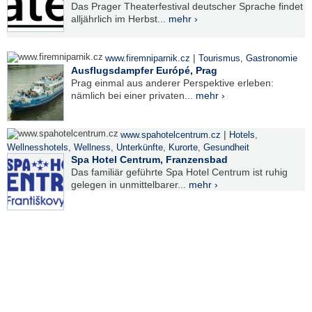
Das Prager Theaterfestival deutscher Sprache findet
alljährlich im Herbst...
mehr ›
|
www.firemniparnik.cz
Tourismus
,
Gastronomie
Ausflugsdampfer Európé, Prag
Prag einmal aus anderer Perspektive erleben:
nämlich bei einer privaten...
mehr ›
|
www.spahotelcentrum.cz
Hotels
,
Wellnesshotels
,
Wellness
,
Unterkünfte
,
Kurorte
,
Gesundheit
Spa Hotel Centrum, Franzensbad
Das familiär geführte Spa Hotel Centrum ist ruhig
gelegen in unmittelbarer...
mehr ›