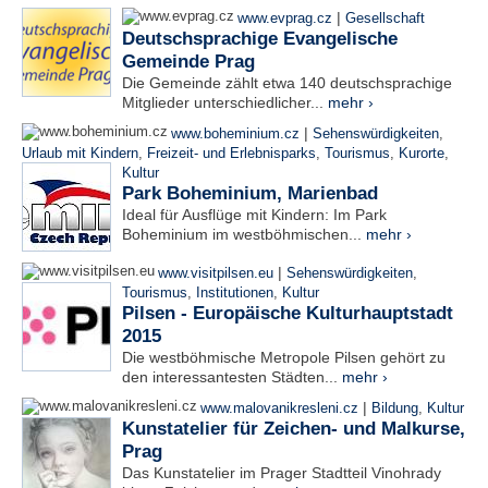
|
www.evprag.cz
Gesellschaft
Deutschsprachige Evangelische
Gemeinde Prag
Die Gemeinde zählt etwa 140 deutschsprachige
Mitglieder unterschiedlicher...
mehr ›
|
www.boheminium.cz
Sehenswürdigkeiten
,
Urlaub mit Kindern
,
Freizeit- und Erlebnisparks
,
Tourismus
,
Kurorte
,
Kultur
Park Boheminium, Marienbad
Ideal für Ausflüge mit Kindern: Im Park
Boheminium im westböhmischen...
mehr ›
|
www.visitpilsen.eu
Sehenswürdigkeiten
,
Tourismus
,
Institutionen
,
Kultur
Pilsen - Europäische Kulturhauptstadt
2015
Die westböhmische Metropole Pilsen gehört zu
den interessantesten Städten...
mehr ›
|
www.malovanikresleni.cz
Bildung
,
Kultur
Kunstatelier für Zeichen- und Malkurse,
Prag
Das Kunstatelier im Prager Stadtteil Vinohrady