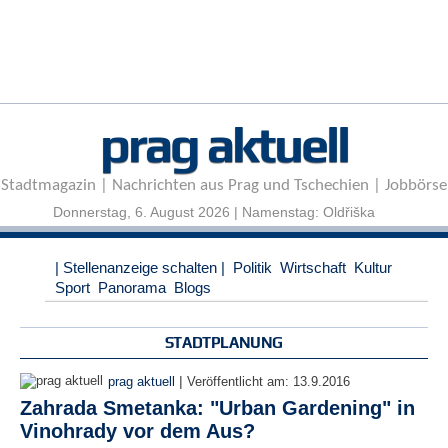
r
e
n
B
E
prag aktuell
N
U
T
Stadtmagazin | Nachrichten aus Prag und Tschechien | Jobbörse
Z
E
Donnerstag, 6. August 2026 | Namenstag: Oldřiška
R
A
| Stellenanzeige schalten |
Politik
Wirtschaft
Kultur
N
Sport
Panorama
Blogs
M
E
L
STADTPLANUNG
D
U
|
prag aktuell
Veröffentlicht am:
13.9.2016
N
Zahrada Smetanka: "Urban Gardening" in
G
Vinohrady vor dem Aus?
B