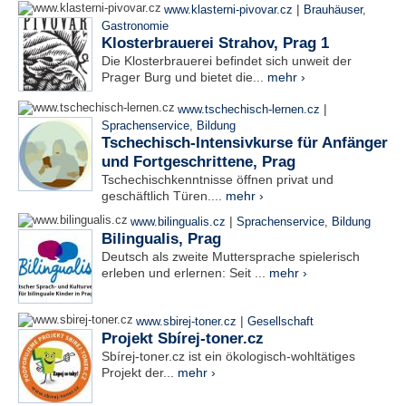
|
www.klasterni-pivovar.cz
Brauhäuser
,
Gastronomie
Klosterbrauerei Strahov, Prag 1
Die Klosterbrauerei befindet sich unweit der
Prager Burg und bietet die...
mehr ›
|
www.tschechisch-lernen.cz
Sprachenservice
,
Bildung
Tschechisch-Intensivkurse für Anfänger
und Fortgeschrittene, Prag
Tschechischkenntnisse öffnen privat und
geschäftlich Türen....
mehr ›
|
www.bilingualis.cz
Sprachenservice
,
Bildung
Bilingualis, Prag
Deutsch als zweite Muttersprache spielerisch
erleben und erlernen: Seit ...
mehr ›
|
www.sbirej-toner.cz
Gesellschaft
Projekt Sbírej-toner.cz
Sbírej-toner.cz ist ein ökologisch-wohltätiges
Projekt der...
mehr ›