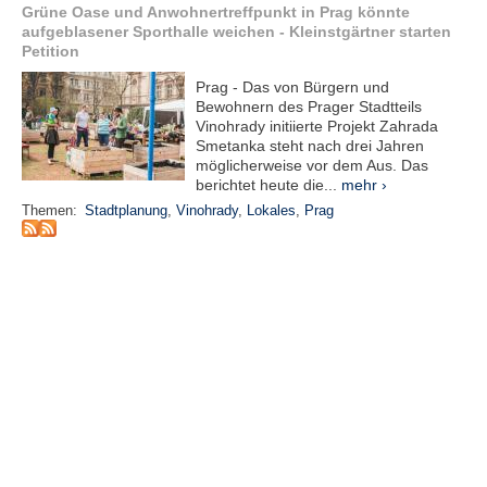
Grüne Oase und Anwohnertreffpunkt in Prag könnte
e
aufgeblasener Sporthalle weichen - Kleinstgärtner starten
n
Petition
u
t
Prag - Das von Bürgern und
z
Bewohnern des Prager Stadtteils
e
Vinohrady initiierte Projekt Zahrada
r
Smetanka steht nach drei Jahren
n
möglicherweise vor dem Aus. Das
a
berichtet heute die...
mehr ›
m
Themen:
Stadtplanung
,
Vinohrady
,
Lokales
,
Prag
e
*
P
a
s
s
w
o
r
t
*