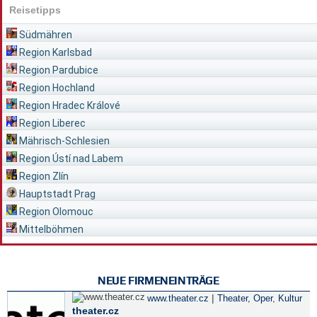
Reisetipps
Südmähren
Region Karlsbad
Region Pardubice
Region Hochland
Region Hradec Králové
Region Liberec
Mährisch-Schlesien
Region Ústí nad Labem
Region Zlín
Hauptstadt Prag
Region Olomouc
Mittelböhmen
NEUE FIRMENEINTRÄGE
|
www.theater.cz
Theater, Oper
,
Kultur
theater.cz