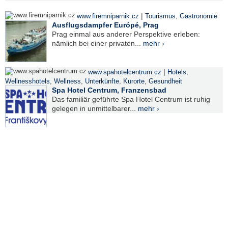
|
www.firemniparnik.cz
Tourismus
,
Gastronomie
Ausflugsdampfer Európé, Prag
Prag einmal aus anderer Perspektive erleben:
nämlich bei einer privaten...
mehr ›
|
www.spahotelcentrum.cz
Hotels
,
Wellnesshotels
,
Wellness
,
Unterkünfte
,
Kurorte
,
Gesundheit
Spa Hotel Centrum, Franzensbad
Das familiär geführte Spa Hotel Centrum ist ruhig
gelegen in unmittelbarer...
mehr ›