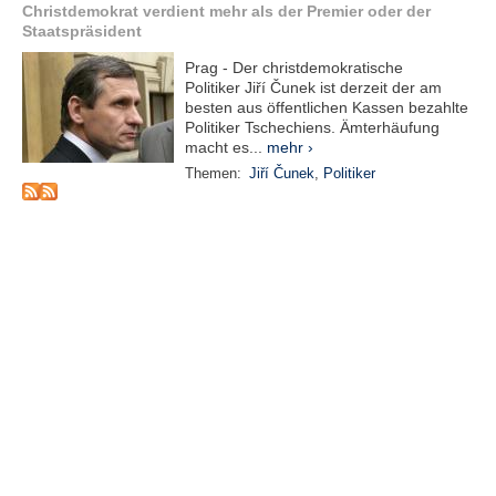
r
Christdemokrat verdient mehr als der Premier oder der
e
Staatspräsident
n
Prag - Der christdemokratische
Politiker Jiří Čunek ist derzeit der am
B
besten aus öffentlichen Kassen bezahlte
E
Politiker Tschechiens. Ämterhäufung
N
macht es...
mehr ›
U
Themen:
Jiří Čunek
,
Politiker
T
Z
E
R
A
N
M
E
L
D
U
N
G
B