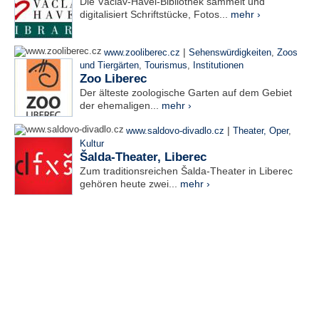
Die Václav-Havel-Bibliothek sammelt und
digitalisiert Schriftstücke, Fotos...
mehr ›
|
www.zooliberec.cz
Sehenswürdigkeiten
,
Zoos
und Tiergärten
,
Tourismus
,
Institutionen
Zoo Liberec
Der älteste zoologische Garten auf dem Gebiet
der ehemaligen...
mehr ›
|
www.saldovo-divadlo.cz
Theater, Oper
,
Kultur
Šalda-Theater, Liberec
Zum traditionsreichen Šalda-Theater in Liberec
gehören heute zwei...
mehr ›