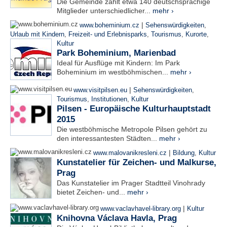
Die Gemeinde zählt etwa 140 deutschsprachige
Mitglieder unterschiedlicher...
mehr ›
|
www.boheminium.cz
Sehenswürdigkeiten
,
Urlaub mit Kindern
,
Freizeit- und Erlebnisparks
,
Tourismus
,
Kurorte
,
Kultur
Park Boheminium, Marienbad
Ideal für Ausflüge mit Kindern: Im Park
Boheminium im westböhmischen...
mehr ›
|
www.visitpilsen.eu
Sehenswürdigkeiten
,
Tourismus
,
Institutionen
,
Kultur
Pilsen - Europäische Kulturhauptstadt
2015
Die westböhmische Metropole Pilsen gehört zu
den interessantesten Städten...
mehr ›
|
www.malovanikresleni.cz
Bildung
,
Kultur
Kunstatelier für Zeichen- und Malkurse,
Prag
Das Kunstatelier im Prager Stadtteil Vinohrady
bietet Zeichen- und...
mehr ›
|
www.vaclavhavel-library.org
Kultur
Knihovna Václava Havla, Prag