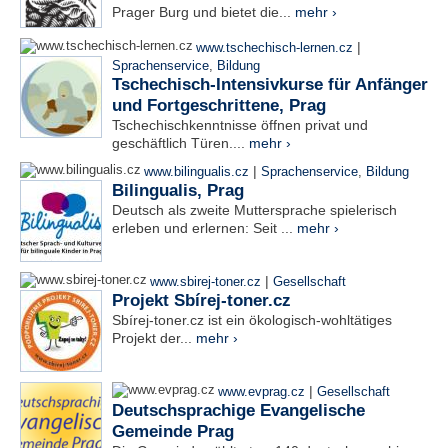
Prager Burg und bietet die...
mehr ›
|
www.tschechisch-lernen.cz
Sprachenservice
,
Bildung
Tschechisch-Intensivkurse für Anfänger
und Fortgeschrittene, Prag
Tschechischkenntnisse öffnen privat und
geschäftlich Türen....
mehr ›
|
www.bilingualis.cz
Sprachenservice
,
Bildung
Bilingualis, Prag
Deutsch als zweite Muttersprache spielerisch
erleben und erlernen: Seit ...
mehr ›
|
www.sbirej-toner.cz
Gesellschaft
Projekt Sbírej-toner.cz
Sbírej-toner.cz ist ein ökologisch-wohltätiges
Projekt der...
mehr ›
|
www.evprag.cz
Gesellschaft
Deutschsprachige Evangelische
Gemeinde Prag