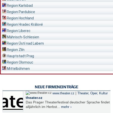
Region Karlsbad
Region Pardubice
Region Hochland
Region Hradec Králové
Region Liberec
Mährisch-Schlesien
Region Ústí nad Labem
Region Zlín
Hauptstadt Prag
Region Olomouc
Mittelböhmen
NEUE FIRMENEINTRÄGE
|
www.theater.cz
Theater, Oper
,
Kultur
theater.cz
Das Prager Theaterfestival deutscher Sprache findet
alljährlich im Herbst...
mehr ›