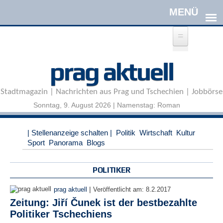
Direkt zum Inhalt
A
prag aktuell
n
m
e
Stadtmagazin | Nachrichten aus Prag und Tschechien | Jobbörse
l
d
Sonntag, 9. August 2026 | Namenstag: Roman
e
n
|
| Stellenanzeige schalten |
Politik
Wirtschaft
Kultur
R
Sport
Panorama
Blogs
e
g
i
POLITIKER
s
t
|
prag aktuell
Veröffentlicht am:
8.2.2017
r
Zeitung: Jiří Čunek ist der bestbezahlte
i
Politiker Tschechiens
e