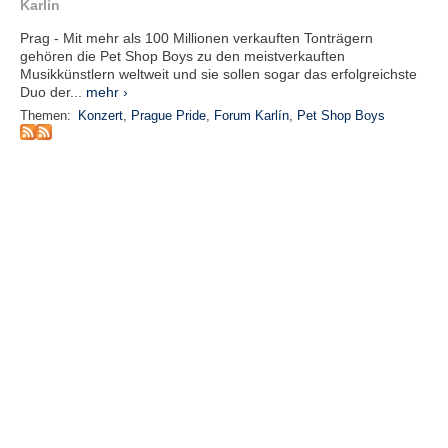
r
Karlín
e
Prag - Mit mehr als 100 Millionen verkauften Tonträgern
n
gehören die Pet Shop Boys zu den meistverkauften
Musikkünstlern weltweit und sie sollen sogar das erfolgreichste
B
Duo der...
mehr ›
E
Themen:
Konzert
,
Prague Pride
,
Forum Karlín
,
Pet Shop Boys
N
U
T
Z
E
R
A
N
M
E
L
D
U
N
G
B