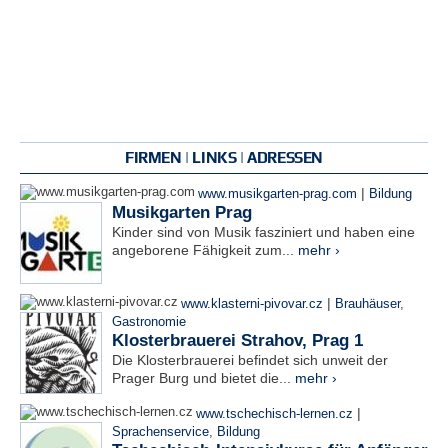
FIRMEN | LINKS | ADRESSEN
|
www.musikgarten-prag.com
Bildung
Musikgarten Prag
Kinder sind von Musik fasziniert und haben eine
angeborene Fähigkeit zum...
mehr ›
|
www.klasterni-pivovar.cz
Brauhäuser
,
Gastronomie
Klosterbrauerei Strahov, Prag 1
Die Klosterbrauerei befindet sich unweit der
Prager Burg und bietet die...
mehr ›
|
www.tschechisch-lernen.cz
Sprachenservice
,
Bildung