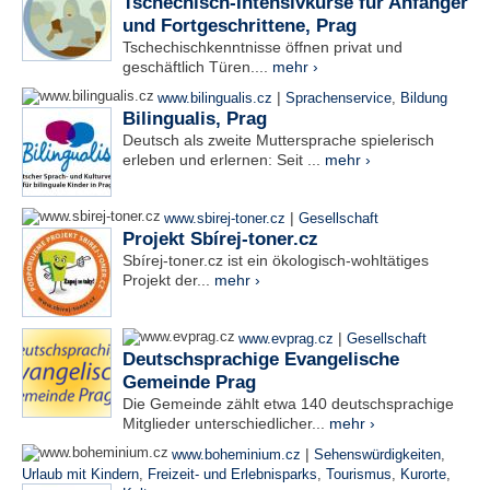
Tschechisch-Intensivkurse für Anfänger
und Fortgeschrittene, Prag
Tschechischkenntnisse öffnen privat und
geschäftlich Türen....
mehr ›
|
www.bilingualis.cz
Sprachenservice
,
Bildung
Bilingualis, Prag
Deutsch als zweite Muttersprache spielerisch
erleben und erlernen: Seit ...
mehr ›
|
www.sbirej-toner.cz
Gesellschaft
Projekt Sbírej-toner.cz
Sbírej-toner.cz ist ein ökologisch-wohltätiges
Projekt der...
mehr ›
|
www.evprag.cz
Gesellschaft
Deutschsprachige Evangelische
Gemeinde Prag
Die Gemeinde zählt etwa 140 deutschsprachige
Mitglieder unterschiedlicher...
mehr ›
|
www.boheminium.cz
Sehenswürdigkeiten
,
Urlaub mit Kindern
,
Freizeit- und Erlebnisparks
,
Tourismus
,
Kurorte
,