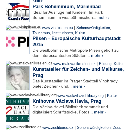
Kultur
Park Boheminium, Marienbad
Ideal für Ausflüge mit Kindern: Im Park
Boheminium im westböhmischen...
mehr ›
|
www.visitpilsen.eu
Sehenswürdigkeiten
,
Tourismus
,
Institutionen
,
Kultur
Pilsen - Europäische Kulturhauptstadt
2015
Die westböhmische Metropole Pilsen gehört zu
den interessantesten Städten...
mehr ›
|
www.malovanikresleni.cz
Bildung
,
Kultur
Kunstatelier für Zeichen- und Malkurse,
Prag
Das Kunstatelier im Prager Stadtteil Vinohrady
bietet Zeichen- und...
mehr ›
|
www.vaclavhavel-library.org
Kultur
Knihovna Václava Havla, Prag
Die Václav-Havel-Bibliothek sammelt und
digitalisiert Schriftstücke, Fotos...
mehr ›
|
www.zooliberec.cz
Sehenswürdigkeiten
,
Zoos