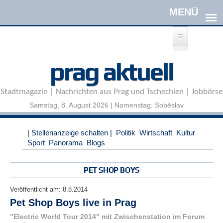
Direkt zum Inhalt
A
prag aktuell
n
m
e
Stadtmagazin | Nachrichten aus Prag und Tschechien | Jobbörse
l
d
Samstag, 8. August 2026 | Namenstag: Soběslav
e
n
|
| Stellenanzeige schalten |
Politik
Wirtschaft
Kultur
R
Sport
Panorama
Blogs
e
g
i
PET SHOP BOYS
s
t
Veröffentlicht am:
8.8.2014
r
Pet Shop Boys live in Prag
i
e
"Electric World Tour 2014" mit Zwischenstation im Forum