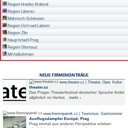
Region Hradec Králové
Region Liberec
Mährisch-Schlesien
Region Ústí nad Labem
Region Zlín
Hauptstadt Prag
Region Olomouc
Mittelböhmen
NEUE FIRMENEINTRÄGE
|
www.theater.cz
Theater, Oper
,
Kultur
theater.cz
Das Prager Theaterfestival deutscher Sprache findet
alljährlich im Herbst...
mehr ›
|
www.firemniparnik.cz
Tourismus
,
Gastronomie
Ausflugsdampfer Európé, Prag
Prag einmal aus anderer Perspektive erleben: