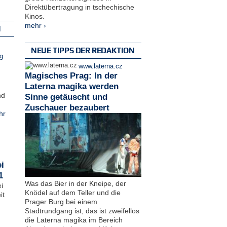
Direktübertragung in tschechische
Kinos.
mehr ›
N
NEUE TIPPS DER REDAKTION
g
www.laterna.cz
Magisches Prag: In der
Laterna magika werden
nd
Sinne getäuscht und
Zuschauer bezaubert
hr
i
1
Was das Bier in der Kneipe, der
i
Knödel auf dem Teller und die
it
Prager Burg bei einem
Stadtrundgang ist, das ist zweifellos
die Laterna magika im Bereich