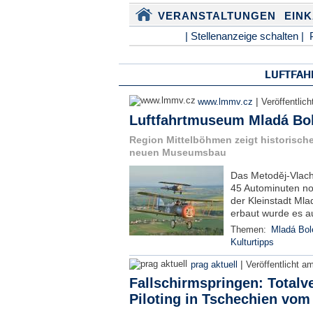
VERANSTALTUNGEN
EIN
| Stellenanzeige schalten |
LUFTFAH
|
www.lmmv.cz
Veröffentlic
Luftfahrtmuseum Mladá Bol
Region Mittelböhmen zeigt historisch
neuen Museumsbau
Das Metoděj-Vlach
45 Autominuten no
der Kleinstadt Ml
erbaut wurde es auf
Themen:
Mladá Bol
Kulturtipps
|
prag aktuell
Veröffentlicht a
Fallschirmspringen: Totalv
Piloting in Tschechien vom