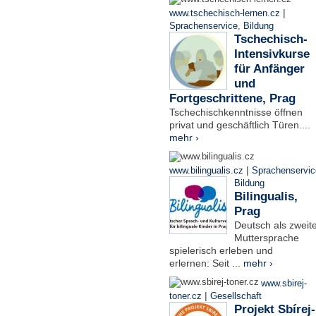
|
www.tschechisch-lernen.cz
Sprachenservice
,
Bildung
Tschechisch-
Intensivkurse
für Anfänger
und
Fortgeschrittene, Prag
Tschechischkenntnisse öffnen
privat und geschäftlich Türen....
mehr ›
|
www.bilingualis.cz
Sprachenservic
Bildung
Bilingualis,
Prag
Deutsch als zweit
Muttersprache
spielerisch erleben und
erlernen: Seit ...
mehr ›
www.sbirej-
|
toner.cz
Gesellschaft
Projekt Sbírej-