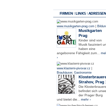
FIRMEN | LINKS | ADRESSE
|
www.musikgarten-prag.com
Bildun
Musikgarten
Prag
Kinder sind von
Musik fasziniert u
haben eine
angeborene Fähigkeit zum...
me
›
|
www.klasterni-pivovar.cz
Brauhäuser
,
Gastronomie
Klosterbrauere
Strahov, Prag 
Die Klosterbrauere
befindet sich unwe
der Prager Burg
und bietet die...
mehr ›