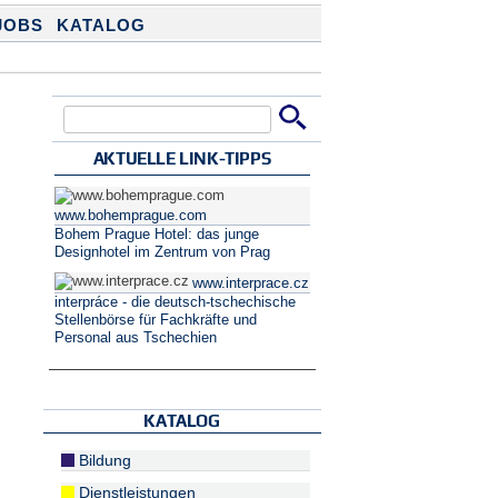
JOBS
KATALOG
Suche
Suchformular
AKTUELLE LINK-TIPPS
www.bohemprague.com
Bohem Prague Hotel: das junge
Designhotel im Zentrum von Prag
www.interprace.cz
interpráce - die deutsch-tschechische
Stellenbörse für Fachkräfte und
Personal aus Tschechien
KATALOG
Bildung
Dienstleistungen