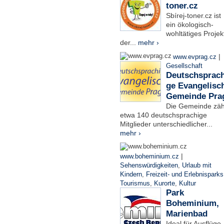
toner.cz
Sbírej-toner.cz ist
ein ökologisch-
wohltätiges Projek
der...
mehr ›
|
www.evprag.cz
Gesellschaft
Deutschsprach
ge Evangelisc
Gemeinde Pra
Die Gemeinde zäh
etwa 140 deutschsprachige
Mitglieder unterschiedlicher...
mehr ›
|
www.boheminium.cz
Sehenswürdigkeiten
,
Urlaub mit
Kindern
,
Freizeit- und Erlebnisparks
Tourismus
,
Kurorte
,
Kultur
Park
Boheminium,
Marienbad
Ideal für Ausflüge