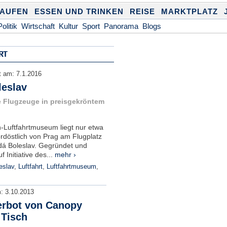
KAUFEN
ESSEN UND TRINKEN
REISE
MARKTPLATZ
Politik
Wirtschaft
Kultur
Sport
Panorama
Blogs
RT
ht am:
7.1.2016
eslav
e Flugzeuge in preisgekröntem
-Luftfahrtmuseum liegt nur etwa
rdöstlich von Prag am Flugplatz
adá Boleslav. Gegründet und
 Initiative des...
mehr ›
eslav
,
Luftfahrt
,
Luftfahrtmuseum
,
m:
3.10.2013
erbot von Canopy
 Tisch