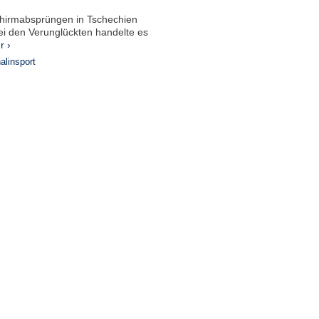
schirmabsprüngen in Tschechien
 den Verunglückten handelte es
r ›
alinsport