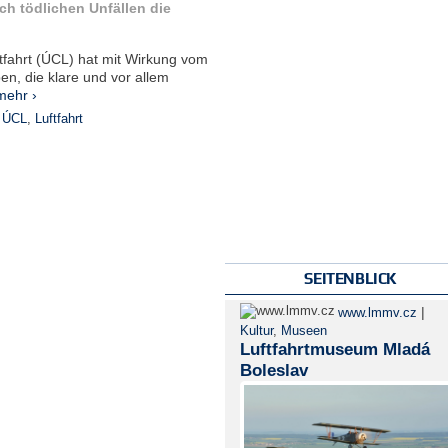
ach tödlichen Unfällen die
ftfahrt (ÚCL) hat mit Wirkung vom
n, die klare und vor allem
mehr ›
,
ÚCL
,
Luftfahrt
SEITENBLICK
|
www.lmmv.cz
Kultur
,
Museen
Luftfahrtmuseum Mladá
Boleslav