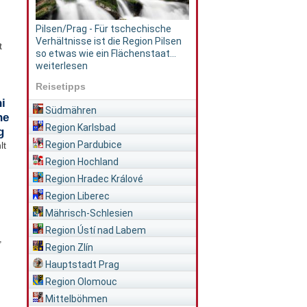
Pilsen/Prag - Für tschechische
Verhältnisse ist die Region Pilsen
t
so etwas wie ein Flächenstaat...
weiterlesen
Reisetipps
i
Südmähren
he
Region Karlsbad
g
Region Pardubice
lt
Region Hochland
Region Hradec Králové
Region Liberec
Mährisch-Schlesien
Region Ústí nad Labem
,
Region Zlín
Hauptstadt Prag
Region Olomouc
Mittelböhmen