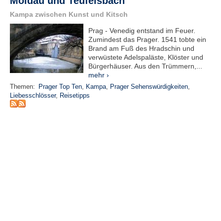
Moldau und Teufelsbach
e
Kampa zwischen Kunst und Kitsch
n
u
Prag - Venedig entstand im Feuer.
t
Zumindest das Prager. 1541 tobte ein
z
Brand am Fuß des Hradschin und
e
verwüstete Adelspaläste, Klöster und
r
Bürgerhäuser. Aus den Trümmern,...
n
mehr ›
a
Themen:
Prager Top Ten
,
Kampa
,
Prager Sehenswürdigkeiten
,
m
Liebesschlösser
,
Reisetipps
e
*
P
a
s
s
w
o
r
t
*