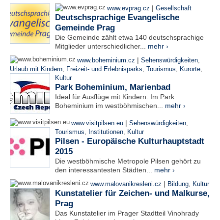
|
www.evprag.cz
Gesellschaft
Deutschsprachige Evangelische
Gemeinde Prag
Die Gemeinde zählt etwa 140 deutschsprachige
Mitglieder unterschiedlicher...
mehr ›
|
www.boheminium.cz
Sehenswürdigkeiten
,
Urlaub mit Kindern
,
Freizeit- und Erlebnisparks
,
Tourismus
,
Kurorte
,
Kultur
Park Boheminium, Marienbad
Ideal für Ausflüge mit Kindern: Im Park
Boheminium im westböhmischen...
mehr ›
|
www.visitpilsen.eu
Sehenswürdigkeiten
,
Tourismus
,
Institutionen
,
Kultur
Pilsen - Europäische Kulturhauptstadt
2015
Die westböhmische Metropole Pilsen gehört zu
den interessantesten Städten...
mehr ›
|
www.malovanikresleni.cz
Bildung
,
Kultur
Kunstatelier für Zeichen- und Malkurse,
Prag
Das Kunstatelier im Prager Stadtteil Vinohrady