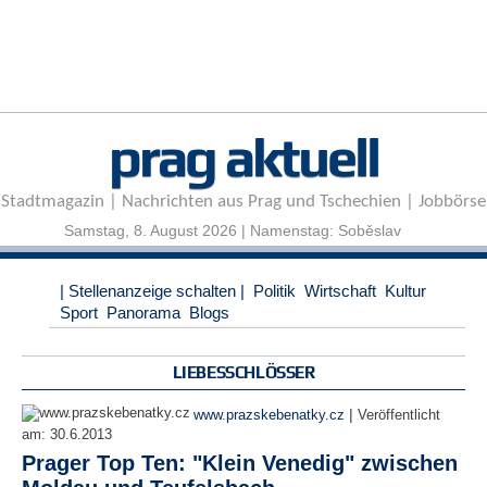
r
e
n
B
E
prag aktuell
N
U
T
Stadtmagazin | Nachrichten aus Prag und Tschechien | Jobbörse
Z
E
Samstag, 8. August 2026 | Namenstag: Soběslav
R
A
| Stellenanzeige schalten |
Politik
Wirtschaft
Kultur
N
Sport
Panorama
Blogs
M
E
L
LIEBESSCHLÖSSER
D
U
|
www.prazskebenatky.cz
Veröffentlicht
N
am:
30.6.2013
G
Prager Top Ten: "Klein Venedig" zwischen
B