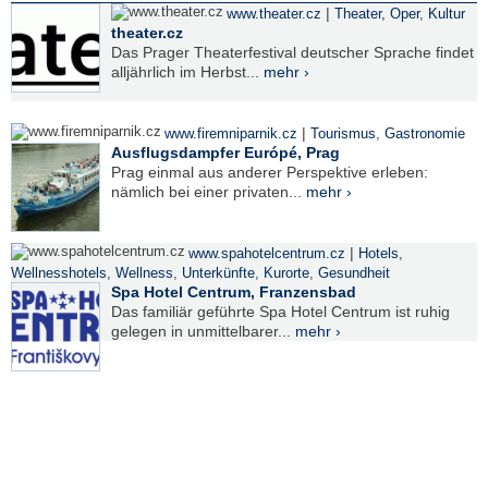
|
www.theater.cz
Theater, Oper
,
Kultur
theater.cz
Das Prager Theaterfestival deutscher Sprache findet
alljährlich im Herbst...
mehr ›
|
www.firemniparnik.cz
Tourismus
,
Gastronomie
Ausflugsdampfer Európé, Prag
Prag einmal aus anderer Perspektive erleben:
nämlich bei einer privaten...
mehr ›
|
www.spahotelcentrum.cz
Hotels
,
Wellnesshotels
,
Wellness
,
Unterkünfte
,
Kurorte
,
Gesundheit
Spa Hotel Centrum, Franzensbad
Das familiär geführte Spa Hotel Centrum ist ruhig
gelegen in unmittelbarer...
mehr ›