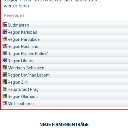
weiterlesen
Reisetipps
Südmähren
Region Karlsbad
Region Pardubice
Region Hochland
Region Hradec Králové
Region Liberec
Mährisch-Schlesien
Region Ústí nad Labem
Region Zlín
Hauptstadt Prag
Region Olomouc
Mittelböhmen
NEUE FIRMENEINTRÄGE