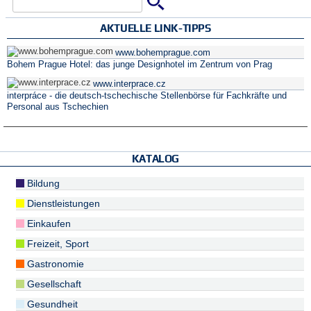
Suche
Suchformular
AKTUELLE LINK-TIPPS
www.bohemprague.com
Bohem Prague Hotel: das junge Designhotel im Zentrum von Prag
www.interprace.cz
interpráce - die deutsch-tschechische Stellenbörse für Fachkräfte und
Personal aus Tschechien
KATALOG
Bildung
Dienstleistungen
Einkaufen
Freizeit, Sport
Gastronomie
Gesellschaft
Gesundheit