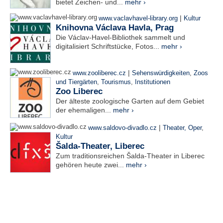
bietet Zeichen- und...
mehr ›
|
www.vaclavhavel-library.org
Kultur
Knihovna Václava Havla, Prag
Die Václav-Havel-Bibliothek sammelt und
digitalisiert Schriftstücke, Fotos...
mehr ›
|
www.zooliberec.cz
Sehenswürdigkeiten
,
Zoos
und Tiergärten
,
Tourismus
,
Institutionen
Zoo Liberec
Der älteste zoologische Garten auf dem Gebiet
der ehemaligen...
mehr ›
|
www.saldovo-divadlo.cz
Theater, Oper
,
Kultur
Šalda-Theater, Liberec
Zum traditionsreichen Šalda-Theater in Liberec
gehören heute zwei...
mehr ›