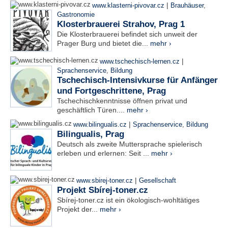
|
www.klasterni-pivovar.cz
Brauhäuser
,
Gastronomie
Klosterbrauerei Strahov, Prag 1
Die Klosterbrauerei befindet sich unweit der
Prager Burg und bietet die...
mehr ›
|
www.tschechisch-lernen.cz
Sprachenservice
,
Bildung
Tschechisch-Intensivkurse für Anfänger
und Fortgeschrittene, Prag
Tschechischkenntnisse öffnen privat und
geschäftlich Türen....
mehr ›
|
www.bilingualis.cz
Sprachenservice
,
Bildung
Bilingualis, Prag
Deutsch als zweite Muttersprache spielerisch
erleben und erlernen: Seit ...
mehr ›
|
www.sbirej-toner.cz
Gesellschaft
Projekt Sbírej-toner.cz
Sbírej-toner.cz ist ein ökologisch-wohltätiges
Projekt der...
mehr ›