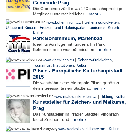
Gemeinde Prag
Die Gemeinde zählt etwa 140 deutschsprachige
Mitglieder unterschiedlicher...
mehr ›
|
www.boheminium.cz
Sehenswürdigkeiten
,
Urlaub mit Kindern
,
Freizeit- und Erlebnisparks
,
Tourismus
,
Kurorte
,
Kultur
Park Boheminium, Marienbad
Ideal für Ausflüge mit Kindern: Im Park
Boheminium im westböhmischen...
mehr ›
|
www.visitpilsen.eu
Sehenswürdigkeiten
,
Tourismus
,
Institutionen
,
Kultur
Pilsen - Europäische Kulturhauptstadt
2015
Die westböhmische Metropole Pilsen gehört zu
den interessantesten Städten...
mehr ›
|
www.malovanikresleni.cz
Bildung
,
Kultur
Kunstatelier für Zeichen- und Malkurse,
Prag
Das Kunstatelier im Prager Stadtteil Vinohrady
bietet Zeichen- und...
mehr ›
|
www.vaclavhavel-library.org
Kultur