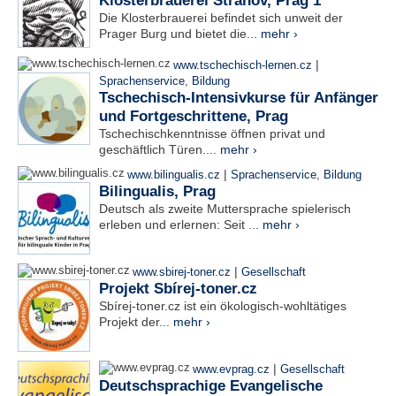
Klosterbrauerei Strahov, Prag 1
Die Klosterbrauerei befindet sich unweit der
Prager Burg und bietet die...
mehr ›
|
www.tschechisch-lernen.cz
Sprachenservice
,
Bildung
Tschechisch-Intensivkurse für Anfänger
und Fortgeschrittene, Prag
Tschechischkenntnisse öffnen privat und
geschäftlich Türen....
mehr ›
|
www.bilingualis.cz
Sprachenservice
,
Bildung
Bilingualis, Prag
Deutsch als zweite Muttersprache spielerisch
erleben und erlernen: Seit ...
mehr ›
|
www.sbirej-toner.cz
Gesellschaft
Projekt Sbírej-toner.cz
Sbírej-toner.cz ist ein ökologisch-wohltätiges
Projekt der...
mehr ›
|
www.evprag.cz
Gesellschaft
Deutschsprachige Evangelische