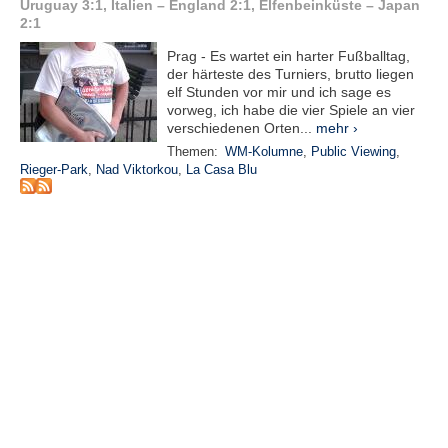
r
Uruguay 3:1, Italien – England 2:1, Elfenbeinküste – Japan
e
2:1
n
Prag - Es wartet ein harter Fußballtag,
der härteste des Turniers, brutto liegen
B
elf Stunden vor mir und ich sage es
E
vorweg, ich habe die vier Spiele an vier
verschiedenen Orten...
mehr ›
N
U
Themen:
WM-Kolumne
,
Public Viewing
,
T
Rieger-Park
,
Nad Viktorkou
,
La Casa Blu
Z
E
R
A
N
M
E
L
D
U
N
G
B