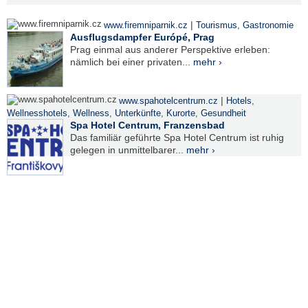
|
www.firemniparnik.cz
Tourismus
,
Gastronomie
Ausflugsdampfer Európé, Prag
Prag einmal aus anderer Perspektive erleben:
nämlich bei einer privaten...
mehr ›
|
www.spahotelcentrum.cz
Hotels
,
Wellnesshotels
,
Wellness
,
Unterkünfte
,
Kurorte
,
Gesundheit
Spa Hotel Centrum, Franzensbad
Das familiär geführte Spa Hotel Centrum ist ruhig
gelegen in unmittelbarer...
mehr ›