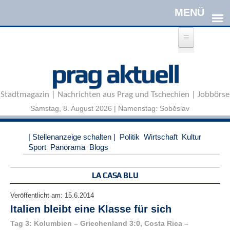
Direkt zum Inhalt
A
prag aktuell
n
m
e
Stadtmagazin | Nachrichten aus Prag und Tschechien | Jobbörse
l
d
Samstag, 8. August 2026 | Namenstag: Soběslav
e
n
|
| Stellenanzeige schalten |
Politik
Wirtschaft
Kultur
R
Sport
Panorama
Blogs
e
g
i
LA CASA BLU
s
t
Veröffentlicht am:
15.6.2014
r
Italien bleibt eine Klasse für sich
i
e
Tag 3: Kolumbien – Griechenland 3:0, Costa Rica –