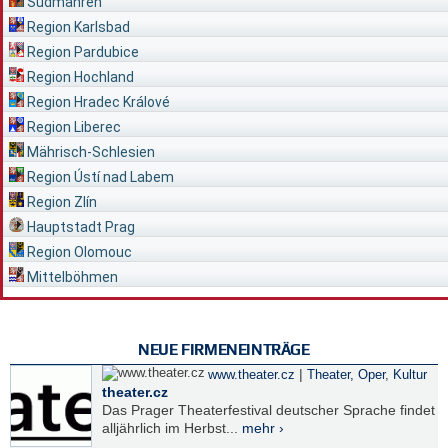
Südmähren
Region Karlsbad
Region Pardubice
Region Hochland
Region Hradec Králové
Region Liberec
Mährisch-Schlesien
Region Ústí nad Labem
Region Zlín
Hauptstadt Prag
Region Olomouc
Mittelböhmen
NEUE FIRMENEINTRÄGE
|
www.theater.cz
Theater, Oper
,
Kultur
theater.cz
Das Prager Theaterfestival deutscher Sprache findet
alljährlich im Herbst...
mehr ›