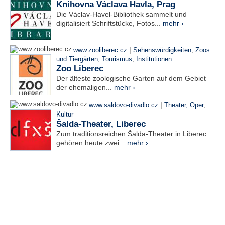
Knihovna Václava Havla, Prag
Die Václav-Havel-Bibliothek sammelt und
digitalisiert Schriftstücke, Fotos...
mehr ›
|
www.zooliberec.cz
Sehenswürdigkeiten
,
Zoos
und Tiergärten
,
Tourismus
,
Institutionen
Zoo Liberec
Der älteste zoologische Garten auf dem Gebiet
der ehemaligen...
mehr ›
|
www.saldovo-divadlo.cz
Theater, Oper
,
Kultur
Šalda-Theater, Liberec
Zum traditionsreichen Šalda-Theater in Liberec
gehören heute zwei...
mehr ›