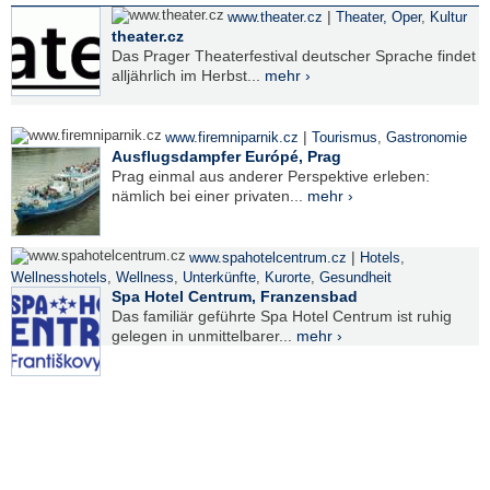
|
www.theater.cz
Theater, Oper
,
Kultur
theater.cz
Das Prager Theaterfestival deutscher Sprache findet
alljährlich im Herbst...
mehr ›
|
www.firemniparnik.cz
Tourismus
,
Gastronomie
Ausflugsdampfer Európé, Prag
Prag einmal aus anderer Perspektive erleben:
nämlich bei einer privaten...
mehr ›
|
www.spahotelcentrum.cz
Hotels
,
Wellnesshotels
,
Wellness
,
Unterkünfte
,
Kurorte
,
Gesundheit
Spa Hotel Centrum, Franzensbad
Das familiär geführte Spa Hotel Centrum ist ruhig
gelegen in unmittelbarer...
mehr ›