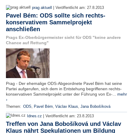
|
prag aktuell
Veröffentlicht am:
27.8.2013
Pavel Bém: ODS sollte sich rechts-
konservativem Sammelprojekt
anschließen
Prags Ex-Oberbürgermeister sieht für ODS "keine andere
Chance auf Rettung"
Prag - Der ehemalige ODS-Abgeordnete Pavel Bém hat seine
Partei aufgerufen, sich dem in Entstehung begriffenen rechts-
konservativen Sammelprojekt unter der Führung von Ex-...
mehr
›
Themen:
ODS
,
Pavel Bém
,
Václav Klaus
,
Jana Bobošíková
|
Idnes.cz
Veröffentlicht am:
23.8.2013
Treffen von Jana Bobošíková und Václav
Klaus nährt Spekulationen um Bildung