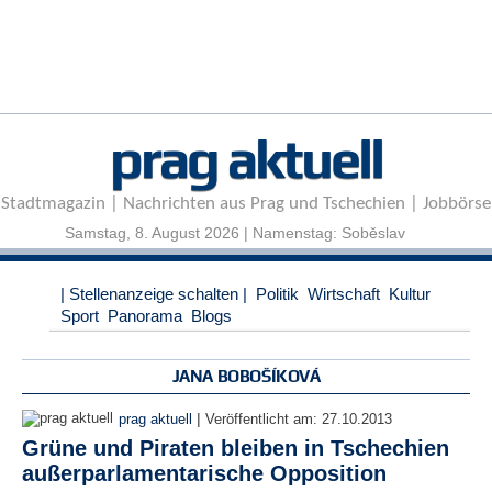
r
e
n
B
E
prag aktuell
N
U
T
Stadtmagazin | Nachrichten aus Prag und Tschechien | Jobbörse
Z
E
Samstag, 8. August 2026 | Namenstag: Soběslav
R
A
| Stellenanzeige schalten |
Politik
Wirtschaft
Kultur
N
Sport
Panorama
Blogs
M
E
L
JANA BOBOŠÍKOVÁ
D
U
|
prag aktuell
Veröffentlicht am:
27.10.2013
N
Grüne und Piraten bleiben in Tschechien
G
außerparlamentarische Opposition
B