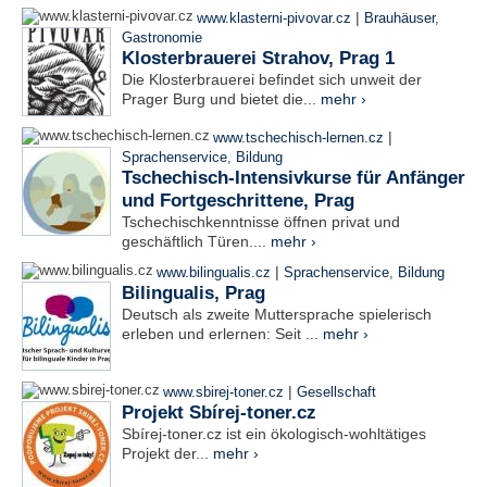
|
www.klasterni-pivovar.cz
Brauhäuser
,
Gastronomie
Klosterbrauerei Strahov, Prag 1
Die Klosterbrauerei befindet sich unweit der
Prager Burg und bietet die...
mehr ›
|
www.tschechisch-lernen.cz
Sprachenservice
,
Bildung
Tschechisch-Intensivkurse für Anfänger
und Fortgeschrittene, Prag
Tschechischkenntnisse öffnen privat und
geschäftlich Türen....
mehr ›
|
www.bilingualis.cz
Sprachenservice
,
Bildung
Bilingualis, Prag
Deutsch als zweite Muttersprache spielerisch
erleben und erlernen: Seit ...
mehr ›
|
www.sbirej-toner.cz
Gesellschaft
Projekt Sbírej-toner.cz
Sbírej-toner.cz ist ein ökologisch-wohltätiges
Projekt der...
mehr ›