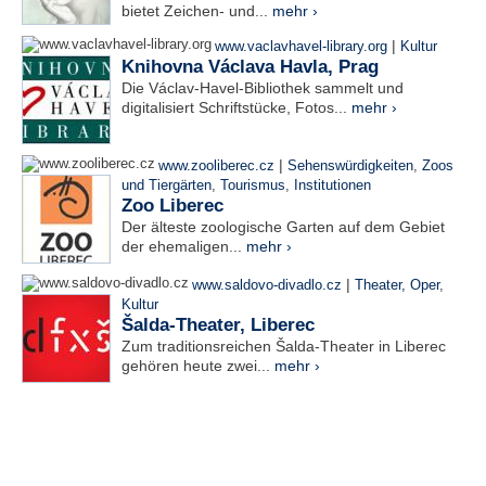
bietet Zeichen- und...
mehr ›
|
www.vaclavhavel-library.org
Kultur
Knihovna Václava Havla, Prag
Die Václav-Havel-Bibliothek sammelt und
digitalisiert Schriftstücke, Fotos...
mehr ›
|
www.zooliberec.cz
Sehenswürdigkeiten
,
Zoos
und Tiergärten
,
Tourismus
,
Institutionen
Zoo Liberec
Der älteste zoologische Garten auf dem Gebiet
der ehemaligen...
mehr ›
|
www.saldovo-divadlo.cz
Theater, Oper
,
Kultur
Šalda-Theater, Liberec
Zum traditionsreichen Šalda-Theater in Liberec
gehören heute zwei...
mehr ›