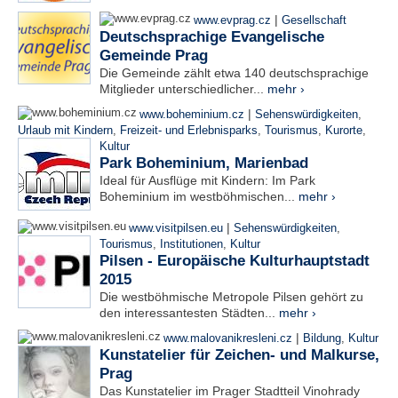
|
www.evprag.cz
Gesellschaft
Deutschsprachige Evangelische
Gemeinde Prag
Die Gemeinde zählt etwa 140 deutschsprachige
Mitglieder unterschiedlicher...
mehr ›
|
www.boheminium.cz
Sehenswürdigkeiten
,
Urlaub mit Kindern
,
Freizeit- und Erlebnisparks
,
Tourismus
,
Kurorte
,
Kultur
Park Boheminium, Marienbad
Ideal für Ausflüge mit Kindern: Im Park
Boheminium im westböhmischen...
mehr ›
|
www.visitpilsen.eu
Sehenswürdigkeiten
,
Tourismus
,
Institutionen
,
Kultur
Pilsen - Europäische Kulturhauptstadt
2015
Die westböhmische Metropole Pilsen gehört zu
den interessantesten Städten...
mehr ›
|
www.malovanikresleni.cz
Bildung
,
Kultur
Kunstatelier für Zeichen- und Malkurse,
Prag
Das Kunstatelier im Prager Stadtteil Vinohrady