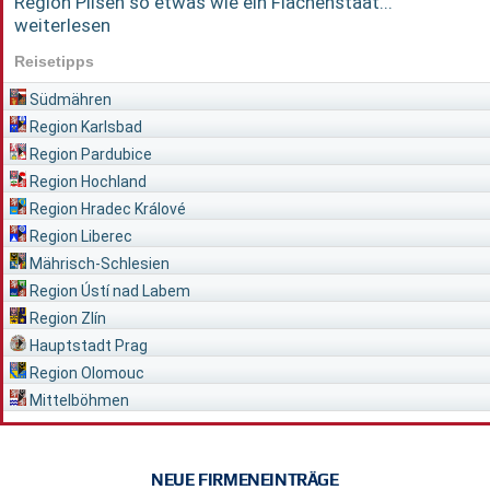
Region Pilsen so etwas wie ein Flächenstaat...
weiterlesen
Reisetipps
Südmähren
Region Karlsbad
Region Pardubice
Region Hochland
Region Hradec Králové
Region Liberec
Mährisch-Schlesien
Region Ústí nad Labem
Region Zlín
Hauptstadt Prag
Region Olomouc
Mittelböhmen
NEUE FIRMENEINTRÄGE