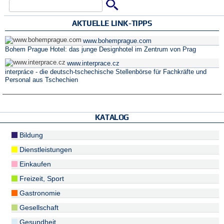
Suche
Suchformular
AKTUELLE LINK-TIPPS
www.bohemprague.com
Bohem Prague Hotel: das junge Designhotel im Zentrum von Prag
www.interprace.cz
interpráce - die deutsch-tschechische Stellenbörse für Fachkräfte und
Personal aus Tschechien
KATALOG
Bildung
Dienstleistungen
Einkaufen
Freizeit, Sport
Gastronomie
Gesellschaft
Gesundheit