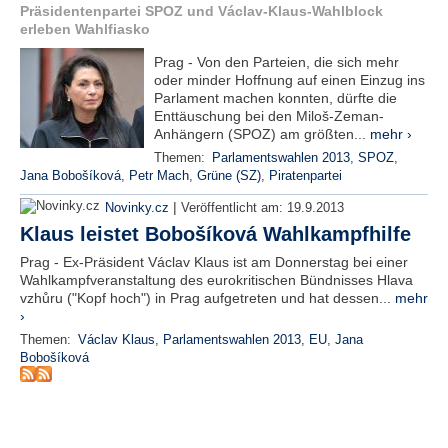
Präsidentenpartei SPOZ und Václav-Klaus-Wahlblock
e
erleben Wahlfiasko
n
u
Prag - Von den Parteien, die sich mehr
t
oder minder Hoffnung auf einen Einzug ins
z
Parlament machen konnten, dürfte die
e
Enttäuschung bei den Miloš-Zeman-
r
Anhängern (SPOZ) am größten...
mehr ›
n
Themen:
Parlamentswahlen 2013
,
SPOZ
,
a
Jana Bobošíková
,
Petr Mach
,
Grüne (SZ)
,
Piratenpartei
m
e
|
Novinky.cz
Veröffentlicht am:
19.9.2013
*
Klaus leistet Bobošíková Wahlkampfhilfe
Prag - Ex-Präsident Václav Klaus ist am Donnerstag bei einer
P
Wahlkampfveranstaltung des eurokritischen Bündnisses Hlava
a
vzhůru ("Kopf hoch") in Prag aufgetreten und hat dessen...
mehr
s
›
s
Themen:
Václav Klaus
,
Parlamentswahlen 2013
,
EU
,
Jana
w
Bobošíková
o
r
t
*