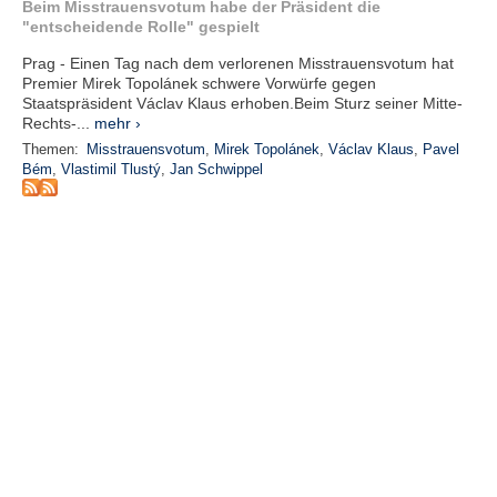
Beim Misstrauensvotum habe der Präsident die
e
"entscheidende Rolle" gespielt
n
u
Prag - Einen Tag nach dem verlorenen Misstrauensvotum hat
t
Premier Mirek Topolánek schwere Vorwürfe gegen
z
Staatspräsident Václav Klaus erhoben.Beim Sturz seiner Mitte-
e
Rechts-...
mehr ›
r
Themen:
Misstrauensvotum
,
Mirek Topolánek
,
Václav Klaus
,
Pavel
n
Bém
,
Vlastimil Tlustý
,
Jan Schwippel
a
m
e
*
P
a
s
s
w
o
r
t
*