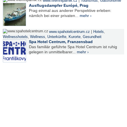
|
www.firemniparnik.cz
Tourismus
,
Gastronomie
Ausflugsdampfer Európé, Prag
Prag einmal aus anderer Perspektive erleben:
nämlich bei einer privaten...
mehr ›
|
www.spahotelcentrum.cz
Hotels
,
Wellnesshotels
,
Wellness
,
Unterkünfte
,
Kurorte
,
Gesundheit
Spa Hotel Centrum, Franzensbad
Das familiär geführte Spa Hotel Centrum ist ruhig
gelegen in unmittelbarer...
mehr ›