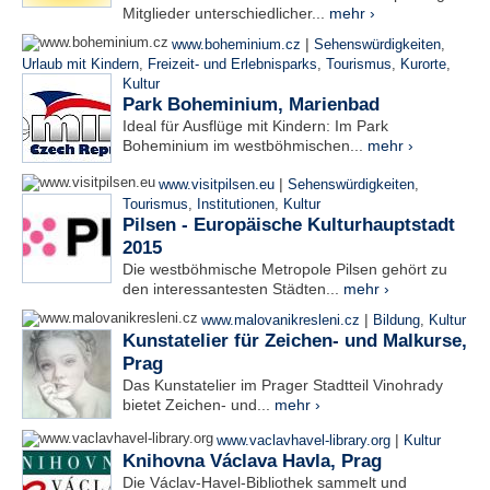
Mitglieder unterschiedlicher...
mehr ›
|
www.boheminium.cz
Sehenswürdigkeiten
,
Urlaub mit Kindern
,
Freizeit- und Erlebnisparks
,
Tourismus
,
Kurorte
,
Kultur
Park Boheminium, Marienbad
Ideal für Ausflüge mit Kindern: Im Park
Boheminium im westböhmischen...
mehr ›
|
www.visitpilsen.eu
Sehenswürdigkeiten
,
Tourismus
,
Institutionen
,
Kultur
Pilsen - Europäische Kulturhauptstadt
2015
Die westböhmische Metropole Pilsen gehört zu
den interessantesten Städten...
mehr ›
|
www.malovanikresleni.cz
Bildung
,
Kultur
Kunstatelier für Zeichen- und Malkurse,
Prag
Das Kunstatelier im Prager Stadtteil Vinohrady
bietet Zeichen- und...
mehr ›
|
www.vaclavhavel-library.org
Kultur
Knihovna Václava Havla, Prag
Die Václav-Havel-Bibliothek sammelt und