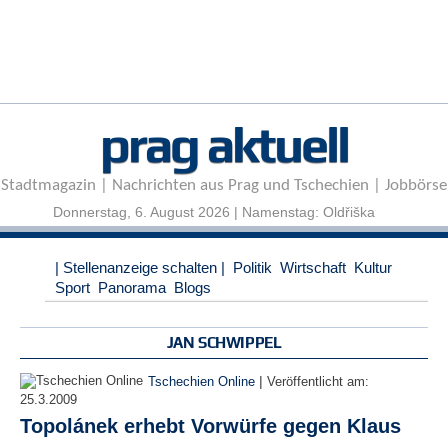
r
e
n
B
E
prag aktuell
N
U
T
Stadtmagazin | Nachrichten aus Prag und Tschechien | Jobbörse
Z
E
Donnerstag, 6. August 2026 | Namenstag: Oldřiška
R
A
| Stellenanzeige schalten |
Politik
Wirtschaft
Kultur
N
Sport
Panorama
Blogs
M
E
L
JAN SCHWIPPEL
D
U
|
Tschechien Online
Veröffentlicht am:
N
25.3.2009
G
Topolánek erhebt Vorwürfe gegen Klaus
B