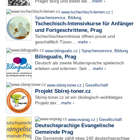
Prager Burg und bietet die...
mehr ›
|
www.tschechisch-lernen.cz
Sprachenservice
,
Bildung
Tschechisch-Intensivkurse für Anfänger
und Fortgeschrittene, Prag
Tschechischkenntnisse öffnen privat und
geschäftlich Türen....
mehr ›
|
www.bilingualis.cz
Sprachenservice
,
Bildung
Bilingualis, Prag
Deutsch als zweite Muttersprache spielerisch
erleben und erlernen: Seit ...
mehr ›
|
www.sbirej-toner.cz
Gesellschaft
Projekt Sbírej-toner.cz
Sbírej-toner.cz ist ein ökologisch-wohltätiges
Projekt der...
mehr ›
|
www.evprag.cz
Gesellschaft
Deutschsprachige Evangelische
Gemeinde Prag
Die Gemeinde zählt etwa 140 deutschsprachige