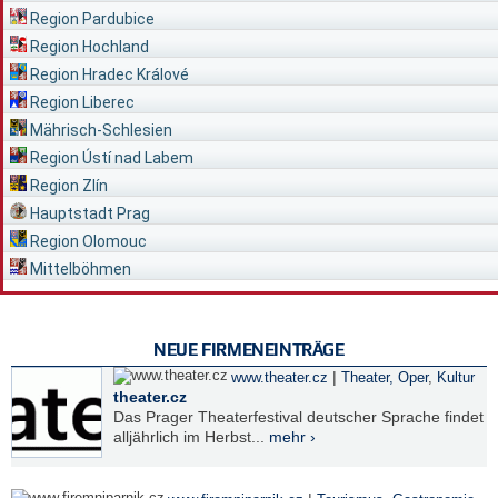
Region Pardubice
Region Hochland
Region Hradec Králové
Region Liberec
Mährisch-Schlesien
Region Ústí nad Labem
Region Zlín
Hauptstadt Prag
Region Olomouc
Mittelböhmen
NEUE FIRMENEINTRÄGE
|
www.theater.cz
Theater, Oper
,
Kultur
theater.cz
Das Prager Theaterfestival deutscher Sprache findet
alljährlich im Herbst...
mehr ›