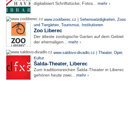
digitalisiert Schriftstücke, Fotos...
mehr ›
|
www.zooliberec.cz
Sehenswürdigkeiten
,
Zoos
und Tiergärten
,
Tourismus
,
Institutionen
Zoo Liberec
Der älteste zoologische Garten auf dem Gebiet
der ehemaligen...
mehr ›
|
www.saldovo-divadlo.cz
Theater, Oper
,
Kultur
Šalda-Theater, Liberec
Zum traditionsreichen Šalda-Theater in Liberec
gehören heute zwei...
mehr ›