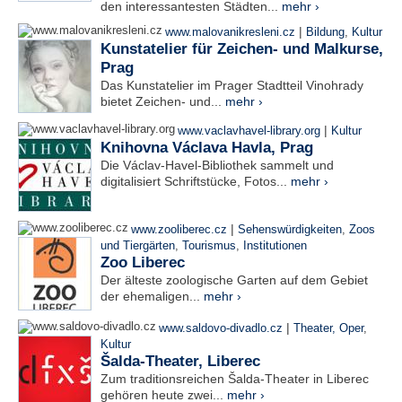
den interessantesten Städten...
mehr ›
|
www.malovanikresleni.cz
Bildung
,
Kultur
Kunstatelier für Zeichen- und Malkurse,
Prag
Das Kunstatelier im Prager Stadtteil Vinohrady
bietet Zeichen- und...
mehr ›
|
www.vaclavhavel-library.org
Kultur
Knihovna Václava Havla, Prag
Die Václav-Havel-Bibliothek sammelt und
digitalisiert Schriftstücke, Fotos...
mehr ›
|
www.zooliberec.cz
Sehenswürdigkeiten
,
Zoos
und Tiergärten
,
Tourismus
,
Institutionen
Zoo Liberec
Der älteste zoologische Garten auf dem Gebiet
der ehemaligen...
mehr ›
|
www.saldovo-divadlo.cz
Theater, Oper
,
Kultur
Šalda-Theater, Liberec
Zum traditionsreichen Šalda-Theater in Liberec
gehören heute zwei...
mehr ›