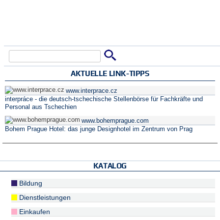
Suche
Suchformular
AKTUELLE LINK-TIPPS
www.interprace.cz
interpráce - die deutsch-tschechische Stellenbörse für Fachkräfte und
Personal aus Tschechien
www.bohemprague.com
Bohem Prague Hotel: das junge Designhotel im Zentrum von Prag
KATALOG
Bildung
Dienstleistungen
Einkaufen