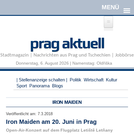
Direkt zum Inhalt
A
prag aktuell
n
m
e
Stadtmagazin | Nachrichten aus Prag und Tschechien | Jobbörse
l
d
Donnerstag, 6. August 2026 | Namenstag: Oldřiška
e
n
|
| Stellenanzeige schalten |
Politik
Wirtschaft
Kultur
R
Sport
Panorama
Blogs
e
g
i
IRON MAIDEN
s
t
Veröffentlicht am:
7.3.2018
r
Iron Maiden am 20. Juni in Prag
i
e
Open-Air-Konzert auf dem Flugplatz Letiště Letňany