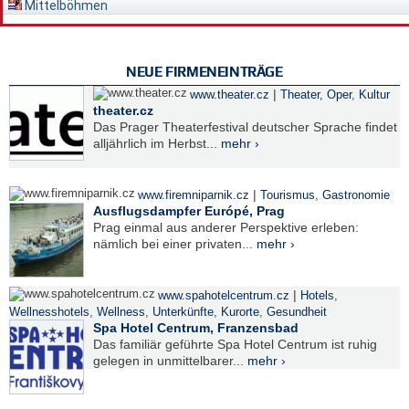
Mittelböhmen
NEUE FIRMENEINTRÄGE
|
www.theater.cz
Theater, Oper
,
Kultur
theater.cz
Das Prager Theaterfestival deutscher Sprache findet
alljährlich im Herbst...
mehr ›
|
www.firemniparnik.cz
Tourismus
,
Gastronomie
Ausflugsdampfer Európé, Prag
Prag einmal aus anderer Perspektive erleben:
nämlich bei einer privaten...
mehr ›
|
www.spahotelcentrum.cz
Hotels
,
Wellnesshotels
,
Wellness
,
Unterkünfte
,
Kurorte
,
Gesundheit
Spa Hotel Centrum, Franzensbad
Das familiär geführte Spa Hotel Centrum ist ruhig
gelegen in unmittelbarer...
mehr ›