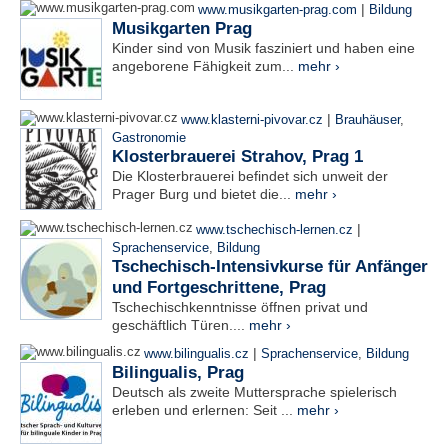
|
www.musikgarten-prag.com
Bildung
Musikgarten Prag
Kinder sind von Musik fasziniert und haben eine
angeborene Fähigkeit zum...
mehr ›
|
www.klasterni-pivovar.cz
Brauhäuser
,
Gastronomie
Klosterbrauerei Strahov, Prag 1
Die Klosterbrauerei befindet sich unweit der
Prager Burg und bietet die...
mehr ›
|
www.tschechisch-lernen.cz
Sprachenservice
,
Bildung
Tschechisch-Intensivkurse für Anfänger
und Fortgeschrittene, Prag
Tschechischkenntnisse öffnen privat und
geschäftlich Türen....
mehr ›
|
www.bilingualis.cz
Sprachenservice
,
Bildung
Bilingualis, Prag
Deutsch als zweite Muttersprache spielerisch
erleben und erlernen: Seit ...
mehr ›