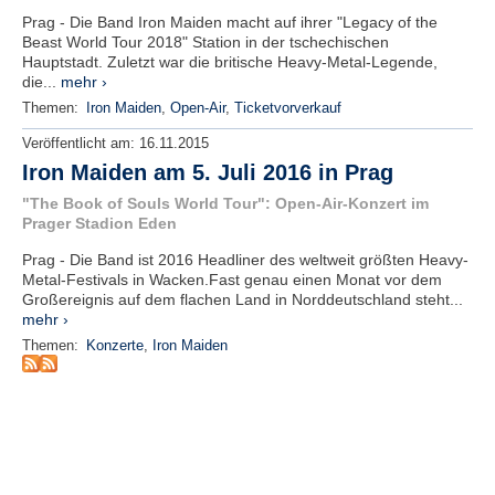
r
Prag - Die Band Iron Maiden macht auf ihrer "Legacy of the
e
Beast World Tour 2018" Station in der tschechischen
n
Hauptstadt. Zuletzt war die britische Heavy-Metal-Legende,
die...
mehr ›
B
Themen:
Iron Maiden
,
Open-Air
,
Ticketvorverkauf
E
N
Veröffentlicht am:
16.11.2015
U
Iron Maiden am 5. Juli 2016 in Prag
T
"The Book of Souls World Tour": Open-Air-Konzert im
Z
Prager Stadion Eden
E
R
Prag - Die Band ist 2016 Headliner des weltweit größten Heavy-
A
Metal-Festivals in Wacken.Fast genau einen Monat vor dem
N
Großereignis auf dem flachen Land in Norddeutschland steht...
M
mehr ›
E
Themen:
Konzerte
,
Iron Maiden
L
D
U
N
G
B