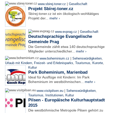
|
www.sbirej-toner.cz
Gesellschaft
Projekt Sbírej-toner.cz
Sbírej-toner.cz ist ein ökologisch-wohltätiges
Projekt der...
mehr ›
|
www.evprag.cz
Gesellschaft
Deutschsprachige Evangelische
Gemeinde Prag
Die Gemeinde zählt etwa 140 deutschsprachige
Mitglieder unterschiedlicher...
mehr ›
|
www.boheminium.cz
Sehenswürdigkeiten
,
Urlaub mit Kindern
,
Freizeit- und Erlebnisparks
,
Tourismus
,
Kurorte
,
Kultur
Park Boheminium, Marienbad
Ideal für Ausflüge mit Kindern: Im Park
Boheminium im westböhmischen...
mehr ›
|
www.visitpilsen.eu
Sehenswürdigkeiten
,
Tourismus
,
Institutionen
,
Kultur
Pilsen - Europäische Kulturhauptstadt
2015
Die westböhmische Metropole Pilsen gehört zu