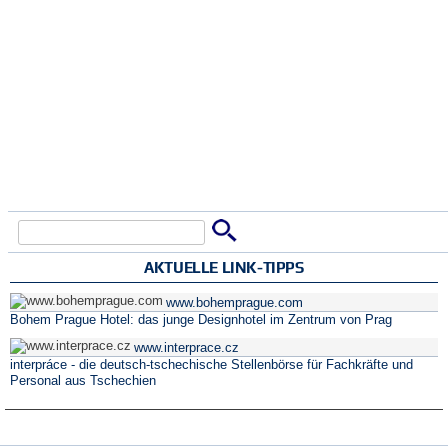
Suche
Suchformular
AKTUELLE LINK-TIPPS
www.bohemprague.com
Bohem Prague Hotel: das junge Designhotel im Zentrum von Prag
www.interprace.cz
interpráce - die deutsch-tschechische Stellenbörse für Fachkräfte und
Personal aus Tschechien