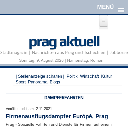
Direkt zum Inhalt
A
prag aktuell
n
m
e
Stadtmagazin | Nachrichten aus Prag und Tschechien | Jobbörse
l
d
Sonntag, 9. August 2026 | Namenstag: Roman
e
n
|
| Stellenanzeige schalten |
Politik
Wirtschaft
Kultur
R
Sport
Panorama
Blogs
e
g
i
DAMPFERFAHRTEN
s
t
Veröffentlicht am:
2.11.2021
r
Firmenausflugsdampfer Európé, Prag
i
e
Prag - Spezielle Fahrten und Dienste für Firmen auf einem