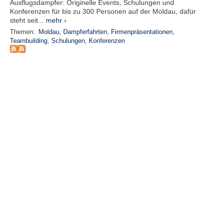
r
Ausflugsdampfer: Originelle Events, Schulungen und
e
Konferenzen für bis zu 300 Personen auf der Moldau, dafür
steht seit...
mehr ›
n
Themen:
Moldau
,
Dampferfahrten
,
Firmenpräsentationen
,
Teambuilding
,
Schulungen
,
Konferenzen
B
E
N
U
T
Z
E
R
A
N
M
E
L
D
U
N
G
B