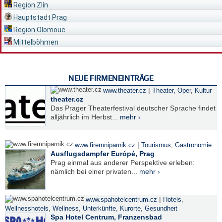
Region Zlín
Hauptstadt Prag
Region Olomouc
Mittelböhmen
NEUE FIRMENEINTRÄGE
|
www.theater.cz
Theater, Oper
,
Kultur
theater.cz
Das Prager Theaterfestival deutscher Sprache findet
alljährlich im Herbst...
mehr ›
|
www.firemniparnik.cz
Tourismus
,
Gastronomie
Ausflugsdampfer Európé, Prag
Prag einmal aus anderer Perspektive erleben:
nämlich bei einer privaten...
mehr ›
|
www.spahotelcentrum.cz
Hotels
,
Wellnesshotels
,
Wellness
,
Unterkünfte
,
Kurorte
,
Gesundheit
Spa Hotel Centrum, Franzensbad