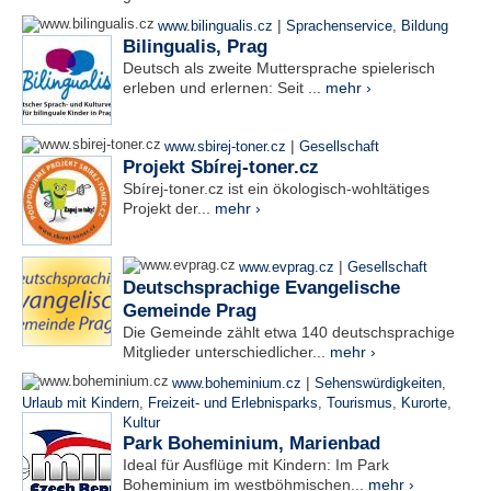
|
www.bilingualis.cz
Sprachenservice
,
Bildung
Bilingualis, Prag
Deutsch als zweite Muttersprache spielerisch
erleben und erlernen: Seit ...
mehr ›
|
www.sbirej-toner.cz
Gesellschaft
Projekt Sbírej-toner.cz
Sbírej-toner.cz ist ein ökologisch-wohltätiges
Projekt der...
mehr ›
|
www.evprag.cz
Gesellschaft
Deutschsprachige Evangelische
Gemeinde Prag
Die Gemeinde zählt etwa 140 deutschsprachige
Mitglieder unterschiedlicher...
mehr ›
|
www.boheminium.cz
Sehenswürdigkeiten
,
Urlaub mit Kindern
,
Freizeit- und Erlebnisparks
,
Tourismus
,
Kurorte
,
Kultur
Park Boheminium, Marienbad
Ideal für Ausflüge mit Kindern: Im Park
Boheminium im westböhmischen...
mehr ›