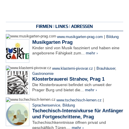
FIRMEN | LINKS | ADRESSEN
|
www.musikgarten-prag.com
Bildung
Musikgarten Prag
Kinder sind von Musik fasziniert und haben eine
angeborene Fähigkeit zum...
mehr ›
|
www.klasterni-pivovar.cz
Brauhäuser
,
Gastronomie
Klosterbrauerei Strahov, Prag 1
Die Klosterbrauerei befindet sich unweit der
Prager Burg und bietet die...
mehr ›
|
www.tschechisch-lernen.cz
Sprachenservice
,
Bildung
Tschechisch-Intensivkurse für Anfänger
und Fortgeschrittene, Prag
Tschechischkenntnisse öffnen privat und
geschäftlich Türen....
mehr ›