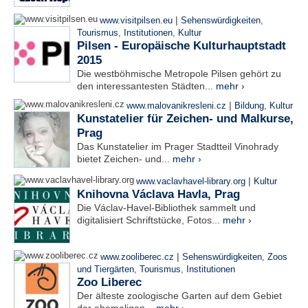
|
www.visitpilsen.eu
Sehenswürdigkeiten
,
Tourismus
,
Institutionen
,
Kultur
Pilsen - Europäische Kulturhauptstadt
2015
Die westböhmische Metropole Pilsen gehört zu
den interessantesten Städten...
mehr ›
|
www.malovanikresleni.cz
Bildung
,
Kultur
Kunstatelier für Zeichen- und Malkurse,
Prag
Das Kunstatelier im Prager Stadtteil Vinohrady
bietet Zeichen- und...
mehr ›
|
www.vaclavhavel-library.org
Kultur
Knihovna Václava Havla, Prag
Die Václav-Havel-Bibliothek sammelt und
digitalisiert Schriftstücke, Fotos...
mehr ›
|
www.zooliberec.cz
Sehenswürdigkeiten
,
Zoos
und Tiergärten
,
Tourismus
,
Institutionen
Zoo Liberec
Der älteste zoologische Garten auf dem Gebiet