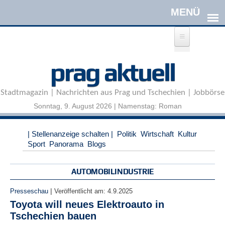
Direkt zum Inhalt
A
prag aktuell
n
m
e
Stadtmagazin | Nachrichten aus Prag und Tschechien | Jobbörse
l
d
Sonntag, 9. August 2026 | Namenstag: Roman
e
n
|
| Stellenanzeige schalten |
Politik
Wirtschaft
Kultur
R
Sport
Panorama
Blogs
e
g
i
AUTOMOBILINDUSTRIE
s
t
|
Presseschau
Veröffentlicht am:
4.9.2025
r
Toyota will neues Elektroauto in
i
Tschechien bauen
e