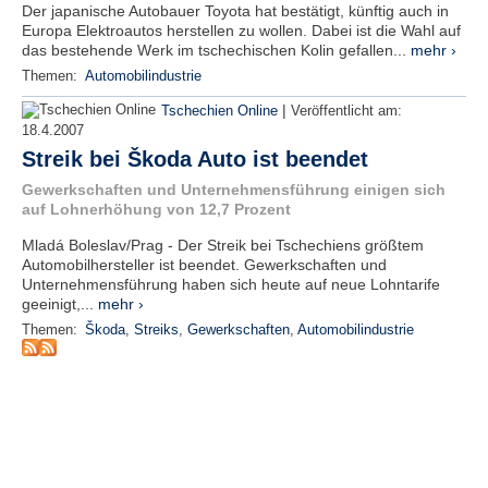
r
Der japanische Autobauer Toyota hat bestätigt, künftig auch in
e
Europa Elektroautos herstellen zu wollen. Dabei ist die Wahl auf
n
das bestehende Werk im tschechischen Kolin gefallen...
mehr ›
Themen:
Automobilindustrie
B
|
Tschechien Online
Veröffentlicht am:
E
18.4.2007
N
Streik bei Škoda Auto ist beendet
U
T
Gewerkschaften und Unternehmensführung einigen sich
Z
auf Lohnerhöhung von 12,7 Prozent
E
Mladá Boleslav/Prag - Der Streik bei Tschechiens größtem
R
Automobilhersteller ist beendet. Gewerkschaften und
A
Unternehmensführung haben sich heute auf neue Lohntarife
N
geeinigt,...
mehr ›
M
Themen:
Škoda
,
Streiks
,
Gewerkschaften
,
Automobilindustrie
E
L
D
U
N
G
B