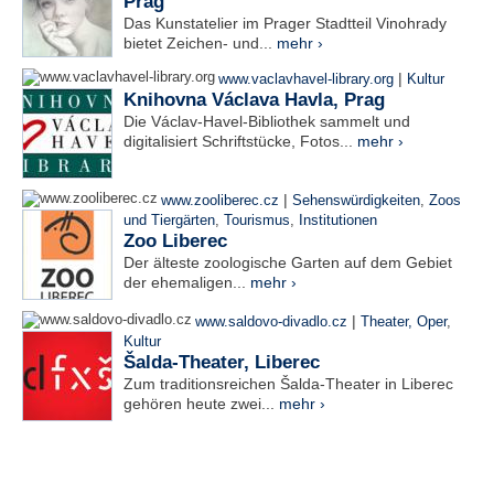
Prag
Das Kunstatelier im Prager Stadtteil Vinohrady
bietet Zeichen- und...
mehr ›
|
www.vaclavhavel-library.org
Kultur
Knihovna Václava Havla, Prag
Die Václav-Havel-Bibliothek sammelt und
digitalisiert Schriftstücke, Fotos...
mehr ›
|
www.zooliberec.cz
Sehenswürdigkeiten
,
Zoos
und Tiergärten
,
Tourismus
,
Institutionen
Zoo Liberec
Der älteste zoologische Garten auf dem Gebiet
der ehemaligen...
mehr ›
|
www.saldovo-divadlo.cz
Theater, Oper
,
Kultur
Šalda-Theater, Liberec
Zum traditionsreichen Šalda-Theater in Liberec
gehören heute zwei...
mehr ›