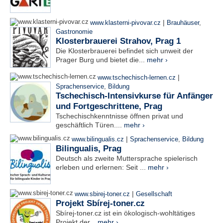
|
www.klasterni-pivovar.cz
Brauhäuser
,
Gastronomie
Klosterbrauerei Strahov, Prag 1
Die Klosterbrauerei befindet sich unweit der
Prager Burg und bietet die...
mehr ›
|
www.tschechisch-lernen.cz
Sprachenservice
,
Bildung
Tschechisch-Intensivkurse für Anfänger
und Fortgeschrittene, Prag
Tschechischkenntnisse öffnen privat und
geschäftlich Türen....
mehr ›
|
www.bilingualis.cz
Sprachenservice
,
Bildung
Bilingualis, Prag
Deutsch als zweite Muttersprache spielerisch
erleben und erlernen: Seit ...
mehr ›
|
www.sbirej-toner.cz
Gesellschaft
Projekt Sbírej-toner.cz
Sbírej-toner.cz ist ein ökologisch-wohltätiges
Projekt der...
mehr ›