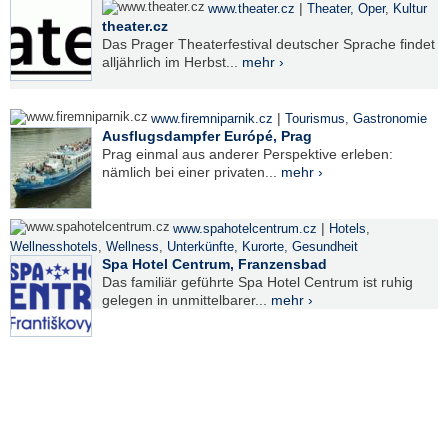
|
www.theater.cz
Theater, Oper
,
Kultur
theater.cz
Das Prager Theaterfestival deutscher Sprache findet
alljährlich im Herbst...
mehr ›
|
www.firemniparnik.cz
Tourismus
,
Gastronomie
Ausflugsdampfer Európé, Prag
Prag einmal aus anderer Perspektive erleben:
nämlich bei einer privaten...
mehr ›
|
www.spahotelcentrum.cz
Hotels
,
Wellnesshotels
,
Wellness
,
Unterkünfte
,
Kurorte
,
Gesundheit
Spa Hotel Centrum, Franzensbad
Das familiär geführte Spa Hotel Centrum ist ruhig
gelegen in unmittelbarer...
mehr ›