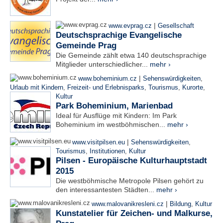
|
www.evprag.cz
Gesellschaft
Deutschsprachige Evangelische
Gemeinde Prag
Die Gemeinde zählt etwa 140 deutschsprachige
Mitglieder unterschiedlicher...
mehr ›
|
www.boheminium.cz
Sehenswürdigkeiten
,
Urlaub mit Kindern
,
Freizeit- und Erlebnisparks
,
Tourismus
,
Kurorte
,
Kultur
Park Boheminium, Marienbad
Ideal für Ausflüge mit Kindern: Im Park
Boheminium im westböhmischen...
mehr ›
|
www.visitpilsen.eu
Sehenswürdigkeiten
,
Tourismus
,
Institutionen
,
Kultur
Pilsen - Europäische Kulturhauptstadt
2015
Die westböhmische Metropole Pilsen gehört zu
den interessantesten Städten...
mehr ›
|
www.malovanikresleni.cz
Bildung
,
Kultur
Kunstatelier für Zeichen- und Malkurse,