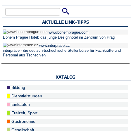
Suche
Suchformular
AKTUELLE LINK-TIPPS
www.bohemprague.com
Bohem Prague Hotel: das junge Designhotel im Zentrum von Prag
www.interprace.cz
interpráce - die deutsch-tschechische Stellenbörse für Fachkräfte und
Personal aus Tschechien
KATALOG
Bildung
Dienstleistungen
Einkaufen
Freizeit, Sport
Gastronomie
Gesellschaft