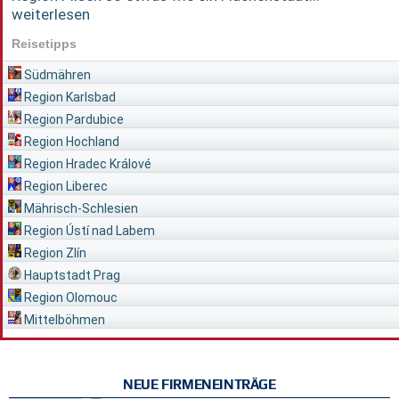
weiterlesen
Reisetipps
Südmähren
Region Karlsbad
Region Pardubice
Region Hochland
Region Hradec Králové
Region Liberec
Mährisch-Schlesien
Region Ústí nad Labem
Region Zlín
Hauptstadt Prag
Region Olomouc
Mittelböhmen
NEUE FIRMENEINTRÄGE