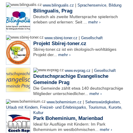
|
www.bilingualis.cz
Sprachenservice
,
Bildung
Bilingualis, Prag
Deutsch als zweite Muttersprache spielerisch
erleben und erlernen: Seit ...
mehr ›
|
www.sbirej-toner.cz
Gesellschaft
Projekt Sbírej-toner.cz
Sbírej-toner.cz ist ein ökologisch-wohltätiges
Projekt der...
mehr ›
|
www.evprag.cz
Gesellschaft
Deutschsprachige Evangelische
Gemeinde Prag
Die Gemeinde zählt etwa 140 deutschsprachige
Mitglieder unterschiedlicher...
mehr ›
|
www.boheminium.cz
Sehenswürdigkeiten
,
Urlaub mit Kindern
,
Freizeit- und Erlebnisparks
,
Tourismus
,
Kurorte
,
Kultur
Park Boheminium, Marienbad
Ideal für Ausflüge mit Kindern: Im Park
Boheminium im westböhmischen...
mehr ›