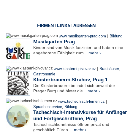
FIRMEN | LINKS | ADRESSEN
|
www.musikgarten-prag.com
Bildung
Musikgarten Prag
Kinder sind von Musik fasziniert und haben eine
angeborene Fähigkeit zum...
mehr ›
|
www.klasterni-pivovar.cz
Brauhäuser
,
Gastronomie
Klosterbrauerei Strahov, Prag 1
Die Klosterbrauerei befindet sich unweit der
Prager Burg und bietet die...
mehr ›
|
www.tschechisch-lernen.cz
Sprachenservice
,
Bildung
Tschechisch-Intensivkurse für Anfänger
und Fortgeschrittene, Prag
Tschechischkenntnisse öffnen privat und
geschäftlich Türen....
mehr ›