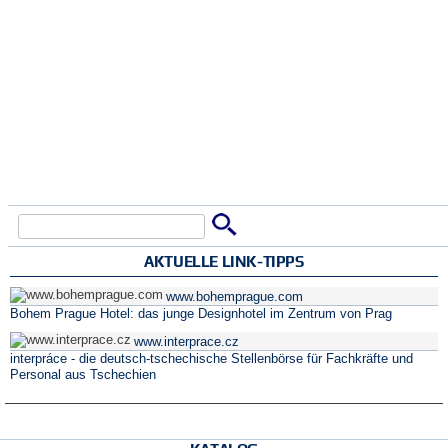
Suche
Suchformular
AKTUELLE LINK-TIPPS
www.bohemprague.com
Bohem Prague Hotel: das junge Designhotel im Zentrum von Prag
www.interprace.cz
interpráce - die deutsch-tschechische Stellenbörse für Fachkräfte und
Personal aus Tschechien