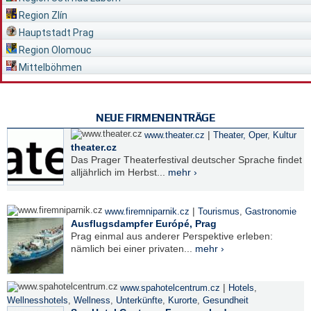
Region Zlín
Hauptstadt Prag
Region Olomouc
Mittelböhmen
NEUE FIRMENEINTRÄGE
|
www.theater.cz
Theater, Oper
,
Kultur
theater.cz
Das Prager Theaterfestival deutscher Sprache findet
alljährlich im Herbst...
mehr ›
|
www.firemniparnik.cz
Tourismus
,
Gastronomie
Ausflugsdampfer Európé, Prag
Prag einmal aus anderer Perspektive erleben:
nämlich bei einer privaten...
mehr ›
|
www.spahotelcentrum.cz
Hotels
,
Wellnesshotels
,
Wellness
,
Unterkünfte
,
Kurorte
,
Gesundheit