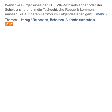
r
Wenn Sie Bürger eines der EU/EWR-Mitgliedsländer oder der
e
Schweiz sind und in die Tschechische Republik kommen,
n
müssen Sie auf deren Territorium Folgendes erledigen:...
mehr ›
Themen:
Umzug / Relocation
,
Behörden
,
Aufenthaltserlaubnis
B
E
N
U
T
Z
E
R
A
N
M
E
L
D
U
N
G
B