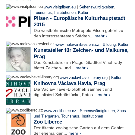
|
www.visitpilsen.eu
Sehenswürdigkeiten
,
Tourismus
,
Institutionen
,
Kultur
Pilsen - Europäische Kulturhauptstadt
2015
Die westböhmische Metropole Pilsen gehört zu
den interessantesten Städten...
mehr ›
|
www.malovanikresleni.cz
Bildung
,
Kultur
Kunstatelier für Zeichen- und Malkurse,
Prag
Das Kunstatelier im Prager Stadtteil Vinohrady
bietet Zeichen- und...
mehr ›
|
www.vaclavhavel-library.org
Kultur
Knihovna Václava Havla, Prag
Die Václav-Havel-Bibliothek sammelt und
digitalisiert Schriftstücke, Fotos...
mehr ›
|
www.zooliberec.cz
Sehenswürdigkeiten
,
Zoos
und Tiergärten
,
Tourismus
,
Institutionen
Zoo Liberec
Der älteste zoologische Garten auf dem Gebiet
der ehemaligen...
mehr ›