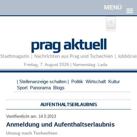
Direkt zum Inhalt
A
prag aktuell
n
m
e
Stadtmagazin | Nachrichten aus Prag und Tschechien | Jobbörse
l
d
Freitag, 7. August 2026 | Namenstag: Lada
e
n
|
| Stellenanzeige schalten |
Politik
Wirtschaft
Kultur
R
Sport
Panorama
Blogs
e
g
i
AUFENTHALTSERLAUBNIS
s
t
Veröffentlicht am:
14.5.2013
r
Anmeldung und Aufenthaltserlaubnis
i
e
Umzug nach Tschechien