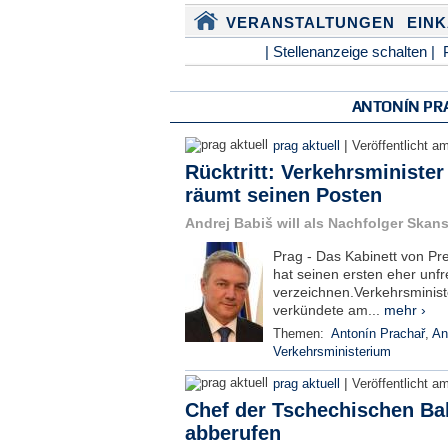
VERANSTALTUNGEN
EIN
| Stellenanzeige schalten |
ANTONÍN PR
|
prag aktuell
Veröffentlicht a
Rücktritt: Verkehrsminister
räumt seinen Posten
Andrej Babiš will als Nachfolger Ska
Prag - Das Kabinett von P
hat seinen ersten eher unfr
verzeichnen.Verkehrsminist
verkündete am...
mehr ›
Themen:
Antonín Prachař
,
An
Verkehrsministerium
|
prag aktuell
Veröffentlicht a
Chef der Tschechischen Ba
abberufen