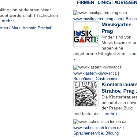
FIRMEN | LINKS | ADRESSE
läne von Verkehrsminister
redet werden, fährt Tschechien
|
www.musikgarten-prag.com
Bildun
.
mehr ›
Musikgarten
tten / Maut
,
Antonín Prachař
Prag
Kinder sind von
Musik fasziniert u
haben eine
angeborene Fähigkeit zum...
me
›
|
www.klasterni-pivovar.cz
Brauhäuser
,
Gastronomie
Klosterbrauere
Strahov, Prag 
Die Klosterbrauere
befindet sich unwe
der Prager Burg
und bietet die...
mehr ›
|
www.tschechisch-lernen.cz
Sprachenservice
,
Bildung