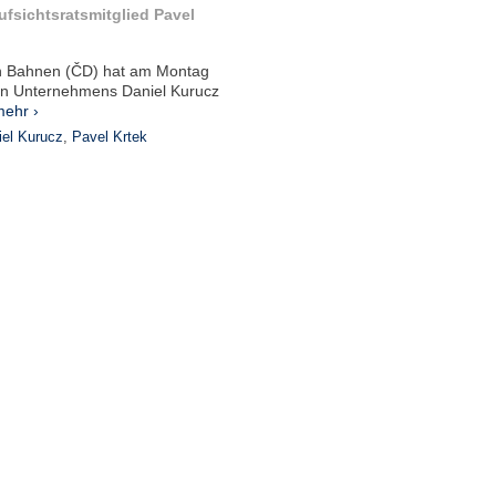
ufsichtsratsmitglied Pavel
en Bahnen (ČD) hat am Montag
hen Unternehmens Daniel Kurucz
ehr ›
iel Kurucz
,
Pavel Krtek