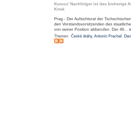
Kurucz' Nachfolger ist das bisherige A
Krtek
Prag - Der Aufsichtsrat der Tschechisch
den Vorstandsvorsitzenden des staatlic
von seiner Position abberufen. Der 46...
m
Themen:
České dráhy
,
Antonín Prachař
,
Dan