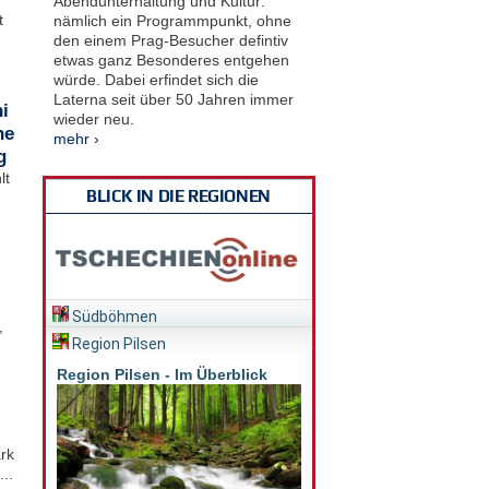
Abendunterhaltung und Kultur:
t
nämlich ein Programmpunkt, ohne
den einem Prag-Besucher defintiv
etwas ganz Besonderes entgehen
würde. Dabei erfindet sich die
Laterna seit über 50 Jahren immer
i
wieder neu.
he
mehr ›
g
lt
BLICK IN DIE REGIONEN
Südböhmen
,
Region Pilsen
Region Pilsen - Im Überblick
rk
..