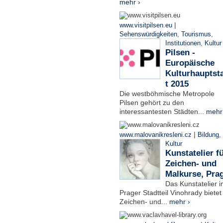
mehr ›
|
www.visitpilsen.eu
Sehenswürdigkeiten
,
Tourismus
,
Institutionen
,
Kultur
Pilsen -
Europäische
Kulturhauptst
t 2015
Die westböhmische Metropole
Pilsen gehört zu den
interessantesten Städten...
mehr
|
www.malovanikresleni.cz
Bildung
,
Kultur
Kunstatelier f
Zeichen- und
Malkurse, Pra
Das Kunstatelier 
Prager Stadtteil Vinohrady bietet
Zeichen- und...
mehr ›