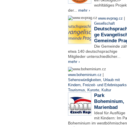
ein ökologisch-
wohltätiges Projek
der...
mehr ›
|
www.evprag.cz
Gesellschaft
Deutschsprach
ge Evangelisc
Gemeinde Pra
Die Gemeinde zäh
etwa 140 deutschsprachige
Mitglieder unterschiedlicher...
mehr ›
|
www.boheminium.cz
Sehenswürdigkeiten
,
Urlaub mit
Kindern
,
Freizeit- und Erlebnisparks
Tourismus
,
Kurorte
,
Kultur
Park
Boheminium,
Marienbad
Ideal für Ausflüge
mit Kindern: Im Pa
Boheminium im westböhmischen.