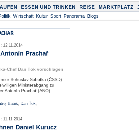
KAUFEN
ESSEN UND TRINKEN
REISE
MARKTPLATZ
Politik
Wirtschaft
Kultur
Sport
Panorama
Blogs
ACHAŘ
m:
12.11.2014
 Antonín Prachař
nska-Chef Dan Ťok vorschlagen
remier Bohuslav Sobotka (ČSSD)
eiwilligen Ministerabgang zu
er Antonín Prachař (ANO)
drej Babiš
,
Dan Ťok
,
m:
11.11.2014
hnen Daniel Kurucz