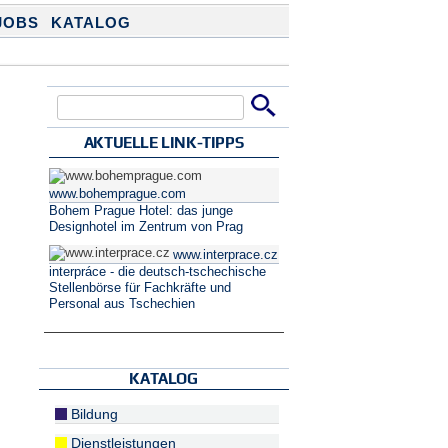
JOBS
KATALOG
Suche
Suchformular
AKTUELLE LINK-TIPPS
www.bohemprague.com
Bohem Prague Hotel: das junge
Designhotel im Zentrum von Prag
www.interprace.cz
interpráce - die deutsch-tschechische
Stellenbörse für Fachkräfte und
Personal aus Tschechien
KATALOG
Bildung
Dienstleistungen