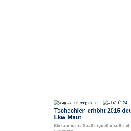
|
|
prag aktuell
ČT24
Tschechien erhöht 2015 deut
Lkw-Maut
Elektronische Straßengebühr soll sich
verteuern