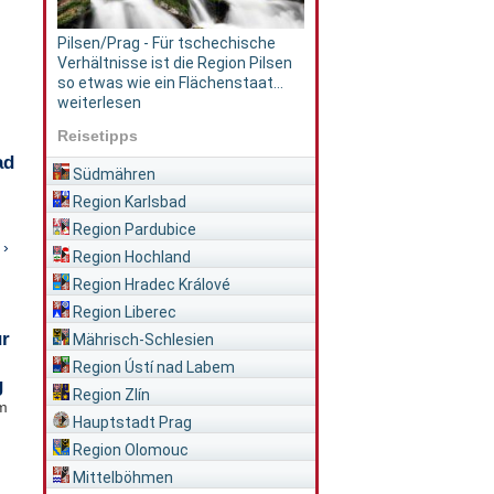
Pilsen/Prag - Für tschechische
Verhältnisse ist die Region Pilsen
so etwas wie ein Flächenstaat...
weiterlesen
Reisetipps
ad
Südmähren
Region Karlsbad
Region Pardubice
 ›
Region Hochland
Region Hradec Králové
Region Liberec
ür
Mährisch-Schlesien
Region Ústí nad Labem
g
Region Zlín
im
Hauptstadt Prag
Region Olomouc
Mittelböhmen