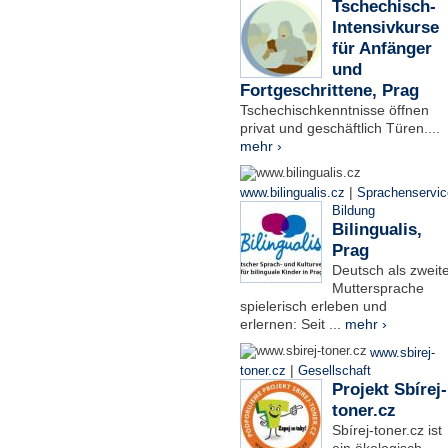
Tschechisch-
Intensivkurse
für Anfänger
und
Fortgeschrittene, Prag
Tschechischkenntnisse öffnen
privat und geschäftlich Türen....
mehr ›
|
www.bilingualis.cz
Sprachenservic
Bildung
Bilingualis,
Prag
Deutsch als zweit
Muttersprache
spielerisch erleben und
erlernen: Seit ...
mehr ›
www.sbirej-
|
toner.cz
Gesellschaft
Projekt Sbírej-
toner.cz
Sbírej-toner.cz ist