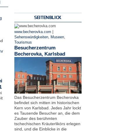
N
SEITENBLICK
g
|
www.becherovka.com
Sehenswürdigkeiten
,
Museen
,
nd
Tourismus
Besucherzentrum
hr
Becherovka, Karlsbad
i
1
i
Das Besucherzentrum Becherovka
it
befindet sich mitten im historischen
Kern von Karlsbad. Jedes Jahr lockt
es Tausende Besucher an, die dem
Zauber des berühmten
tschechischen Kräuterlikörs erlegen
sind, und die Einblicke in die