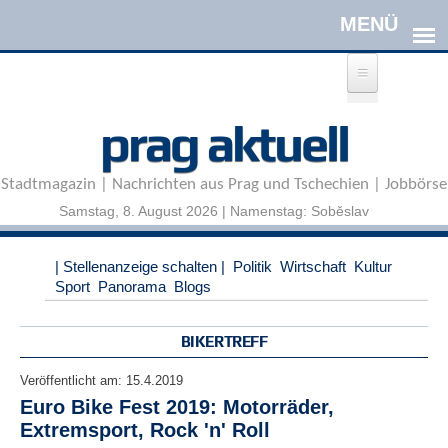
Direkt zum Inhalt
A
prag aktuell
n
m
e
Stadtmagazin | Nachrichten aus Prag und Tschechien | Jobbörse
l
d
Samstag, 8. August 2026 | Namenstag: Soběslav
e
n
|
| Stellenanzeige schalten |
Politik
Wirtschaft
Kultur
R
Sport
Panorama
Blogs
e
g
i
BIKERTREFF
s
t
Veröffentlicht am:
15.4.2019
r
Euro Bike Fest 2019: Motorräder,
i
Extremsport, Rock 'n' Roll
e