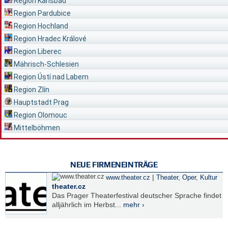
Region Karlsbad
Region Pardubice
Region Hochland
Region Hradec Králové
Region Liberec
Mährisch-Schlesien
Region Ústí nad Labem
Region Zlín
Hauptstadt Prag
Region Olomouc
Mittelböhmen
NEUE FIRMENEINTRÄGE
|
www.theater.cz
Theater, Oper
,
Kultur
theater.cz
Das Prager Theaterfestival deutscher Sprache findet
alljährlich im Herbst...
mehr ›