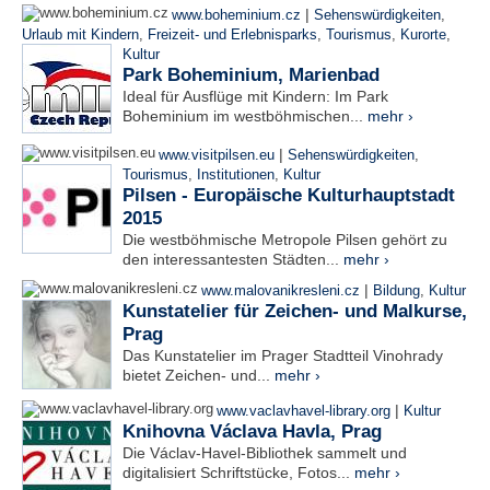
|
www.boheminium.cz
Sehenswürdigkeiten
,
Urlaub mit Kindern
,
Freizeit- und Erlebnisparks
,
Tourismus
,
Kurorte
,
Kultur
Park Boheminium, Marienbad
Ideal für Ausflüge mit Kindern: Im Park
Boheminium im westböhmischen...
mehr ›
|
www.visitpilsen.eu
Sehenswürdigkeiten
,
Tourismus
,
Institutionen
,
Kultur
Pilsen - Europäische Kulturhauptstadt
2015
Die westböhmische Metropole Pilsen gehört zu
den interessantesten Städten...
mehr ›
|
www.malovanikresleni.cz
Bildung
,
Kultur
Kunstatelier für Zeichen- und Malkurse,
Prag
Das Kunstatelier im Prager Stadtteil Vinohrady
bietet Zeichen- und...
mehr ›
|
www.vaclavhavel-library.org
Kultur
Knihovna Václava Havla, Prag
Die Václav-Havel-Bibliothek sammelt und
digitalisiert Schriftstücke, Fotos...
mehr ›