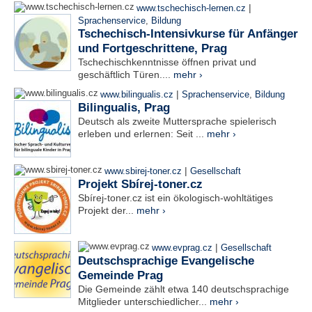
|
www.tschechisch-lernen.cz
Sprachenservice
,
Bildung
Tschechisch-Intensivkurse für Anfänger
und Fortgeschrittene, Prag
Tschechischkenntnisse öffnen privat und
geschäftlich Türen....
mehr ›
|
www.bilingualis.cz
Sprachenservice
,
Bildung
Bilingualis, Prag
Deutsch als zweite Muttersprache spielerisch
erleben und erlernen: Seit ...
mehr ›
|
www.sbirej-toner.cz
Gesellschaft
Projekt Sbírej-toner.cz
Sbírej-toner.cz ist ein ökologisch-wohltätiges
Projekt der...
mehr ›
|
www.evprag.cz
Gesellschaft
Deutschsprachige Evangelische
Gemeinde Prag
Die Gemeinde zählt etwa 140 deutschsprachige
Mitglieder unterschiedlicher...
mehr ›