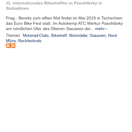
r
11. internationales Bikertreffen in Pasohlávky in
e
Südmähren
n
Prag - Bereits zum elften Mal findet im Mai 2019 in Tschechien
das Euro Bike Fest statt. Im Autokemp ATC Merkur Pasohlávky
B
am nördlichen Ufer des Oberen Stausees der...
mehr ›
E
Themen:
Motorrad-Clubs
,
Bikertreff
,
Motorräder
,
Stauseen
,
Nové
N
Mlýny
,
Rockfestivals
U
T
Z
E
R
A
N
M
E
L
D
U
N
G
B