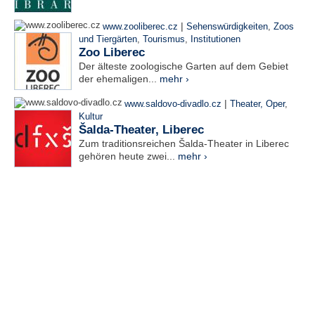
|
www.zooliberec.cz
Sehenswürdigkeiten
,
Zoos
und Tiergärten
,
Tourismus
,
Institutionen
Zoo Liberec
Der älteste zoologische Garten auf dem Gebiet
der ehemaligen...
mehr ›
|
www.saldovo-divadlo.cz
Theater, Oper
,
Kultur
Šalda-Theater, Liberec
Zum traditionsreichen Šalda-Theater in Liberec
gehören heute zwei...
mehr ›