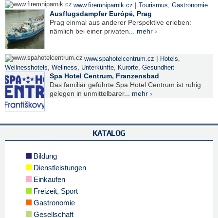
|
www.firemniparnik.cz
Tourismus
,
Gastronomie
Ausflugsdampfer Európé, Prag
Prag einmal aus anderer Perspektive erleben:
nämlich bei einer privaten...
mehr ›
|
www.spahotelcentrum.cz
Hotels
,
Wellnesshotels
,
Wellness
,
Unterkünfte
,
Kurorte
,
Gesundheit
Spa Hotel Centrum, Franzensbad
Das familiär geführte Spa Hotel Centrum ist ruhig
gelegen in unmittelbarer...
mehr ›
KATALOG
Bildung
Dienstleistungen
Einkaufen
Freizeit, Sport
Gastronomie
Gesellschaft