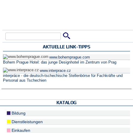
Suche
Suchformular
AKTUELLE LINK-TIPPS
www.bohemprague.com
Bohem Prague Hotel: das junge Designhotel im Zentrum von Prag
www.interprace.cz
interpráce - die deutsch-tschechische Stellenbörse für Fachkräfte und
Personal aus Tschechien
KATALOG
Bildung
Dienstleistungen
Einkaufen