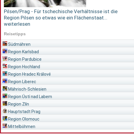
Pilsen/Prag - Für tschechische Verhältnisse ist die
Region Pilsen so etwas wie ein Flächenstaat...
weiterlesen
Reisetipps
Südmähren
Region Karlsbad
Region Pardubice
Region Hochland
Region Hradec Králové
Region Liberec
Mährisch-Schlesien
Region Ústí nad Labem
Region Zlín
Hauptstadt Prag
Region Olomouc
Mittelböhmen