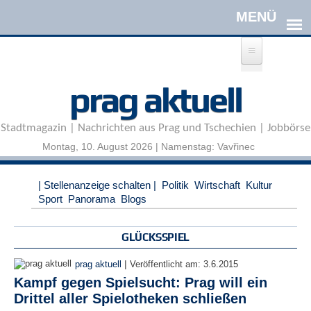
Direkt zum Inhalt
A
prag aktuell
n
m
e
Stadtmagazin | Nachrichten aus Prag und Tschechien | Jobbörse
l
d
Montag, 10. August 2026 | Namenstag: Vavřinec
e
n
|
| Stellenanzeige schalten |
Politik
Wirtschaft
Kultur
R
Sport
Panorama
Blogs
e
g
i
GLÜCKSSPIEL
s
t
|
prag aktuell
Veröffentlicht am:
3.6.2015
r
Kampf gegen Spielsucht: Prag will ein
i
Drittel aller Spielotheken schließen
e