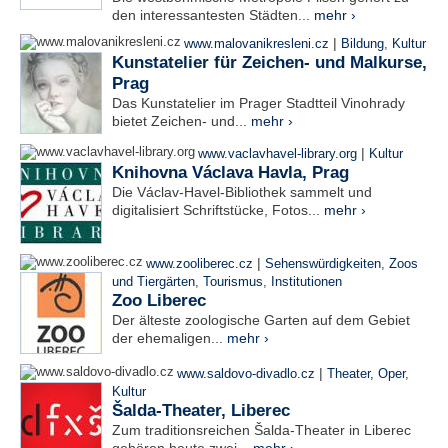
den interessantesten Städten...
mehr ›
|
www.malovanikresleni.cz
Bildung
,
Kultur
Kunstatelier für Zeichen- und Malkurse,
Prag
Das Kunstatelier im Prager Stadtteil Vinohrady
bietet Zeichen- und...
mehr ›
|
www.vaclavhavel-library.org
Kultur
Knihovna Václava Havla, Prag
Die Václav-Havel-Bibliothek sammelt und
digitalisiert Schriftstücke, Fotos...
mehr ›
|
www.zooliberec.cz
Sehenswürdigkeiten
,
Zoos
und Tiergärten
,
Tourismus
,
Institutionen
Zoo Liberec
Der älteste zoologische Garten auf dem Gebiet
der ehemaligen...
mehr ›
|
www.saldovo-divadlo.cz
Theater, Oper
,
Kultur
Šalda-Theater, Liberec
Zum traditionsreichen Šalda-Theater in Liberec