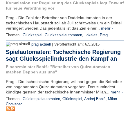
r
Kommission zur Regulierung des Glücksspiels legt Entwurf
e
für neue Verordnung vor
n
Prag - Die Zahl der Betreiber von Daddelautomaten in der
tschechischen Hauptstadt soll ab Juli schrittweise um ein Drittel
B
verringert werden.Das jedenfalls ist das Ziel einer...
mehr ›
E
Themen:
Glücksspiel
,
Glücksspielautomaten
,
Lokales
,
Prag
N
U
|
prag aktuell
Veröffentlicht am:
6.5.2015
T
Spielautomaten: Tschechische Regierung
Z
sagt Glücksspielindustrie den Kampf an
E
R
Finanzminister Babiš: "Betreiber von Quizautomaten
machen Deppen aus uns"
A
N
Prag - Die tschechische Regierung will hart gegen die Betreiber
M
von sogenannten Quizautomaten vorgehen. Das zumindest
E
kündigte gestern der tschechische Innenminister Milan...
mehr ›
L
Themen:
Glücksspielautomaten
,
Glücksspiel
,
Andrej Babiš
,
Milan
D
Chovanec
U
N
G
B