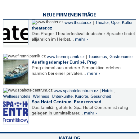
NEUE FIRMENEINTRÄGE
|
www.theater.cz
Theater, Oper
,
Kultur
theater.cz
Das Prager Theaterfestival deutscher Sprache findet
alljährlich im Herbst...
mehr ›
|
www.firemniparnik.cz
Tourismus
,
Gastronomie
Ausflugsdampfer Európé, Prag
Prag einmal aus anderer Perspektive erleben:
nämlich bei einer privaten...
mehr ›
|
www.spahotelcentrum.cz
Hotels
,
Wellnesshotels
,
Wellness
,
Unterkünfte
,
Kurorte
,
Gesundheit
Spa Hotel Centrum, Franzensbad
Das familiär geführte Spa Hotel Centrum ist ruhig
gelegen in unmittelbarer...
mehr ›
KATALOG