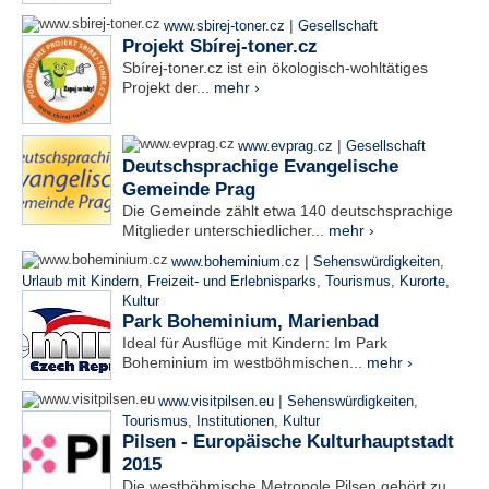
|
www.sbirej-toner.cz
Gesellschaft
Projekt Sbírej-toner.cz
Sbírej-toner.cz ist ein ökologisch-wohltätiges
Projekt der...
mehr ›
|
www.evprag.cz
Gesellschaft
Deutschsprachige Evangelische
Gemeinde Prag
Die Gemeinde zählt etwa 140 deutschsprachige
Mitglieder unterschiedlicher...
mehr ›
|
www.boheminium.cz
Sehenswürdigkeiten
,
Urlaub mit Kindern
,
Freizeit- und Erlebnisparks
,
Tourismus
,
Kurorte
,
Kultur
Park Boheminium, Marienbad
Ideal für Ausflüge mit Kindern: Im Park
Boheminium im westböhmischen...
mehr ›
|
www.visitpilsen.eu
Sehenswürdigkeiten
,
Tourismus
,
Institutionen
,
Kultur
Pilsen - Europäische Kulturhauptstadt
2015
Die westböhmische Metropole Pilsen gehört zu