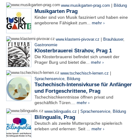
|
www.musikgarten-prag.com
Bildung
Musikgarten Prag
Kinder sind von Musik fasziniert und haben eine
angeborene Fähigkeit zum...
mehr ›
|
www.klasterni-pivovar.cz
Brauhäuser
,
Gastronomie
Klosterbrauerei Strahov, Prag 1
Die Klosterbrauerei befindet sich unweit der
Prager Burg und bietet die...
mehr ›
|
www.tschechisch-lernen.cz
Sprachenservice
,
Bildung
Tschechisch-Intensivkurse für Anfänger
und Fortgeschrittene, Prag
Tschechischkenntnisse öffnen privat und
geschäftlich Türen....
mehr ›
|
www.bilingualis.cz
Sprachenservice
,
Bildung
Bilingualis, Prag
Deutsch als zweite Muttersprache spielerisch
erleben und erlernen: Seit ...
mehr ›