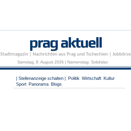
r
e
n
B
E
prag aktuell
N
U
T
Stadtmagazin | Nachrichten aus Prag und Tschechien | Jobbörse
Z
E
Samstag, 8. August 2026 | Namenstag: Soběslav
R
A
| Stellenanzeige schalten |
Politik
Wirtschaft
Kultur
N
Sport
Panorama
Blogs
M
E
L
D
U
N
G
B