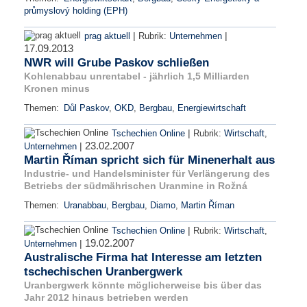
průmyslový holding (EPH)
|
|
prag aktuell
Rubrik:
Unternehmen
17.09.2013
NWR will Grube Paskov schließen
Kohlenabbau unrentabel - jährlich 1,5 Milliarden
Kronen minus
Themen:
Důl Paskov
,
OKD
,
Bergbau
,
Energiewirtschaft
|
Tschechien Online
Rubrik:
Wirtschaft
,
23.02.2007
|
Unternehmen
Martin Říman spricht sich für Minenerhalt aus
Industrie- und Handelsminister für Verlängerung des
Betriebs der südmährischen Uranmine in Rožná
Themen:
Uranabbau
,
Bergbau
,
Diamo
,
Martin Říman
|
Tschechien Online
Rubrik:
Wirtschaft
,
19.02.2007
|
Unternehmen
Australische Firma hat Interesse am letzten
tschechischen Uranbergwerk
Uranbergwerk könnte möglicherweise bis über das
Jahr 2012 hinaus betrieben werden