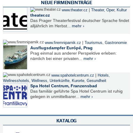
NEUE FIRMENEINTRÄGE
|
www.theater.cz
Theater, Oper
,
Kultur
theater.cz
Das Prager Theaterfestival deutscher Sprache findet
alljährlich im Herbst...
mehr ›
|
www.firemniparnik.cz
Tourismus
,
Gastronomie
Ausflugsdampfer Európé, Prag
Prag einmal aus anderer Perspektive erleben:
nämlich bei einer privaten...
mehr ›
|
www.spahotelcentrum.cz
Hotels
,
Wellnesshotels
,
Wellness
,
Unterkünfte
,
Kurorte
,
Gesundheit
Spa Hotel Centrum, Franzensbad
Das familiär geführte Spa Hotel Centrum ist ruhig
gelegen in unmittelbarer...
mehr ›
KATALOG