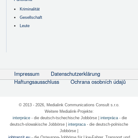
Kriminalität
Gesellschaft
Leute
Impressum
Datenschutzerklärung
Haftungsausschluss
Ochrana osobních údajů
© 2013 - 2026, Medialink Communications Consult s.r.o.
Weitere Medialink-Projekte:
interpráce
- die deutsch-tschechische Jobbörse
|
interpráca
- die
deutsch-slowakische Jobbörse |
interpraca
- die deutsch-polnische
Jobbörse |
jobtranzit.eu
- die Osteuropa-Jobbörse für Lkw-Fahrer, Transport und