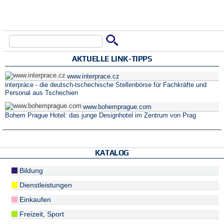
Suche
Suchformular
AKTUELLE LINK-TIPPS
www.interprace.cz
interpráce - die deutsch-tschechische Stellenbörse für Fachkräfte und
Personal aus Tschechien
www.bohemprague.com
Bohem Prague Hotel: das junge Designhotel im Zentrum von Prag
KATALOG
Bildung
Dienstleistungen
Einkaufen
Freizeit, Sport