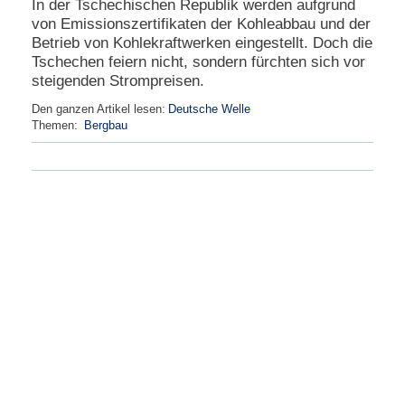
In der Tschechischen Republik werden aufgrund
von Emissionszertifikaten der Kohleabbau und der
N
Betrieb von Kohlekraftwerken eingestellt. Doch die
e
Tschechen feiern nicht, sondern fürchten sich vor
u
e
steigenden Strompreisen.
s
Den ganzen Artikel lesen:
Deutsche Welle
P
Themen:
Bergbau
a
s
s
w
o
r
t
a
n
f
o
r
d
e
r
n