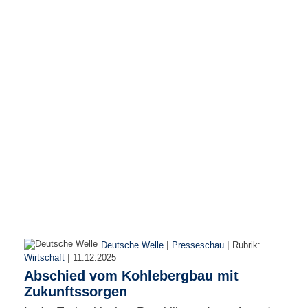
e
n
u
t
z
e
r
n
a
m
e
*
P
a
s
s
w
|
|
Deutsche Welle
Presseschau
Rubrik:
o
|
Wirtschaft
11.12.2025
r
Abschied vom Kohlebergbau mit
t
*
Zukunftssorgen