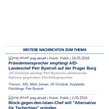
WEITERE NACHRICHTEN ZUM THEMA
16.05.2016
|
|
prag aktuell
Rubrik:
Politik
Präsidentensprecher empfängt AfD-
Landeschef Petr Bystroň auf der Prager Burg
Jiří Ovčáček würdigt Petr Bystroňs ablehnende
Haltung gegenüber Flüchtlingsquoten
Themen:
AfD
,
Miloš Zeman
,
Jiří Ovčáček
,
Asylpolitik
,
Flüchtlinge
,
Petr Bystroň
2.05.2016
|
|
prag aktuell
Rubrik:
Politik
Block-gegen-den-Islam-Chef will "Alternative
für Tschechien" gründen