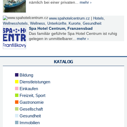
nämlich bei einer privaten...
mehr ›
|
www.spahotelcentrum.cz
Hotels
,
Wellnesshotels
,
Wellness
,
Unterkünfte
,
Kurorte
,
Gesundheit
Spa Hotel Centrum, Franzensbad
Das familiär geführte Spa Hotel Centrum ist ruhig
gelegen in unmittelbarer...
mehr ›
KATALOG
Bildung
Dienstleistungen
Einkaufen
Freizeit, Sport
Gastronomie
Gesellschaft
Gesundheit
Immobilien