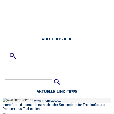
VOLLTEXTSUCHE
Zu suchende Schlüsselwörter
Suche
Suchformular
AKTUELLE LINK-TIPPS
www.interprace.cz
interpráce - die deutsch-tschechische Stellenbörse für Fachkräfte und
Personal aus Tschechien