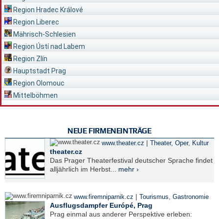
Region Hradec Králové
Region Liberec
Mährisch-Schlesien
Region Ústí nad Labem
Region Zlín
Hauptstadt Prag
Region Olomouc
Mittelböhmen
NEUE FIRMENEINTRÄGE
|
www.theater.cz
Theater, Oper
,
Kultur
theater.cz
Das Prager Theaterfestival deutscher Sprache findet
alljährlich im Herbst...
mehr ›
|
www.firemniparnik.cz
Tourismus
,
Gastronomie
Ausflugsdampfer Európé, Prag
Prag einmal aus anderer Perspektive erleben: