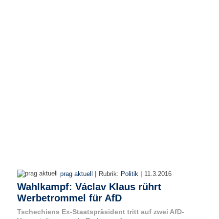
r
e
n
B
E
N
U
T
Z
E
R
A
N
M
E
L
D
|
|
prag aktuell
Rubrik:
Politik
11.3.2016
U
Wahlkampf: Václav Klaus rührt
N
Werbetrommel für AfD
G
Tschechiens Ex-Staatspräsident tritt auf zwei AfD-
B