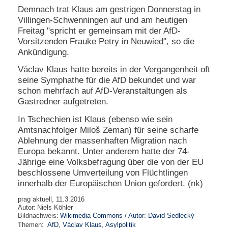
Demnach trat Klaus am gestrigen Donnerstag in
N
Villingen-Schwenningen auf und am heutigen
e
Freitag "spricht er gemeinsam mit der AfD-
u
Vorsitzenden Frauke Petry in Neuwied", so die
e
Ankündigung.
s
P
Václav Klaus hatte bereits in der Vergangenheit oft
a
seine Symphathe für die AfD bekundet und war
s
s
schon mehrfach auf AfD-Veranstaltungen als
w
Gastredner aufgetreten.
o
r
In Tschechien ist Klaus (ebenso wie sein
t
Amtsnachfolger Miloš Zeman) für seine scharfe
a
Ablehnung der massenhaften Migration nach
n
Europa bekannt. Unter anderem hatte der 74-
f
Jährige eine Volksbefragung über die von der EU
o
beschlossene Umverteilung von Flüchtlingen
r
d
innerhalb der Europäischen Union gefordert. (nk)
e
r
prag aktuell, 11.3.2016
Autor:
Niels Köhler
n
Bildnachweis:
Wikimedia Commons / Autor: David Sedlecký
Themen:
AfD
,
Václav Klaus
,
Asylpolitik