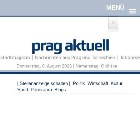
Direkt zum Inhalt
A
prag aktuell
n
m
e
Stadtmagazin | Nachrichten aus Prag und Tschechien | Jobbörse
l
d
Donnerstag, 6. August 2026 | Namenstag: Oldřiška
e
n
|
| Stellenanzeige schalten |
Politik
Wirtschaft
Kultur
R
Sport
Panorama
Blogs
e
g
i
s
t
r
i
e