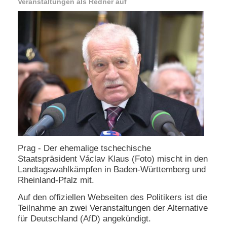
Veranstaltungen als Redner auf
e
n
u
t
z
e
r
n
a
m
e
*
P
Prag - Der ehemalige tschechische
a
Staatspräsident Václav Klaus (Foto) mischt in den
s
s
Landtagswahlkämpfen in Baden-Württemberg und
w
Rheinland-Pfalz mit.
o
r
Auf den offiziellen Webseiten des Politikers ist die
t
Teilnahme an zwei Veranstaltungen der Alternative
*
für Deutschland (AfD) angekündigt.