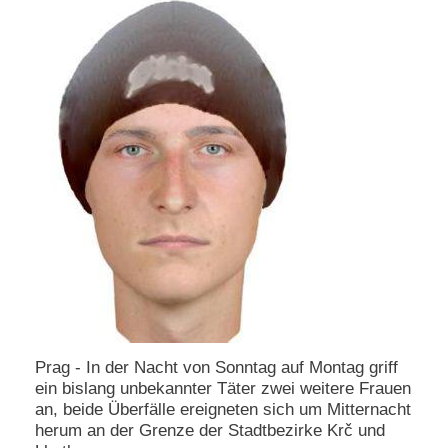
e
n
u
t
z
e
r
n
a
m
e
*
P
a
s
s
w
Prag - In der Nacht von Sonntag auf Montag griff
o
r
ein bislang unbekannter Täter zwei weitere Frauen
t
an, beide Überfälle ereigneten sich um Mitternacht
*
herum an der Grenze der Stadtbezirke Krč und