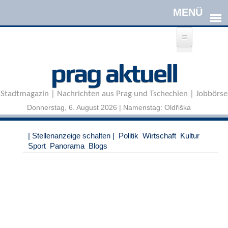
Direkt zum Inhalt
A
prag aktuell
n
m
e
Stadtmagazin | Nachrichten aus Prag und Tschechien | Jobbörse
l
d
Donnerstag, 6. August 2026 | Namenstag: Oldřiška
e
n
|
| Stellenanzeige schalten |
Politik
Wirtschaft
Kultur
R
Sport
Panorama
Blogs
e
g
i
s
t
r
i
e