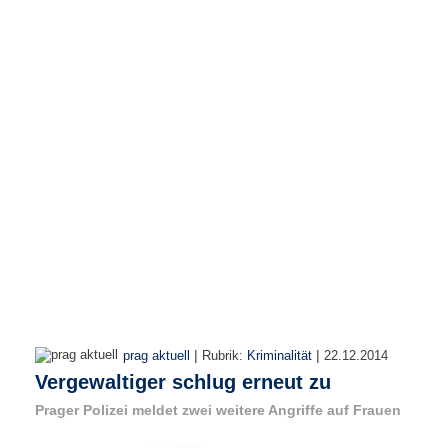
r
e
n
B
E
N
U
T
Z
E
R
A
N
M
E
L
D
|
|
prag aktuell
Rubrik:
Kriminalität
22.12.2014
U
Vergewaltiger schlug erneut zu
N
G
Prager Polizei meldet zwei weitere Angriffe auf Frauen
B