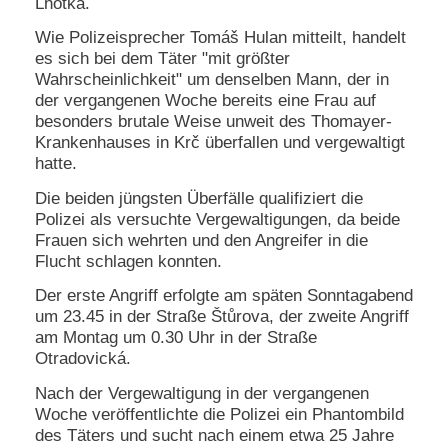
Lhotka.
N
Wie Polizeisprecher Tomáš Hulan mitteilt, handelt
e
es sich bei dem Täter "mit größter
u
Wahrscheinlichkeit" um denselben Mann, der in
e
der vergangenen Woche bereits eine Frau auf
s
besonders brutale Weise unweit des Thomayer-
P
a
Krankenhauses in Krč überfallen und vergewaltigt
s
hatte.
s
w
Die beiden jüngsten Überfälle qualifiziert die
o
Polizei als versuchte Vergewaltigungen, da beide
r
Frauen sich wehrten und den Angreifer in die
t
Flucht schlagen konnten.
a
n
Der erste Angriff erfolgte am späten Sonntagabend
f
um 23.45 in der Straße Štůrova, der zweite Angriff
o
am Montag um 0.30 Uhr in der Straße
r
d
Otradovická.
e
Nach der Vergewaltigung in der vergangenen
r
n
Woche veröffentlichte die Polizei ein Phantombild
des Täters und sucht nach einem etwa 25 Jahre