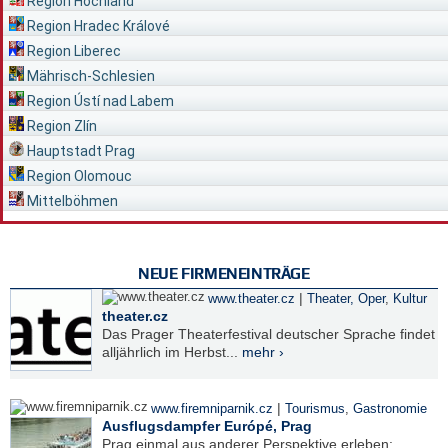
Region Hochland
Region Hradec Králové
Region Liberec
Mährisch-Schlesien
Region Ústí nad Labem
Region Zlín
Hauptstadt Prag
Region Olomouc
Mittelböhmen
NEUE FIRMENEINTRÄGE
|
www.theater.cz
Theater, Oper
,
Kultur
theater.cz
Das Prager Theaterfestival deutscher Sprache findet
alljährlich im Herbst...
mehr ›
|
www.firemniparnik.cz
Tourismus
,
Gastronomie
Ausflugsdampfer Európé, Prag
Prag einmal aus anderer Perspektive erleben: