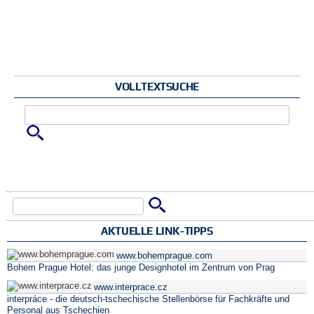
VOLLTEXTSUCHE
Zu suchende Schlüsselwörter
Suche
Suchformular
AKTUELLE LINK-TIPPS
www.bohemprague.com
Bohem Prague Hotel: das junge Designhotel im Zentrum von Prag
www.interprace.cz
interpráce - die deutsch-tschechische Stellenbörse für Fachkräfte und
Personal aus Tschechien