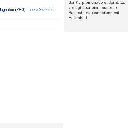
der Kurpromenade entfernt. Es
verfügt über eine moderne
lughafen (PRG)
,
innere Sicherheit
Balneotherapieabteilung mit
Hallenbad.