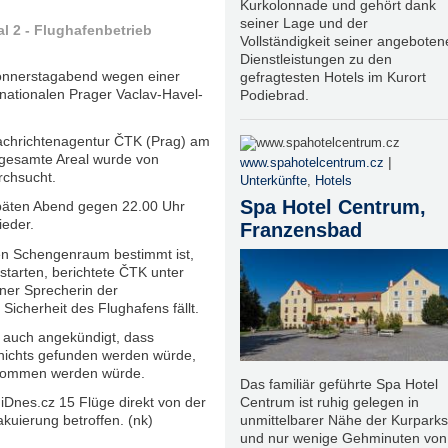
Kurkolonnade und gehört dank
seiner Lage und der
l 2 - Flughafenbetrieb
Vollständigkeit seiner angeboten
Dienstleistungen zu den
Donnerstagabend wegen einer
gefragtesten Hotels im Kurort
ationalen Prager Vaclav-Havel-
Podiebrad.
achrichtenagentur ČTK (Prag) am
gesamte Areal wurde von
|
www.spahotelcentrum.cz
rchsucht.
Unterkünfte
,
Hotels
Spa Hotel Centrum,
päten Abend gegen 22.00 Uhr
ieder.
Franzensbad
den Schengenraum bestimmt ist,
starten, berichtete ČTK unter
ner Sprecherin der
 Sicherheit des Flughafens fällt.
e auch angekündigt, dass
nichts gefunden werden würde,
genommen werden würde.
Das familiär geführte Spa Hotel
Centrum ist ruhig gelegen in
iDnes.cz 15 Flüge direkt von der
unmittelbarer Nähe der Kurparks
ierung betroffen. (nk)
und nur wenige Gehminuten von