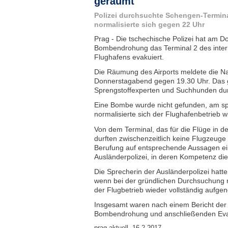
geräumt
Polizei durchsuchte Schengen-Termina
normalisierte sich gegen 22 Uhr
Prag - Die tschechische Polizei hat am 
Bombendrohung das Terminal 2 des intern
Flughafens evakuiert.
Die Räumung des Airports meldete die N
Donnerstagabend gegen 19.30 Uhr. Das 
Sprengstoffexperten und Suchhunden du
Eine Bombe wurde nicht gefunden, am s
normalisierte sich der Flughafenbetrieb w
Von dem Terminal, das für die Flüge in 
durften zwischenzeitlich keine Flugzeuge 
Berufung auf entsprechende Aussagen ei
Ausländerpolizei, in deren Kompetenz die
Die Sprecherin der Ausländerpolizei hatt
wenn bei der gründlichen Durchsuchung 
der Flugbetrieb wieder vollständig auf
Insgesamt waren nach einem Bericht der 
Bombendrohung und anschließenden Evaku