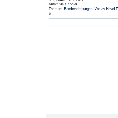
prag aktuell, 16.2.2017
Autor:
Niels Köhler
Themen:
Bombendrohungen
,
Václav-Havel-F
5