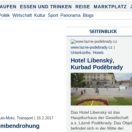
KAUFEN
ESSEN UND TRINKEN
REISE
MARKTPLATZ
Politik
Wirtschaft
Kultur
Sport
Panorama
Blogs
SEITENBLICK
|
www.lazne-podebrady.cz
Unterkünfte
,
Hotels
Hotel Libenský,
Kurbad Poděbrady
Das Hotel Libenský ist das
Hauptkurhaus der Gesellschaft
|
uto-Moto, Transport
16.2.2017
a.s. Lázně Poděbrady. Das Obje
Bombendrohung
befindet sich in der Mitte der