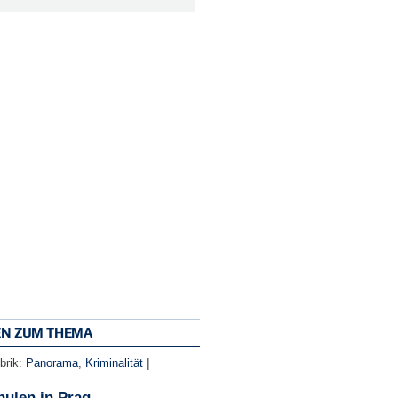
EN ZUM THEMA
|
brik:
Panorama
,
Kriminalität
ulen in Prag