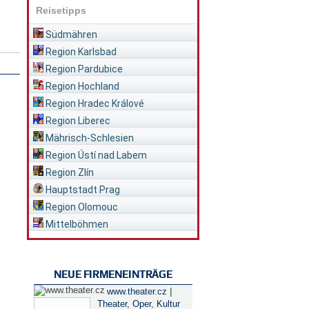
Reisetipps
Südmähren
Region Karlsbad
Region Pardubice
Region Hochland
Region Hradec Králové
Region Liberec
Mährisch-Schlesien
Region Ústí nad Labem
Region Zlín
Hauptstadt Prag
Region Olomouc
Mittelböhmen
NEUE FIRMENEINTRÄGE
|
www.theater.cz
Theater, Oper
,
Kultur