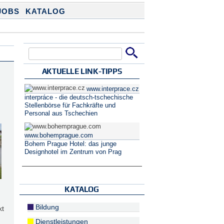
JOBS
KATALOG
Suche
Suchformular
AKTUELLE LINK-TIPPS
www.interprace.cz
interpráce - die deutsch-tschechische
Stellenbörse für Fachkräfte und
Personal aus Tschechien
www.bohemprague.com
Bohem Prague Hotel: das junge
Designhotel im Zentrum von Prag
KATALOG
Bildung
kt
Dienstleistungen